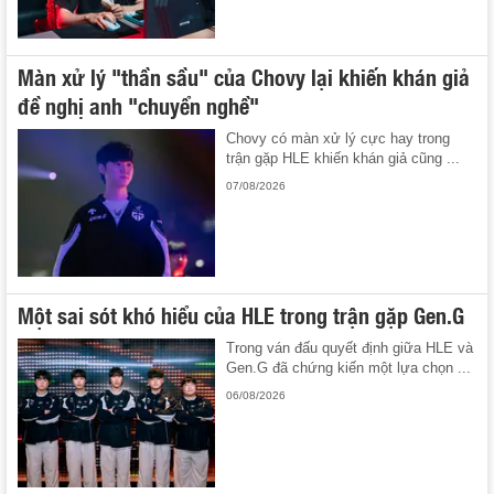
Màn xử lý "thần sầu" của Chovy lại khiến khán giả
đề nghị anh "chuyển nghề"
Chovy có màn xử lý cực hay trong
trận gặp HLE khiến khán giả cũng ...
07/08/2026
Một sai sót khó hiểu của HLE trong trận gặp Gen.G
Trong ván đấu quyết định giữa HLE và
Gen.G đã chứng kiến một lựa chọn ...
06/08/2026