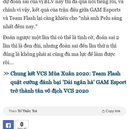
dự đoán sai của vị BLV này thì đã quá nổi tiếng rồi, và
chính vì vậy, kết quả của trận đấu giữa GAM Esports
và Team Flash lại càng khiến cho "nhà anh Pelu sáng
nhất đêm nay."
Đoán ngược một lần thì có thể là tình cờ, đoán sai 2
lần thì là đen đủi, nhưng đoán sai đến lần thứ n thì
đúng là không phải ai cũng đủ ma lực để làm được
rồi...
Chung kết VCS Mùa Xuân 2020: Team Flash
quật cường đánh bại 'Dải ngân hà' GAM Esports
trở thành tân vô địch VCS 2020
Theo
Trí Thức Trẻ
Copy link
0
CHIA SẺ