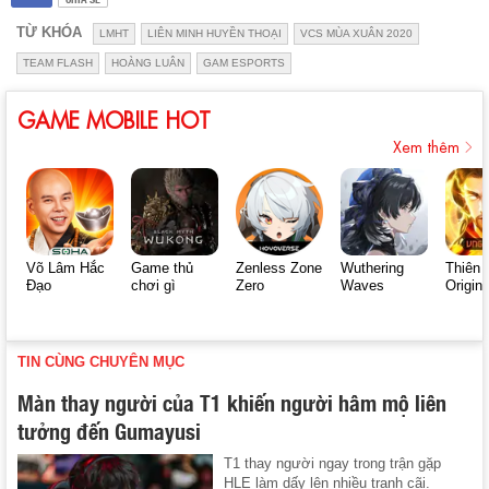
TỪ KHÓA
LMHT
LIÊN MINH HUYỀN THOẠI
VCS MÙA XUÂN 2020
TEAM FLASH
HOÀNG LUÂN
GAM ESPORTS
GAME MOBILE HOT
Xem thêm
Võ Lâm Hắc
Game thủ
Zenless Zone
Wuthering
Thiên 
Đạo
chơi gì
Zero
Waves
Origin
TIN CÙNG CHUYÊN MỤC
Màn thay người của T1 khiến người hâm mộ liên
tưởng đến Gumayusi
T1 thay người ngay trong trận gặp
HLE làm dấy lên nhiều tranh cãi.