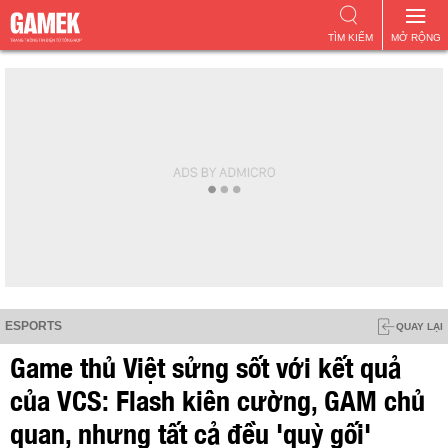
TÌM KIẾM
MỞ RỘNG
ESPORTS
QUAY LẠI
Game thủ Việt sửng sốt với kết quả
của VCS: Flash kiên cường, GAM chủ
quan, nhưng tất cả đều 'quỳ gối'