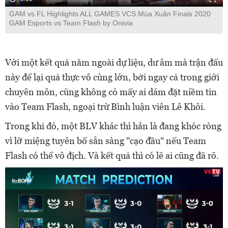
GAM vs FL Highlights ALL GAMES VCS Mùa Xuân Finals 2020
GAM Esports vs Team Flash by Onivia
Với một kết quả nằm ngoài dự liệu, dư âm mà trận đấu
này để lại quả thực vô cùng lớn, bởi ngay cả trong giới
chuyên môn, cũng không có mấy ai dám đặt niềm tin
vào Team Flash, ngoại trừ Bình luận viên Lê Khôi.
Trong khi đó, một BLV khác thì hẳn là đang khóc ròng
vì lỡ miệng tuyên bố sẵn sàng "cạo đầu" nếu Team
Flash có thể vô địch. Và kết quả thì có lẽ ai cũng đã rõ.