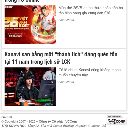
Mùa thẻ 26VB chính thức chào sân ba
tân binh sáng giá cùng dàn Chỉ ...
04/08/2026
Kanavi san bằng một "thành tích" đáng quên tồn
tại 11 năm trong lịch sử LCK
Có lẽ chính Kanavi cũng không mong
muốn chuyện này.
04/08/2026
GameK
© Copyright 2007 - 2026 –
Công ty Cổ phần VCCorp
TRỤ SỞ HÀ NỘI:
Tầng 22, Tòa nhà Center Building, Hapulico Complex, Số