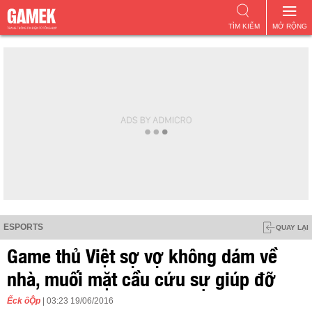
TÌM KIẾM
MỞ RỘNG
ESPORTS
QUAY LẠI
Game thủ Việt sợ vợ không dám về
nhà, muối mặt cầu cứu sự giúp đỡ
Ếck ôỘp
| 03:23 19/06/2016