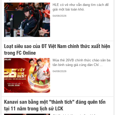
HLE có vẻ như vẫn đang tìm cách để
giải một bài toán khó.
04/08/2026
Loạt siêu sao của ĐT Việt Nam chính thức xuất hiện
trong FC Online
Mùa thẻ 26VB chính thức chào sân ba
tân binh sáng giá cùng dàn Chỉ ...
04/08/2026
Kanavi san bằng một "thành tích" đáng quên tồn
tại 11 năm trong lịch sử LCK