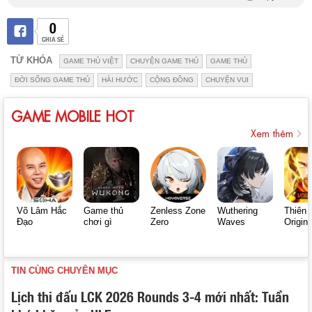
0
CHIA SẺ
TỪ KHÓA
GAME THỦ VIỆT
CHUYỆN GAME THỦ
GAME THỦ
ĐỜI SỐNG GAME THỦ
HÀI HƯỚC
CỘNG ĐỒNG
CHUYỆN VUI
GAME MOBILE HOT
Xem thêm
Võ Lâm Hắc
Game thủ
Zenless Zone
Wuthering
Thiên 
Đạo
chơi gì
Zero
Waves
Origin
TIN CÙNG CHUYÊN MỤC
Lịch thi đấu LCK 2026 Rounds 3-4 mới nhất: Tuần