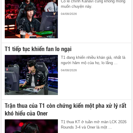
Có lẽ chính Kanavi cũng không mong
muốn chuyện này.
04/08/2026
T1 tiếp tục khiến fan lo ngại
T1 đang khiến nhiều khán giả, nhất là
người hâm mộ của họ, lo lắng ...
04/08/2026
Trận thua của T1 còn chứng kiến một pha xử lý rất
khó hiểu của Oner
T1 thua KT ở tuần mở màn LCK 2026
Rounds 3-4 và Oner là một ...