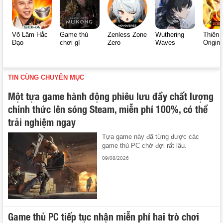
Võ Lâm Hắc
Game thủ
Zenless Zone
Wuthering
Thiên 
Đạo
chơi gì
Zero
Waves
Origin
TIN CÙNG CHUYÊN MỤC
Một tựa game hành động phiêu lưu đầy chất lượng
chính thức lên sóng Steam, miễn phí 100%, có thể
trải nghiệm ngay
Tựa game này đã từng được các
game thủ PC chờ đợi rất lâu.
09/08/2026
Game thủ PC tiếp tục nhận miễn phí hai trò chơi