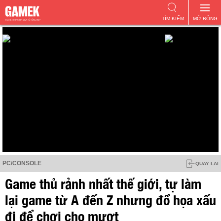
TÌM KIẾM
MỞ RỘNG
PC/CONSOLE
QUAY LẠI
Game thủ rảnh nhất thế giới, tự làm
lại game từ A đến Z nhưng đồ họa xấu
đi để chơi cho mượt