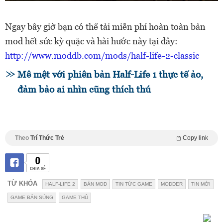
Ngay bây giờ bạn có thể tải miễn phí hoàn toàn bản
mod hết sức kỳ quặc và hài hước này tại đây:
http://www.moddb.com/mods/half-life-2-classic
Mê mệt với phiên bản Half-Life 1 thực tế ảo,
đảm bảo ai nhìn cũng thích thú
Theo
Trí Thức Trẻ
Copy link
0
CHIA SẺ
TỪ KHÓA
HALF-LIFE 2
BẢN MOD
TIN TỨC GAME
MODDER
TIN MỚI
GAME BẮN SÚNG
GAME THỦ