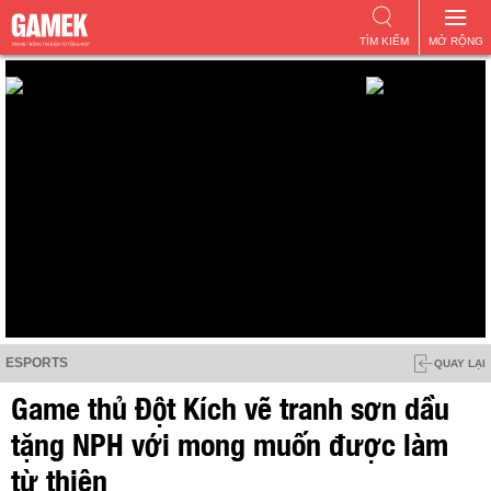
TÌM KIẾM
MỞ RỘNG
ESPORTS
QUAY LẠI
Game thủ Đột Kích vẽ tranh sơn dầu
tặng NPH với mong muốn được làm
từ thiện