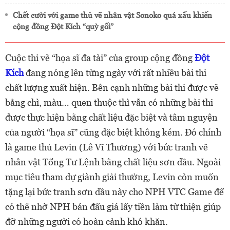
Chết cười với game thủ vẽ nhân vật Sonoko quá xấu khiến
cộng đồng Đột Kích “quỳ gối”
Cuộc thi vẽ “họa sĩ đa tài” của group cộng đồng
Đột
Kích
đang nóng lên từng ngày với rất nhiều bài thi
chất lượng xuất hiện. Bên cạnh những bài thi được vẽ
bằng chì, màu… quen thuộc thì vẫn có những bài thi
được thực hiện bằng chất liệu đặc biệt và tâm nguyện
của người “họa sĩ” cũng đặc biệt không kém. Đó chính
là game thủ Levin (Lê Vĩ Thương) với bức tranh vẽ
nhân vật Tổng Tư Lệnh bằng chất liệu sơn dầu. Ngoài
mục tiêu tham dự giành giải thưởng, Levin còn muốn
tặng lại bức tranh sơn dầu này cho NPH VTC Game để
có thể nhờ NPH bán đấu giá lấy tiền làm từ thiện giúp
đỡ những người có hoàn cảnh khó khăn.