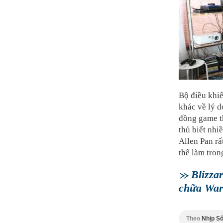
Bộ điều khiể
khác về lý d
đồng game th
thủ biết nhi
Allen Pan rấ
thể làm tron
Blizza
chữa Warc
Theo
Nhịp Số