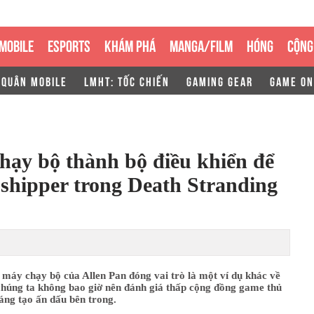
MOBILE
ESPORTS
KHÁM PHÁ
MANGA/FILM
HÓNG
CỘNG
 QUÂN MOBILE
LMHT: TỐC CHIẾN
GAMING GEAR
GAME ON
hạy bộ thành bộ điều khiển để
 shipper trong Death Stranding
 máy chạy bộ của Allen Pan đóng vai trò là một ví dụ khác về
 chúng ta không bao giờ nên đánh giá thấp cộng đồng game thủ
sáng tạo ấn dấu bên trong.