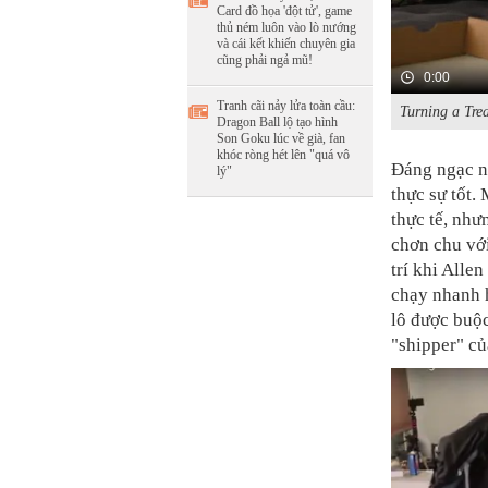
Card đồ họa 'đột tử', game
thủ ném luôn vào lò nướng
và cái kết khiến chuyên gia
cũng phải ngả mũ!
0:00
Tranh cãi nảy lửa toàn cầu:
Turning a Trea
Dragon Ball lộ tạo hình
Son Goku lúc về già, fan
khóc ròng hét lên "quá vô
Đáng ngạc nh
lý"
thực sự tốt.
thực tế, như
chơn chu vớ
trí khi Alle
chạy nhanh 
lô được buộ
"shipper" củ