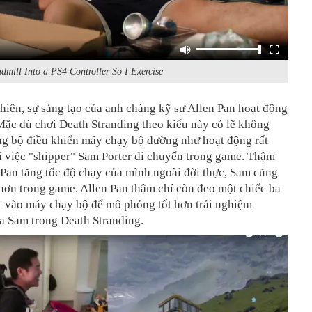
dmill Into a PS4 Controller So I Exercise
iên, sự sáng tạo của anh chàng kỹ sư Allen Pan hoạt động
 Mặc dù chơi Death Stranding theo kiểu này có lẽ không
ng bộ điều khiển máy chạy bộ dường như hoạt động rất
i việc "shipper" Sam Porter di chuyển trong game. Thậm
n Pan tăng tốc độ chạy của mình ngoài đời thực, Sam cũng
hơn trong game. Allen Pan thậm chí còn đeo một chiếc ba
c vào máy chạy bộ để mô phỏng tốt hơn trải nghiệm
a Sam trong Death Stranding.