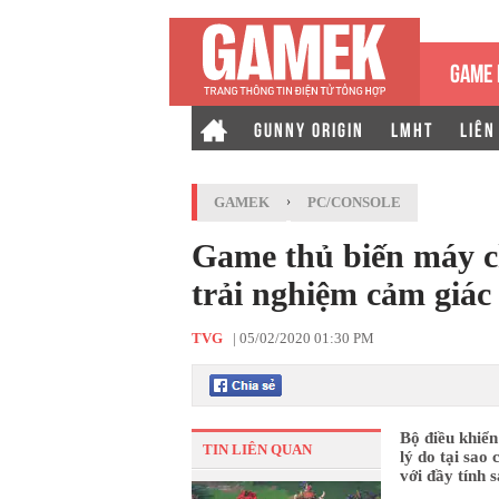
GAME 
GUNNY ORIGIN
LMHT
LIÊN
GAMEK
›
PC/CONSOLE
Game thủ biến máy c
trải nghiệm cảm giác
TVG
|
05/02/2020 01:30 PM
Bộ điều khiển
TIN LIÊN QUAN
lý do tại sao
với đầy tính 