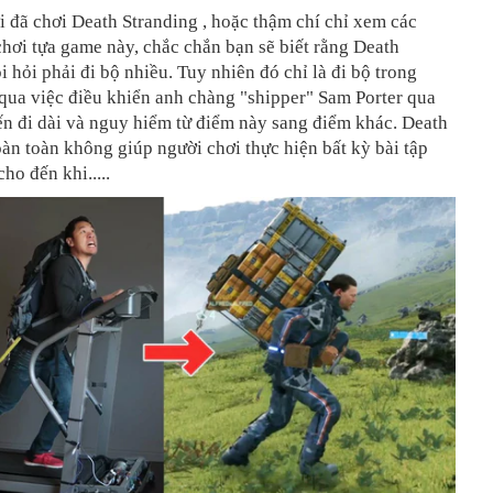
 đã chơi Death Stranding , hoặc thậm chí chỉ xem các
hơi tựa game này, chắc chắn bạn sẽ biết rằng Death
i hỏi phải đi bộ nhiều. Tuy nhiên đó chỉ là đi bộ trong
qua việc điều khiển anh chàng "shipper" Sam Porter qua
n đi dài và nguy hiểm từ điểm này sang điểm khác. Death
àn toàn không giúp người chơi thực hiện bất kỳ bài tập
ho đến khi.....