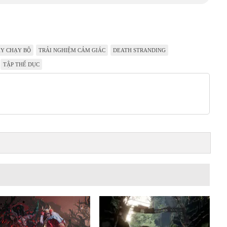
Y CHẠY BỘ
TRẢI NGHIỆM CẢM GIÁC
DEATH STRANDING
TẬP THỂ DỤC