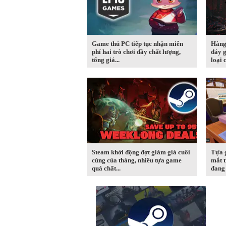
Game thủ PC tiếp tục nhận miễn
Hàng
phí hai trò chơi đầy chất lượng,
đáy g
tổng giá...
loại c
Steam khởi động đợt giảm giá cuối
Tựa 
cùng của tháng, nhiều tựa game
mắt t
quá chất...
đang 