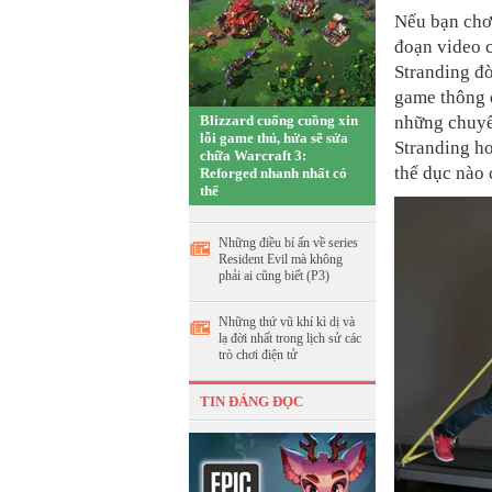
Nếu bạn chơi
đoạn video c
Stranding đò
game thông 
Blizzard cuống cuồng xin
những chuyế
lỗi game thủ, hứa sẽ sửa
Stranding ho
chữa Warcraft 3:
thể dục nào c
Reforged nhanh nhất có
thể
Những điều bí ấn về series
Resident Evil mà không
phải ai cũng biết (P3)
Những thứ vũ khí kì dị và
lạ đời nhất trong lịch sử các
trò chơi điện tử
TIN ĐÁNG ĐỌC