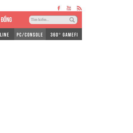
 ĐỒNG
LINE
PC/CONSOLE
360° GAMEFI