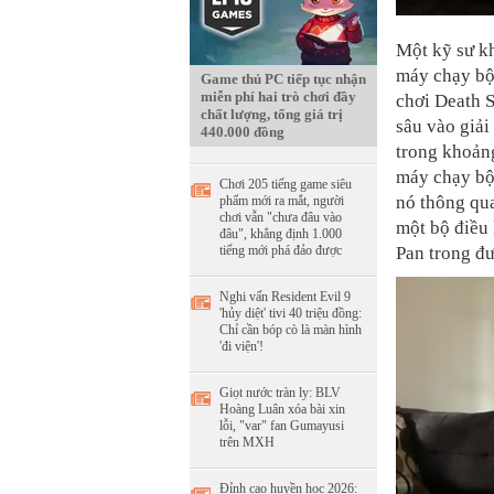
Một kỹ sư kh
máy chạy bộ
Game thủ PC tiếp tục nhận
miễn phí hai trò chơi đầy
chơi Death S
chất lượng, tổng giá trị
sâu vào giải
440.000 đồng
trong khoảng
máy chạy bộ
Chơi 205 tiếng game siêu
nó thông qua
phẩm mới ra mắt, người
chơi vẫn "chưa đâu vào
một bộ điều 
đâu", khẳng định 1.000
Pan trong đư
tiếng mới phá đảo được
Nghi vấn Resident Evil 9
'hủy diệt' tivi 40 triệu đồng:
Chỉ cần bóp cò là màn hình
'đi viện'!
Giọt nước tràn ly: BLV
Hoàng Luân xóa bài xin
lỗi, "var" fan Gumayusi
trên MXH
Đỉnh cao huyền học 2026: