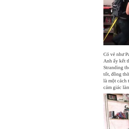
Có vẻ như Pa
Anh ấy kết 
Stranding th
tốt, đồng th
là một cách 
cảm giác làm