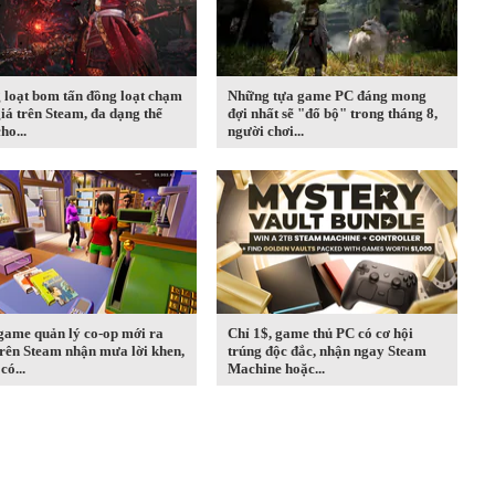
 loạt bom tấn đồng loạt chạm
Những tựa game PC đáng mong
iá trên Steam, đa dạng thể
đợi nhất sẽ "đổ bộ" trong tháng 8,
ho...
người chơi...
game quản lý co-op mới ra
Chỉ 1$, game thủ PC có cơ hội
rên Steam nhận mưa lời khen,
trúng độc đắc, nhận ngay Steam
có...
Machine hoặc...