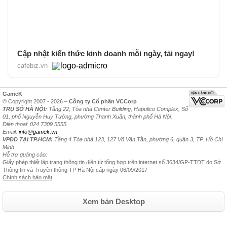
Cập nhật kiến thức kinh doanh mỗi ngày, tải ngay!
cafebiz.vn
GameK
© Copyright 2007 - 2026 –
Công ty Cổ phần VCCorp
TRỤ SỞ HÀ NỘI:
Tầng 22, Tòa nhà Center Building, Hapulico Complex, Số
01, phố Nguyễn Huy Tưởng, phường Thanh Xuân, thành phố Hà Nội.
Điện thoại: 024 7309 5555.
Email:
info@gamek.vn
VPĐD TẠI TP.HCM:
Tầng 4 Tòa nhà 123, 127 Võ Văn Tần, phường 6, quận 3, TP. Hồ Chí
Minh
Hỗ trợ quảng cáo:
Giấy phép thiết lập trang thông tin điện tử tổng hợp trên internet số 3634/GP-TTĐT do Sở
Thông tin và Truyền thông TP Hà Nội cấp ngày 06/09/2017
Chính sách bảo mật
Xem bản Desktop