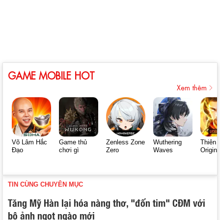
GAME MOBILE HOT
Xem thêm
Võ Lâm Hắc
Game thủ
Zenless Zone
Wuthering
Thiên 
Đạo
chơi gì
Zero
Waves
Origin
TIN CÙNG CHUYÊN MỤC
Tăng Mỹ Hàn lại hóa nàng thơ, "đốn tim" CĐM với
bộ ảnh ngọt ngào mới