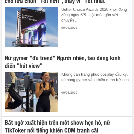
cho lựa chọn "Tốt hơn", thay vì "Tốt nhất"
Better Choice Awards 2026 khởi động
đúng ngày 5/8 - cột mốc gắn với
chuyến ...
06/08/2026
Nữ gymer "đu trend" Người nhện, tạo dáng kinh
điển "hút view"
Không cần trang phục cosplay cầu kỳ,
cô nàng gymer vẫn khiến mình trở nên
...
06/08/2026
Bất ngờ xuất hiện trên một show hẹn hò, nữ
TikToker nổi tiếng khiến CĐM tranh cãi