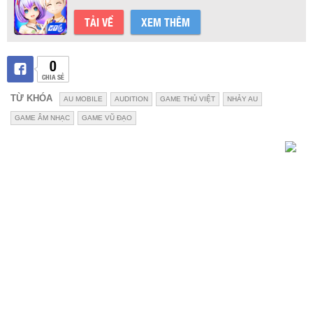
TẢI VỀ
XEM THÊM
0
CHIA SẺ
TỪ KHÓA
AU MOBILE
AUDITION
GAME THỦ VIỆT
NHẢY AU
GAME ÂM NHẠC
GAME VŨ ĐẠO