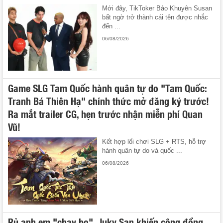
Mới đây, TikToker Bảo Khuyên Susan
bất ngờ trở thành cái tên được nhắc
đến ...
06/08/2026
Game SLG Tam Quốc hành quân tự do "Tam Quốc:
Tranh Bá Thiên Hạ" chính thức mở đăng ký trước!
Ra mắt trailer CG, hẹn trước nhận miễn phí Quan
Vũ!
Kết hợp lối chơi SLG + RTS, hỗ trợ
hành quân tự do và quốc ...
06/08/2026
Rủ anh em "chạy bo", Juky San khiến cộng đồng