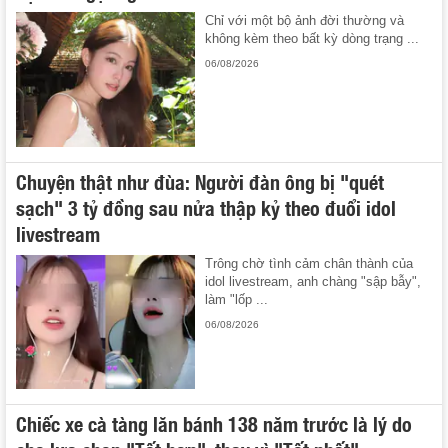
Chỉ với một bộ ảnh đời thường và
không kèm theo bất kỳ dòng trạng ...
06/08/2026
Chuyện thật như đùa: Người đàn ông bị "quét
sạch" 3 tỷ đồng sau nửa thập kỷ theo đuổi idol
livestream
Trông chờ tình cảm chân thành của
idol livestream, anh chàng "sập bẫy",
làm "lốp ...
06/08/2026
Chiếc xe cà tàng lăn bánh 138 năm trước là lý do