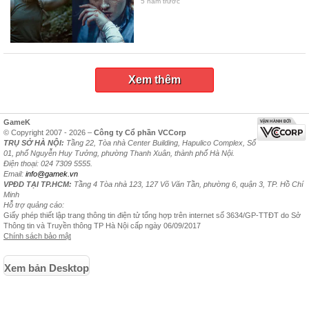
5 năm trước
Xem thêm
GameK
© Copyright 2007 - 2026 –
Công ty Cổ phần VCCorp
TRỤ SỞ HÀ NỘI:
Tầng 22, Tòa nhà Center Building, Hapulico Complex, Số
01, phố Nguyễn Huy Tưởng, phường Thanh Xuân, thành phố Hà Nội.
Điện thoại: 024 7309 5555.
Email:
info@gamek.vn
VPĐD TẠI TP.HCM:
Tầng 4 Tòa nhà 123, 127 Võ Văn Tần, phường 6, quận 3, TP. Hồ Chí
Minh
Hỗ trợ quảng cáo:
Giấy phép thiết lập trang thông tin điện tử tổng hợp trên internet số 3634/GP-TTĐT do Sở
Thông tin và Truyền thông TP Hà Nội cấp ngày 06/09/2017
Chính sách bảo mật
Xem bản Desktop