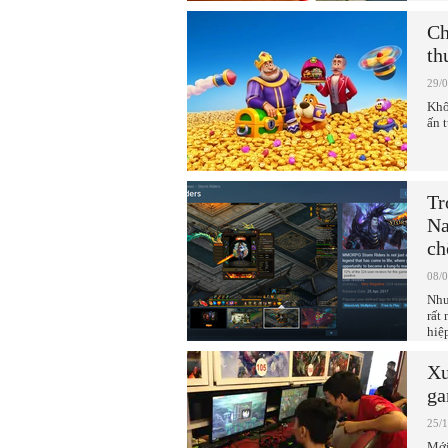
Ch
th
29/
Khô
ấn 
Tr
Na
ch
08/
Như
rất
hiệ
Xu
ga
25/
Mới