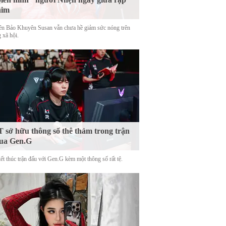
him
tên Bảo Khuyên Susan vẫn chưa hề giảm sức nóng trên
 xã hội.
 sở hữu thông số thê thảm trong trận
ua Gen.G
ết thúc trận đấu với Gen.G kèm một thông số rất tệ.