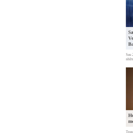
Sa
Ve
Ba
Sau 
những
Ho
m
Tron