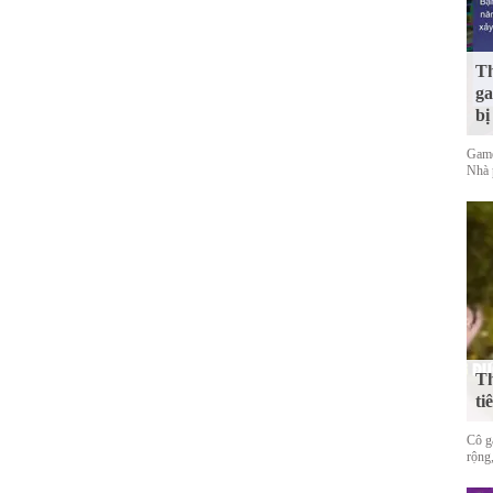
Th
ga
bị
Game
Nhà 
Th
ti
Cô gá
rộng,