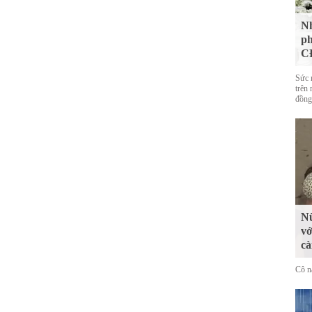
Nh
ph
CĐ
Sức 
trên 
đồng
Nữ
vớ
cà
Cô n