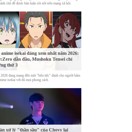
hành chủ đề được bàn luận sôi nổi trên mạng xã hội.
 anime isekai đáng xem nhất năm 2026:
:Zero dẫn đầu, Mushoku Tensei chỉ
ng thứ 3
2026 đang mang đến một "bữa tiệc" dành cho người hâm
nime isekai với đủ mọi phong cách.
n xử lý "thần sầu" của Chovy lại