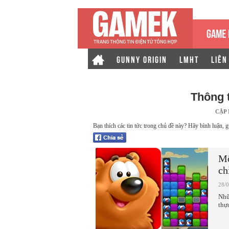
GAME 
GUNNY ORIGIN
LMHT
LIÊN
Thông 
CẬP
Bạn thích các tin tức trong chủ đề này? Hãy bình luận, g
Mộ
ch
28/
Nhữ
thự