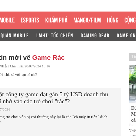
MOBILE
ESPORTS
KHÁM PHÁ
MANGA/FILM
HÓNG
CỘNG
 QUÂN MOBILE
LMHT: TỐC CHIẾN
GAMING GEAR
GAME ON
tin mới về
Game Rác
Ti
 NHẬT
Chủ nhật, 28/07/2024 15:16
ửi, chia sẻ với bạn bè nhé!
t công ty game đạt gần 5 tỷ USD doanh thu
ỉ nhờ vào các trò chơi "rác"?
DJ
07/2024
Mu
ng trò chơi vốn bị coi thường này lại là các “cỗ máy in tiền” đích
cà
c.
Nhiề
nhan