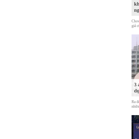
kh
n
Chov
giả 
3 
dự
Ra đ
nhữn