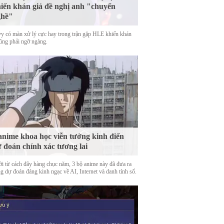
iến khán giả đề nghị anh "chuyển
ghề"
y có màn xử lý cực hay trong trận gặp HLE khiến khán
cũng phải ngỡ ngàng.
anime khoa học viễn tưởng kinh điển
 đoán chính xác tương lai
ời từ cách đây hàng chục năm, 3 bộ anime này đã đưa ra
g dự đoán đáng kinh ngạc về AI, Internet và danh tính số.