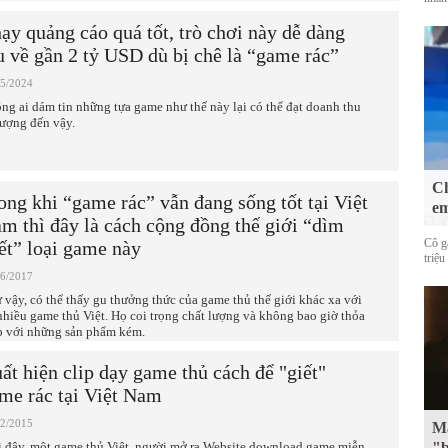
ạy quảng cáo quá tốt, trò chơi này dễ dàng
u về gần 2 tỷ USD dù bị chê là “game rác”
05/2024
ng ai dám tin những tựa game như thế này lại có thể đạt doanh thu
tượng đến vậy.
Ch
ong khi “game rác” vẫn đang sống tốt tại Việt
em
m thì đây là cách cộng đồng thế giới “dìm
Cô g
ết” loại game này
triệu
06/2017
 vậy, có thể thấy gu thưởng thức của game thủ thế giới khác xa với
 nhiều game thủ Việt. Họ coi trọng chất lượng và không bao giờ thỏa
p với những sản phẩm kém.
ất hiện clip dạy game thủ cách để "giết"
me rác tại Việt Nam
12/2015
Mặ
 đây, một game thủ Việt, người mở ra Website download game miễn
"b