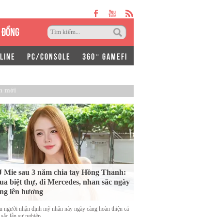
 ĐỒNG
LINE
PC/CONSOLE
360° GAMEFI
n mới
 Mie sau 3 năm chia tay Hồng Thanh:
a biệt thự, đi Mercedes, nhan sắc ngày
ng lên hương
u người nhận định mỹ nhân này ngày càng hoàn thiện cả
 sắc lẫn sự nghiệp.