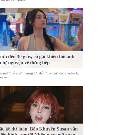
ưa đến 30 giây, cô gái khiến hội anh
 tự nguyện về đứng bếp
ái mặt "thỏ con" nhưng lực đấm "bá chủ" đăng video hút
 view.
c kệ dư luận, Bảo Khuyên Susan vẫn
iến hình" người Nhện ngay giữa rạp