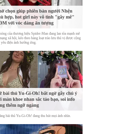
ờ chọn giúp phiên bản người Nhện
ù hợp, hot girl này vô tình "gây mê"
M với vóc dáng ấn tượng
nóng của thương hiệu Spider-Man đang lan tỏa mạnh mẽ
mạng xã hội, kéo theo hàng loạt trào lưu thú vị được cộng
 yêu điện ảnh hưởng ứng.
 bài thủ Yu-Gi-Oh! bất ngờ gây chú ý
i màn khoe nhan sắc táo bạo, soi info
ng thêm ngỡ ngàng
àng bài thủ Yu-Gi-Oh! đang thu hút mọi ánh nhìn.