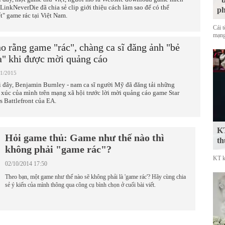
 LinkNeverDie đã chia sẻ clip giới thiệu cách làm sao để có thể
p
ết" game rác tại Việt Nam.
Cái 
mạng
o rằng game "rác", chàng ca sĩ đăng ảnh "bẻ
a" khi được mời quảng cáo
11/2015
 đây, Benjamin Burnley - nam ca sĩ người Mỹ đã đăng tải những
 xúc của mình trên mạng xã hội trước lời mời quảng cáo game Star
s Battlefront của EA.
KT
Hỏi game thủ: Game như thế nào thì
th
không phải "game rác"?
KT k
02/10/2014 17:50
Theo bạn, một game như thế nào sẽ không phải là 'game rác'? Hãy cùng chia
sẻ ý kiến của mình thông qua công cụ bình chọn ở cuối bài viết.