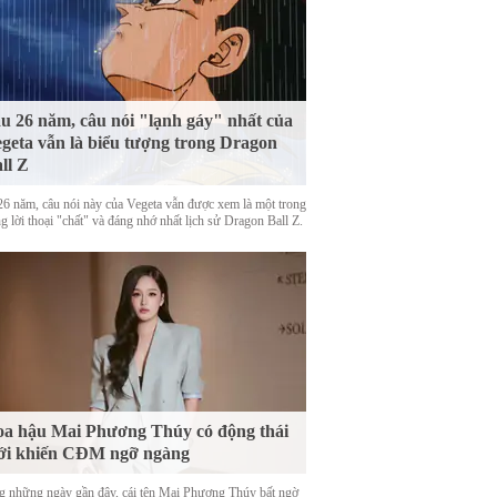
u 26 năm, câu nói "lạnh gáy" nhất của
geta vẫn là biểu tượng trong Dragon
ll Z
26 năm, câu nói này của Vegeta vẫn được xem là một trong
 lời thoại "chất" và đáng nhớ nhất lịch sử Dragon Ball Z.
a hậu Mai Phương Thúy có động thái
ới khiến CĐM ngỡ ngàng
g những ngày gần đây, cái tên Mai Phương Thúy bất ngờ