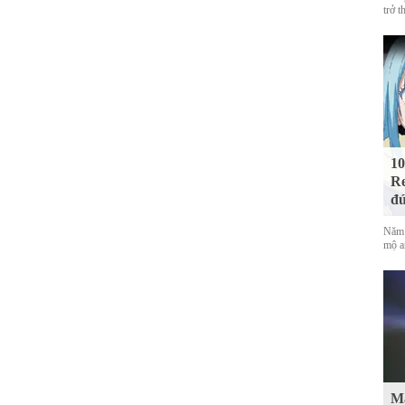
trở t
10
Re
đứ
Năm 
mộ a
Mà