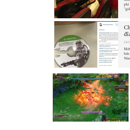
phí
"gi
Ch
đĩ
24/
Mới
bức
War