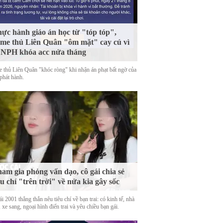
ực hành giáo án học từ "tóp tóp",
me thủ Liên Quân "ôm mặt" cay cú vì
 NPH khóa acc nửa tháng
 thủ Liên Quân "khóc ròng" khi nhận án phạt bất ngờ của
phát hành.
am gia phỏng vấn dạo, cô gái chia sẻ
êu chí "trên trời" về nửa kia gây sốc
i 2001 thẳng thắn nêu tiêu chí về bạn trai: có kinh tế, nhà
 xe sang, ngoại hình điển trai và yêu chiều bạn gái.