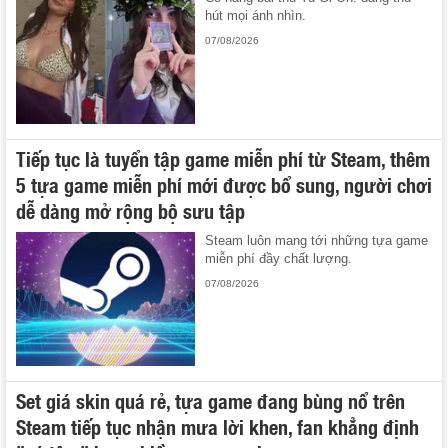
hút mọi ánh nhìn.
07/08/2026
Tiếp tục là tuyển tập game miễn phí từ Steam, thêm
5 tựa game miễn phí mới được bổ sung, người chơi
dễ dàng mở rộng bộ sưu tập
Steam luôn mang tới những tựa game
miễn phí đầy chất lượng.
07/08/2026
Set giá skin quá rẻ, tựa game đang bùng nổ trên
Steam tiếp tục nhận mưa lời khen, fan khẳng định