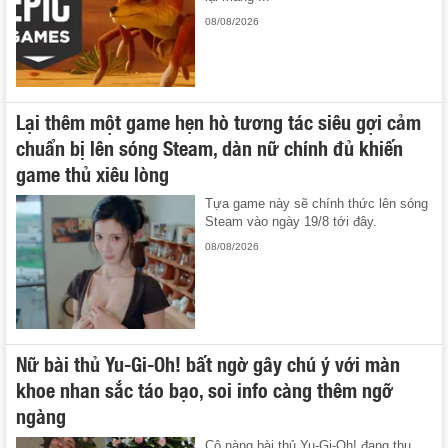
08/08/2026
Lại thêm một game hẹn hò tương tác siêu gợi cảm
chuẩn bị lên sóng Steam, dàn nữ chính đủ khiến
game thủ xiêu lòng
Tựa game này sẽ chính thức lên sóng
Steam vào ngày 19/8 tới đây.
08/08/2026
Nữ bài thủ Yu-Gi-Oh! bất ngờ gây chú ý với màn
khoe nhan sắc táo bạo, soi info càng thêm ngỡ
ngàng
Cô nàng bài thủ Yu-Gi-Oh! đang thu