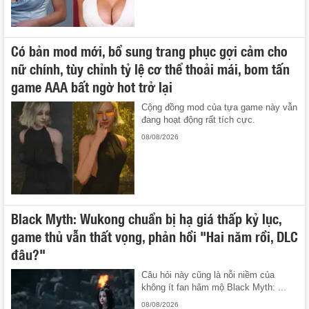
Có bản mod mới, bổ sung trang phục gợi cảm cho
nữ chính, tùy chỉnh tỷ lệ cơ thể thoải mái, bom tấn
game AAA bất ngờ hot trở lại
Cộng đồng mod của tựa game này vẫn
đang hoạt động rất tích cực.
08/08/2026
Black Myth: Wukong chuẩn bị hạ giá thấp kỷ lục,
game thủ vẫn thất vọng, phản hồi "Hai năm rồi, DLC
đâu?"
Câu hỏi này cũng là nỗi niềm của
không ít fan hâm mộ Black Myth: ...
08/08/2026