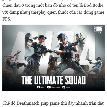
chiến đấu ở trong một bản đồ nhỏ có tên là Bod Bodie,
với đúng như gameplay quen thuộc của các dòng game
FPS.
Chế độ Deathmatch giúp game thủ đẩy nhanh trận đấu