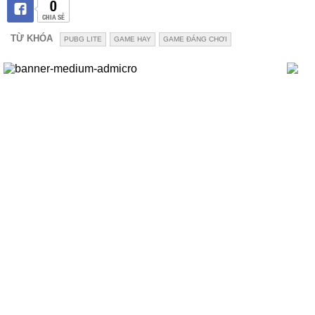
0
CHIA SẺ
TỪ KHÓA
PUBG LITE
GAME HAY
GAME ĐÁNG CHƠI