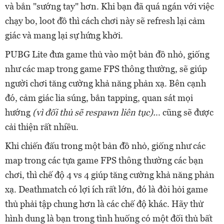
và bắn "sướng tay" hơn. Khi bạn đã quá ngán với việc
chạy bo, loot đồ thì cách chơi này sẽ refresh lại cảm
giác và mang lại sự hứng khởi.
PUBG Lite đưa game thủ vào một bản đồ nhỏ, giống
như các map trong game FPS thông thường, sẽ giúp
người chơi tăng cường khả năng phản xạ. Bên cạnh
đó, cảm giác lia súng, bắn tapping, quan sát mọi
hướng
(vì đối thủ sẽ respawn liên tục).
.. cũng sẽ được
cải thiện rất nhiều.
Khi chiến đấu trong một bản đồ nhỏ, giống như các
map trong các tựa game FPS thông thường các bạn
chơi, thì chế độ 4 vs 4 giúp tăng cường khả năng phản
xạ. Deathmatch có lợi ích rất lớn, đó là đòi hỏi game
thủ phải tập chung hơn là các chế độ khác. Hãy thử
hình dung là bạn trong tình huống có một đối thủ bất