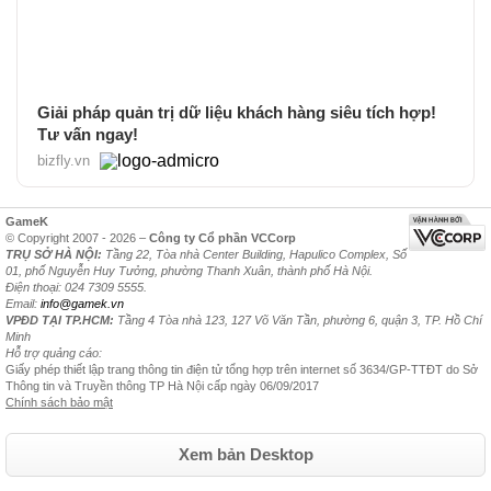
Giải pháp quản trị dữ liệu khách hàng siêu tích hợp!
Tư vấn ngay!
bizfly.vn
GameK
© Copyright 2007 - 2026 –
Công ty Cổ phần VCCorp
TRỤ SỞ HÀ NỘI:
Tầng 22, Tòa nhà Center Building, Hapulico Complex, Số
01, phố Nguyễn Huy Tưởng, phường Thanh Xuân, thành phố Hà Nội.
Điện thoại: 024 7309 5555.
Email:
info@gamek.vn
VPĐD TẠI TP.HCM:
Tầng 4 Tòa nhà 123, 127 Võ Văn Tần, phường 6, quận 3, TP. Hồ Chí
Minh
Hỗ trợ quảng cáo:
Giấy phép thiết lập trang thông tin điện tử tổng hợp trên internet số 3634/GP-TTĐT do Sở
Thông tin và Truyền thông TP Hà Nội cấp ngày 06/09/2017
Chính sách bảo mật
Xem bản Desktop