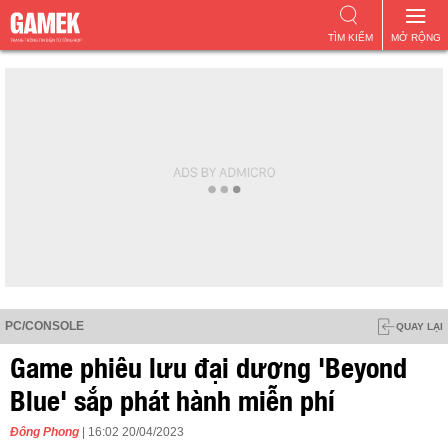
TÌM KIẾM
MỞ RỘNG
PC/CONSOLE
QUAY LẠI
Game phiêu lưu đại dương 'Beyond
Blue' sắp phát hành miễn phí
Đông Phong
| 16:02 20/04/2023