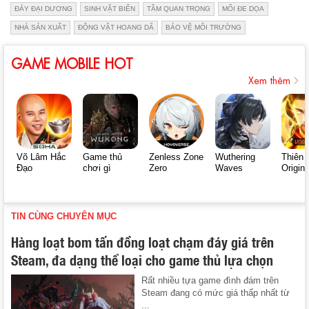
ĐÁY ĐẠI DƯƠNG
SINH VẬT BIỂN
TẦM QUAN TRỌNG
MỐI ĐE DỌA
NHÀ SẢN XUẤT
ĐỘNG VẬT HOANG DÃ
BẢO VỆ MÔI TRƯỜNG
GAME MOBILE HOT
Xem thêm
Võ Lâm Hắc
Game thủ
Zenless Zone
Wuthering
Thiên 
Đạo
chơi gì
Zero
Waves
Origin
TIN CÙNG CHUYÊN MỤC
Hàng loạt bom tấn đồng loạt chạm đáy giá trên
Steam, đa dạng thể loại cho game thủ lựa chọn
Rất nhiều tựa game đình đám trên
Steam đang có mức giá thấp nhất từ
...