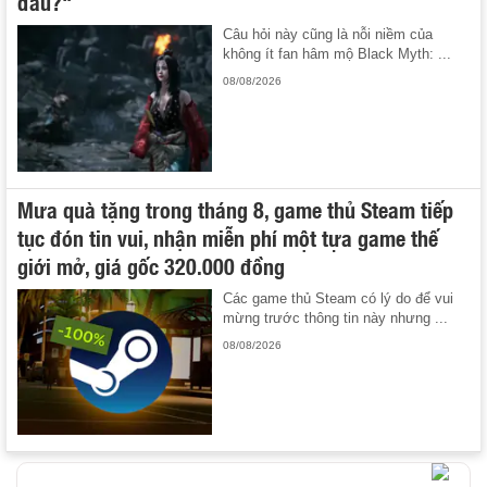
đâu?"
Câu hỏi này cũng là nỗi niềm của
không ít fan hâm mộ Black Myth: ...
08/08/2026
Mưa quà tặng trong tháng 8, game thủ Steam tiếp
tục đón tin vui, nhận miễn phí một tựa game thế
giới mở, giá gốc 320.000 đồng
Các game thủ Steam có lý do để vui
mừng trước thông tin này nhưng ...
08/08/2026