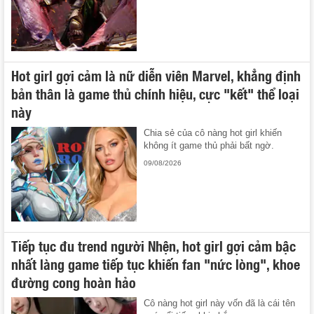
Hot girl gợi cảm là nữ diễn viên Marvel, khẳng định
bản thân là game thủ chính hiệu, cực "kết" thể loại
này
Chia sẻ của cô nàng hot girl khiến
không ít game thủ phải bất ngờ.
09/08/2026
Tiếp tục đu trend người Nhện, hot girl gợi cảm bậc
nhất làng game tiếp tục khiến fan "nức lòng", khoe
đường cong hoàn hảo
Cô nàng hot girl này vốn đã là cái tên