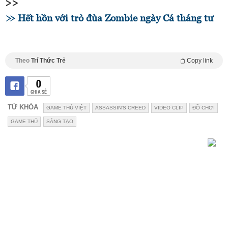
>>
Hết hồn với trò đùa Zombie ngày Cá tháng tư
Theo
Trí Thức Trẻ
Copy link
0
CHIA SẺ
TỪ KHÓA
GAME THỦ VIỆT
ASSASSIN'S CREED
VIDEO CLIP
ĐỒ CHƠI
GAME THỦ
SÁNG TẠO