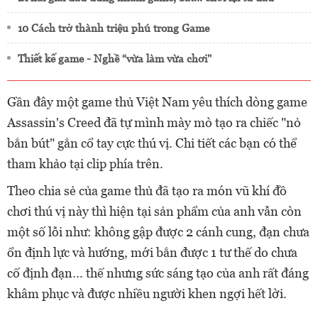
10 Cách trở thành triệu phú trong Game
Thiết kế game - Nghề “vừa làm vừa chơi"
Gần đây một game thủ Việt Nam yêu thích dòng game
Assassin's Creed đã tự mình mày mò tạo ra chiếc "nỏ
bắn bút" gắn cổ tay cực thú vị. Chi tiết các bạn có thể
tham khảo tại clip phía trên.
Theo chia sẻ của game thủ đã tạo ra món vũ khí đồ
chơi thú vị này thì hiện tại sản phẩm của anh vẫn còn
một số lỗi như: không gập được 2 cánh cung, đạn chưa
ổn định lực và hướng, mới bắn được 1 tư thế do chưa
cố định đạn... thế nhưng sức sáng tạo của anh rất đáng
khâm phục và được nhiều người khen ngợi hết lời.