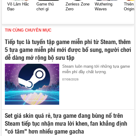
Võ Lâm Hắc
Game thủ
Zenless Zone
Wuthering
Thiên 
Đạo
chơi gì
Zero
Waves
Origin
TIN CÙNG CHUYÊN MỤC
Tiếp tục là tuyển tập game miễn phí từ Steam, thêm
5 tựa game miễn phí mới được bổ sung, người chơi
dễ dàng mở rộng bộ sưu tập
Steam luôn mang tới những tựa game
miễn phí đầy chất lượng.
07/08/2026
Set giá skin quá rẻ, tựa game đang bùng nổ trên
Steam tiếp tục nhận mưa lời khen, fan khẳng định
"có tâm" hơn nhiều game gacha