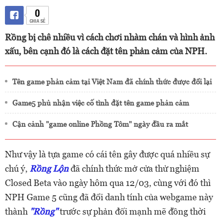
0
CHIA SẺ
Rồng bị chê nhiều vì cách chơi nhàm chán và hình ảnh
xấu, bên cạnh đó là cách đặt tên phản cảm của NPH.
Tên game phản cảm tại Việt Nam đã chính thức được đổi lại
Game5 phủ nhận việc cố tình đặt tên game phản cảm
Cận cảnh "game online Phồng Tôm" ngày đầu ra mắt
Như vậy là tựa game có cái tên gây được quá nhiều sự
chú ý,
Rồng Lộn
đã chính thức mở cửa thử nghiệm
Closed Beta vào ngày hôm qua 12/03, cùng với đó thì
NPH Game 5 cũng đã đổi danh tính của webgame này
thành
"Rồng"
trước sự phản đối mạnh mẽ đồng thời