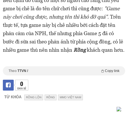
Bên cạnh đó cũng có một số người cho rằng chủ yếu
game bị chê là do tên chứ chơi thì cũng được:
"Game
này chơi cũng được, nhưng tên thì khó đỡ quá"
. Trên
thực tế, tựa game này bị chê nhiều bởi cách đặt tên
phản cảm của NPH, thế nhưng phía Game 5 đã có
bước đi sửa sai theo phản ánh từ phía cộng đồng, có lẽ
nhiều game thủ nên nhìn nhận
Rồng
khách quan hơn.
Theo
TTVN /
Copy link
0
CHIA SẺ
TỪ KHÓA
RỒNG LỘN
RỒNG
MMO VIỆT NAM