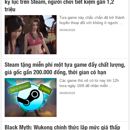
kỷ lục trên Steam, người chơi tiết kiệm gần 1,2
triệu
Tựa game này chắc chắn đã trở thành
huyền thoại đối với không ít người ...
06/08/2026
Steam tặng miễn phí một tựa game đầy chất lượng,
giá gốc gần 200.000 đồng, thời gian có hạn
Các game thủ sẽ có từ nay tới 12h
trưa ngày 10/8 để nhận miễn ...
06/08/2026
Black Myth: Wukong chính thức lập mức giá thấp