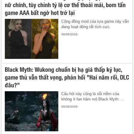
nữ chính, tùy chỉnh tỷ lệ cơ thể thoải mái, bom tấn
game AAA bất ngờ hot trở lại
Cộng đồng mod của tựa game này vẫn
đang hoạt động rất tích cực.
08/08/2026
Black Myth: Wukong chuẩn bị hạ giá thấp kỷ lục,
game thủ vẫn thất vọng, phản hồi "Hai năm rồi, DLC
đâu?"
Câu hỏi này cũng là nỗi niềm của
không ít fan hâm mộ Black Myth: ...
08/08/2026