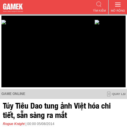
TÌM KIẾM
MỞ RỘNG
GAME ONLINE
QUAY LẠI
Túy Tiêu Dao tung ảnh Việt hóa chi
tiết, sẵn sàng ra mắt
Rogue Knight
| 00:00 05/08/2014