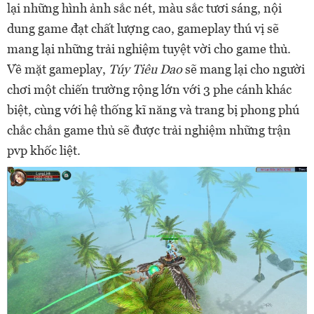
lại những hình ảnh sắc nét, màu sắc tươi sáng, nội
dung game đạt chất lượng cao, gameplay thú vị sẽ
mang lại những trải nghiệm tuyệt vời cho game thủ.
Về mặt gameplay,
Túy Tiêu Dao
sẽ mang lại cho người
chơi một chiến trường rộng lớn với 3 phe cánh khác
biệt, cùng với hệ thống kĩ năng và trang bị phong phú
chắc chắn game thủ sẽ được trải nghiệm những trận
pvp khốc liệt.