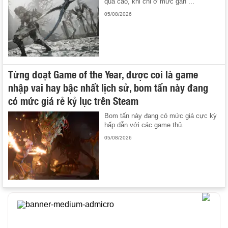
quá cao, khi chỉ ở mức gần ...
05/08/2026
Từng đoạt Game of the Year, được coi là game
nhập vai hay bậc nhất lịch sử, bom tấn này đang
có mức giá rẻ kỷ lục trên Steam
Bom tấn này đang có mức giá cực kỳ
hấp dẫn với các game thủ.
05/08/2026