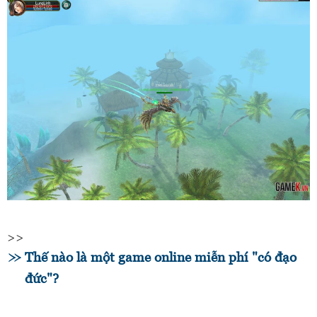
>>
Thế nào là một game online miễn phí "có đạo
đức"?