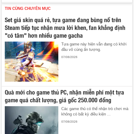
TIN CÙNG CHUYÊN MỤC
Set giá skin quá rẻ, tựa game đang bùng nổ trên
Steam tiếp tục nhận mưa lời khen, fan khẳng định
"có tâm" hơn nhiều game gacha
Tựa game này hiện vẫn đang có khởi
đầu vô cùng ấn tượng.
07/08/2026
Quà mới cho game thủ PC, nhận miễn phí một tựa
game quá chất lượng, giá gốc 250.000 đồng
Các game thủ có thể nhận trò chơi mà
không có bất kỳ điều kiện ...
07/08/2026