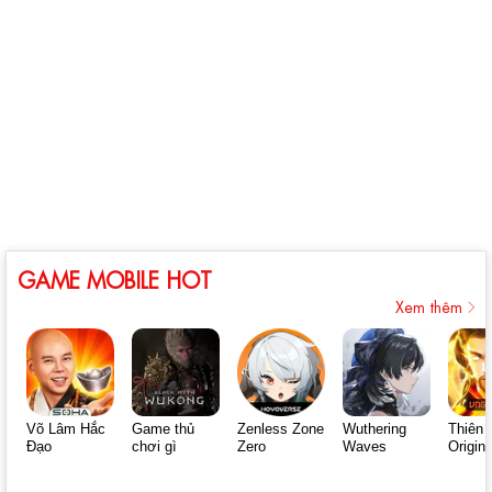
GAME MOBILE HOT
Xem thêm
Võ Lâm Hắc
Game thủ
Zenless Zone
Wuthering
Thiên 
Đạo
chơi gì
Zero
Waves
Origin