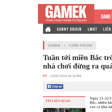
GAME 
GUNNY ORIGIN
LMHT
LIÊN
GAMEK
›
GAME ONLINE
Tuần tới miền Bắc tr
nhà chơi đừng ra qu
PV
|
16/01/2016 04:34 PM
Ngày 21-22/1 
TIN LIÊN QUAN
Bắc, nhiều kh
cao có khả nă