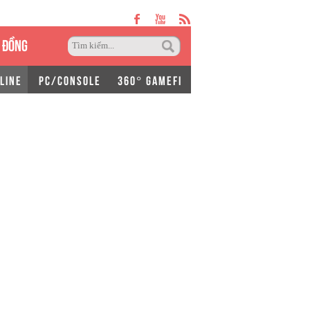
 ĐỒNG
LINE
PC/CONSOLE
360° GAMEFI