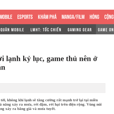
MOBILE
ESPORTS
KHÁM PHÁ
MANGA/FILM
HÓNG
CỘNG
 QUÂN MOBILE
LMHT: TỐC CHIẾN
GAMING GEAR
GAME ON
ời lạnh kỷ lục, game thủ nên ở
án
tới, không khí lạnh sẽ tăng cường rất mạnh trở lại tại miền
ả năng xảy ra mưa, rét đậm, rét hại trên diện rộng. Vùng núi
ng xảy ra băng giá và mưa tuyết.