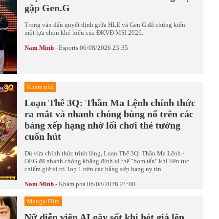
gặp Gen.G
Trong ván đấu quyết định giữa HLE và Gen.G đã chứng kiến
một lựa chọn khó hiểu của ĐKVĐ MSI 2026.
Nam Minh
-
Esports
06/08/2026 23:35
Khám phá
Loạn Thế 3Q: Thần Ma Lệnh chính thức
ra mắt và nhanh chóng bùng nổ trên các
bảng xếp hạng nhờ lối chơi thẻ tướng
cuốn hút
Dù vừa chính thức trình làng, Loạn Thế 3Q: Thần Ma Lệnh -
OEG đã nhanh chóng khẳng định vị thế "bom tấn" khi liên tục
chiếm giữ vị trí Top 1 trên các bảng xếp hạng uy tín.
Nam Minh
-
Khám phá
06/08/2026 21:00
Manga/Film
Nữ diễn viên AI gây sốt khi hét giá lên