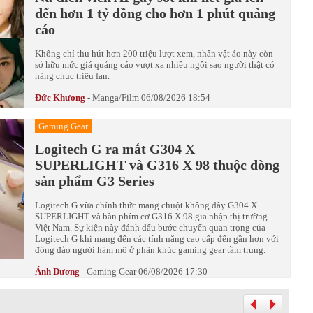
đến hơn 1 tỷ đồng cho hơn 1 phút quảng
cáo
Không chỉ thu hút hơn 200 triệu lượt xem, nhân vật ảo này còn
sở hữu mức giá quảng cáo vượt xa nhiều ngôi sao người thật có
hàng chục triệu fan.
Đức Khương
-
Manga/Film
06/08/2026 18:54
Gaming Gear
Logitech G ra mắt G304 X
SUPERLIGHT và G316 X 98 thuộc dòng
sản phẩm G3 Series
Logitech G vừa chính thức mang chuột không dây G304 X
SUPERLIGHT và bàn phím cơ G316 X 98 gia nhập thị trường
Việt Nam. Sự kiện này đánh dấu bước chuyển quan trọng của
Logitech G khi mang đến các tính năng cao cấp đến gần hơn với
đông đảo người hâm mộ ở phân khúc gaming gear tầm trung.
Ánh Dương
-
Gaming Gear
06/08/2026 17:30