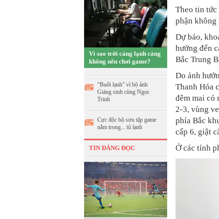
Theo tin tức
phận không 
Dự báo, kho
hưởng đến c
Vì sao trời càng lạnh càng
Bắc Trung B
không nên chơi game?
Do ảnh hưởn
“Buốt lạnh” vì bộ ảnh
Thanh Hóa c
Giáng sinh cùng Ngọc
đêm mai có m
Trinh
2-3, vùng ve
phía Bắc kh
Cực độc bộ sưu tập game
nằm trong... tủ lạnh
cấp 6, giật 
Ở các tỉnh p
TIN ĐÁNG ĐỌC