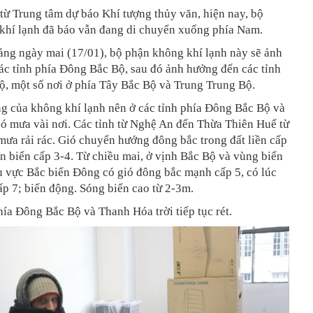
 từ Trung tâm dự báo Khí tượng thủy văn, hiện nay, bộ
khí lạnh đã báo vẫn đang di chuyển xuống phía Nam.
ảng ngày mai (17/01), bộ phận không khí lạnh này sẽ ảnh
ác tỉnh phía Đông Bắc Bộ, sau đó ảnh hưởng đến các tỉnh
ộ, một số nơi ở phía Tây Bắc Bộ và Trung Trung Bộ.
g của không khí lạnh nên ở các tỉnh phía Đông Bắc Bộ và
ó mưa vài nơi. Các tỉnh từ Nghệ An đến Thừa Thiên Huế từ
ưa rải rác. Gió chuyển hướng đông bắc trong đất liền cấp
n biển cấp 3-4. Từ chiều mai, ở vịnh Bắc Bộ và vùng biển
u vực Bắc biển Đông có gió đông bắc mạnh cấp 5, có lúc
cấp 7; biển động. Sóng biển cao từ 2-3m.
hía Đông Bắc Bộ và Thanh Hóa trời tiếp tục rét.