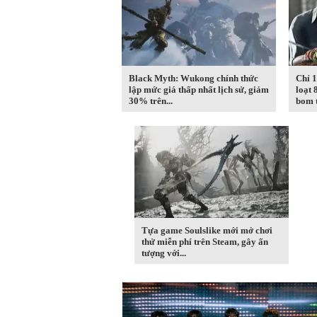
Black Myth: Wukong chính thức
Chỉ 1
lập mức giá thấp nhất lịch sử, giảm
loạt 
30% trên...
bom t
Tựa game Soulslike mới mở chơi
thử miễn phí trên Steam, gây ấn
tượng với...