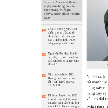
Steam vừa ra mắt thêm
một game bóng đá khá
chất lượng, miễn phí
100%, người dùng nên thử
ngay
Chơi 205 tiếng game siêu
phẩm mới ra mắt, người
chơi vẫn "chưa đâu vào
đâu", khẳng định 1.000
tiếng mới phá đảo được
Nghi vấn Resident Evil 9
'hủy diệt' tivi 40 triệu đồng:
Chỉ cần bóp cò là màn hình
'đi viện'!
Giọt nước tràn ly: BLV
Ngoài ra, k
Hoàng Luân xóa bài xin
rất mạnh trở
lỗi, "var" fan Gumayusi
trên MXH
năng xảy ra 
năng xảy ra 
Đỉnh cao huyền học 2026:
và kéo dài t
Card đồ họa 'đột tử', game
thủ ném luôn vào lò nướng
Phía Đông Bắ
và cái kết khiến chuyên gia