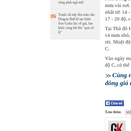
cũng phải ngả mũ!
mưa vài nơi.
nhất từ: 14 
Tranh cãi nảy lửa toàn cầu:
17 - 20 độ, c
Dragon Ball lộ tạo hình
Son Goku lúc về già, fan
Tại Thủ đô H
khóc ròng hét lên "quá vô
lý"
và mưa nhỏ, 
rét. Nhiệt đ
C.
Vào ngày mai
độ C, có thể
Cùng n
đông giá 
Xem thêm:
MI