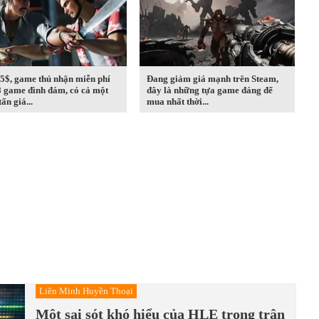
5$, game thủ nhận miễn phí
Đang giảm giá mạnh trên Steam,
8 game đình đám, có cả một
đây là những tựa game đáng để
ấn giá...
mua nhất thời...
Liên Minh Huyền Thoại
Một sai sót khó hiểu của HLE trong trận