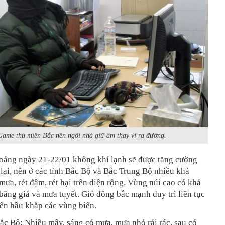
Game thủ miền Bắc nên ngồi nhà giữ âm thay vì ra đường.
hoảng ngày 21-22/01 không khí lạnh sẽ được tăng cường
 lại, nên ở các tỉnh Bắc Bộ và Bắc Trung Bộ nhiều khả
mưa, rét đậm, rét hại trên diện rộng. Vùng núi cao có khả
băng giá và mưa tuyết. Gió đông bắc mạnh duy trì liên tục
rên hầu khắp các vùng biển.
c Bộ: Nhiều mây, sáng có mưa, mưa nhỏ rải rác, sau có