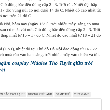
 Gió đông bắc đến đông cấp 2 - 3. Trời rét. Nhiệt độ thấp
- 17 độ; vùng núi có nơi dưới 14 độ C. Nhiệt độ cao nhất từ:
ó nơi trên 21 độ C.
à Nội, hôm nay (ngày 16/1), trời nhiều mây, sáng có mưa
sau có mưa vài nơi. Gió đông bắc đến đông cấp 2 - 3. Trời
ộ thấp nhất từ 15 – 17 độ C. Nhiệt độ cao nhất từ 18 – 21 độ
 (17/1), nhiệt độ tại Thủ đô Hà Nội dao động từ 16 - 22
 có mưa rào vào ban sáng, trời nhiều mây vào chiều và tối.
gắm cosplay Nidalee Thỏ Tuyết giữa trời
rét
ỀN BẮC TRỜI LẠNH
KHÔNG KHÍ LẠNH
GAME THỦ
CHƠI GAME