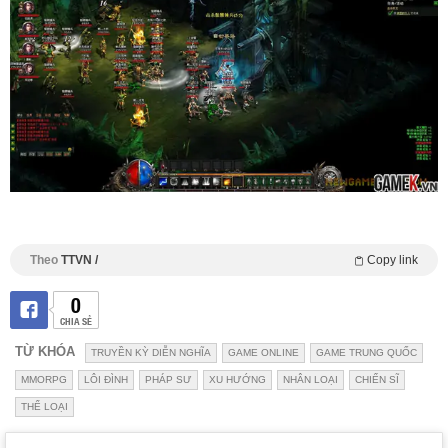
Theo
TTVN /
Copy link
0
CHIA SẺ
TỪ KHÓA
TRUYỀN KỲ DIỄN NGHĨA
GAME ONLINE
GAME TRUNG QUỐC
MMORPG
LÔI ĐÌNH
PHÁP SƯ
XU HƯỚNG
NHÂN LOẠI
CHIẾN SĨ
THỂ LOẠI