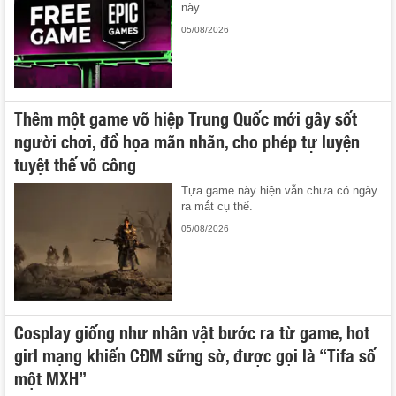
này.
05/08/2026
Thêm một game võ hiệp Trung Quốc mới gây sốt
người chơi, đồ họa mãn nhãn, cho phép tự luyện
tuyệt thế võ công
Tựa game này hiện vẫn chưa có ngày
ra mắt cụ thể.
05/08/2026
Cosplay giống như nhân vật bước ra từ game, hot
girl mạng khiến CĐM sững sờ, được gọi là “Tifa số
một MXH”