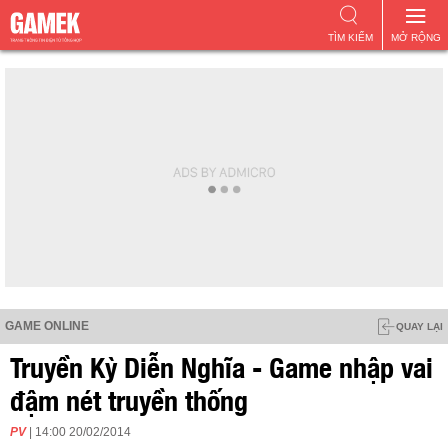
TÌM KIẾM
MỞ RỘNG
GAME ONLINE
QUAY LẠI
Truyền Kỳ Diễn Nghĩa - Game nhập vai
đậm nét truyền thống
PV
| 14:00 20/02/2014