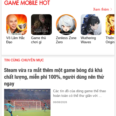
GAME MOBILE HOT
Xem thêm
Võ Lâm Hắc
Game thủ
Zenless Zone
Wuthering
Thiên 
Đạo
chơi gì
Zero
Waves
Origin
TIN CÙNG CHUYÊN MỤC
Steam vừa ra mắt thêm một game bóng đá khá
chất lượng, miễn phí 100%, người dùng nên thử
ngay
Các tín đồ của dòng game thể thao
hoàn toàn có thể thư giãn với ...
06/08/2026