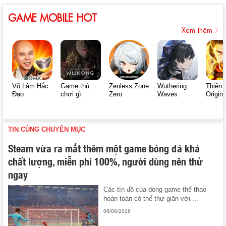
GAME MOBILE HOT
Xem thêm
Võ Lâm Hắc
Game thủ
Zenless Zone
Wuthering
Thiên 
Đạo
chơi gì
Zero
Waves
Origin
TIN CÙNG CHUYÊN MỤC
Steam vừa ra mắt thêm một game bóng đá khá
chất lượng, miễn phí 100%, người dùng nên thử
ngay
Các tín đồ của dòng game thể thao
hoàn toàn có thể thư giãn với ...
06/08/2026