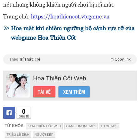
nét nhưng không khiến người chơi bị rối mắt.
Trang chủ:
https://hoathiencot.vtcgame.vn
Hoa mắt khi chiêm ngưỡng bộ cánh rực rỡ của
webgame Hoa Thiên Cốt
Theo
Trí Thức Trẻ
Copy link
Hoa Thiên Cốt Web
TẢI VỀ
XEM THÊM
0
CHIA SẺ
TỪ KHÓA
HOA THIÊN CỐT WEB
GAME ONLINE MỚI
GAME MỚI
TRIỆU LỆ DĨNH
NGƯỜI ĐẸP