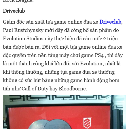
Driveclub
Giám đốc sản xuất tựa game online đua xe
Driveclub
,
Paul Rustchynsky mới đây đã công bố sản phẩm do
Evolution Studios này thực hiện đã cán mốc 2 triệu
bản được bán ra. Đối với một tựa game online đua xe
độc quyền trên nền tảng máy chơi game PS4 , thì đây
là một thành công khá lớn đối với Evolution, nhất là
khi thông thường, những tựa game đua xe thường
không có sức hút bằng những game hành động bom
tấn như Call of Duty hay Bloodborne.