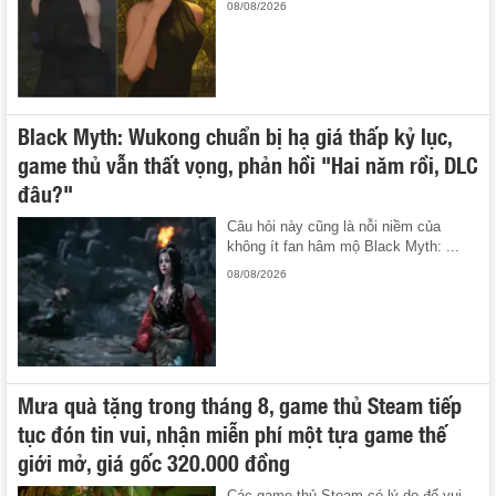
08/08/2026
Black Myth: Wukong chuẩn bị hạ giá thấp kỷ lục,
game thủ vẫn thất vọng, phản hồi "Hai năm rồi, DLC
đâu?"
Câu hỏi này cũng là nỗi niềm của
không ít fan hâm mộ Black Myth: ...
08/08/2026
Mưa quà tặng trong tháng 8, game thủ Steam tiếp
tục đón tin vui, nhận miễn phí một tựa game thế
giới mở, giá gốc 320.000 đồng
Các game thủ Steam có lý do để vui