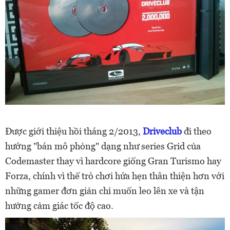
Được giới thiệu hồi tháng 2/2013,
Driveclub
đi theo
hướng "bán mô phỏng" dạng như series Grid của
Codemaster thay vì hardcore giống Gran Turismo hay
Forza, chính vì thế trò chơi hứa hẹn thân thiện hơn với
những gamer đơn giản chỉ muốn leo lên xe và tận
hưởng cảm giác tốc độ cao.