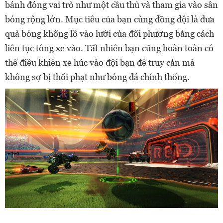
bánh đóng vai trò như một cầu thủ và tham gia vào sân
bóng rộng lớn. Mục tiêu của bạn cùng đồng đội là đưa
quả bóng khổng lồ vào lưới của đối phương bằng cách
liên tục tông xe vào. Tất nhiên bạn cũng hoàn toàn có
thể điều khiển xe húc vào đội bạn để truy cản mà
không sợ bị thổi phạt như bóng đá chính thống.