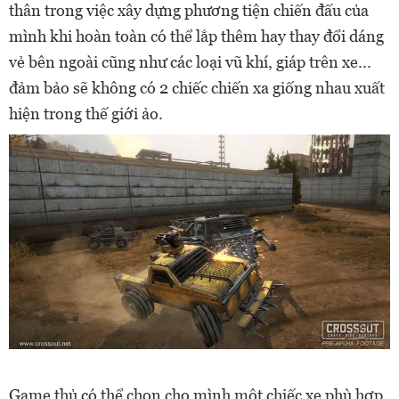
thân trong việc xây dựng phương tiện chiến đấu của
mình khi hoàn toàn có thể lắp thêm hay thay đổi dáng
vẻ bên ngoài cũng như các loại vũ khí, giáp trên xe...
đảm bảo sẽ không có 2 chiếc chiến xa giống nhau xuất
hiện trong thế giới ảo.
Game thủ có thể chọn cho mình một chiếc xe phù hợp,