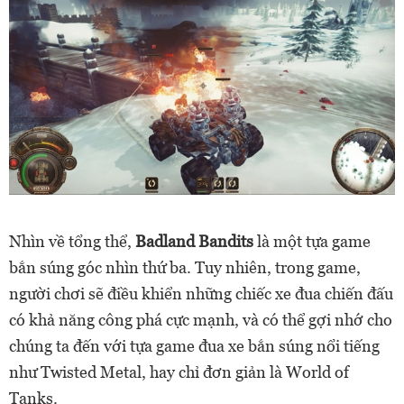
Nhìn về tổng thể,
Badland Bandits
là một tựa game
bắn súng góc nhìn thứ ba. Tuy nhiên, trong game,
người chơi sẽ điều khiển những chiếc xe đua chiến đấu
có khả năng công phá cực mạnh, và có thể gợi nhớ cho
chúng ta đến với tựa game đua xe bắn súng nổi tiếng
như Twisted Metal, hay chỉ đơn giản là World of
Tanks.