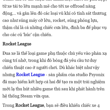
từ xe tải to lớn mạnh mẽ cho tới xe offroad năng
động... và gắn lên đó các loại vũ khí có tính sát thương
cao như súng máy cỡ lớn, rocket, súng phóng lựu,
thậm chí là cả những chiếc cưa lớn, đinh ba để phục vụ
cho các cú 'húc' cận chiến.
Rocket League
Đua xe là thể loại game phụ thuộc chủ yếu vào phản xạ
cùng trí nhớ, trong khi đó bóng đá yêu cầu tư duy
chiến thuật cao ở người chơi. Dù khác biệt như vậy
nhưng
Rocket League
- sản phẩm của studio Psyonix
đã mạo hiểm kết hợp cả hai để tạo ra một trải nghiệm
mới lạ thu hút nhiều game thủ sau khi phát hành trên
hệ thống Steam vừa qua.
Trong
Rocket League
, bạn sẽ điều khiển chiếc xe 4