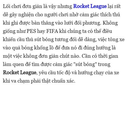
Lối chơi đơn giản là vậy nhưng
Rocket League
lại rất
dễ gây nghiện cho người chơi nhờ cảm giác thích thú
khi ghi được bàn thắng vào lưới đối phương. Không
giống như PES hay FIFA khi chúng ta có thể điều
khiển cầu thủ sút bóng tương đối dễ dàng, việc tông xe
vào quả bóng khổng lồ để đưa nó đi đúng hướng là
một việc không đơn giản chút nào. Cần có thời gian
làm quen để tìm được cảm giác "sút bóng" trong
Rocket League
, yêu cầu tốc độ và hướng chạy của xe
khi va chạm phải thật chuẩn xác.