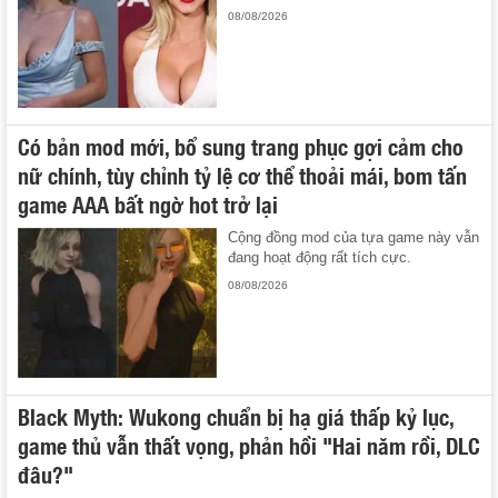
08/08/2026
Có bản mod mới, bổ sung trang phục gợi cảm cho
nữ chính, tùy chỉnh tỷ lệ cơ thể thoải mái, bom tấn
game AAA bất ngờ hot trở lại
Cộng đồng mod của tựa game này vẫn
đang hoạt động rất tích cực.
08/08/2026
Black Myth: Wukong chuẩn bị hạ giá thấp kỷ lục,
game thủ vẫn thất vọng, phản hồi "Hai năm rồi, DLC
đâu?"