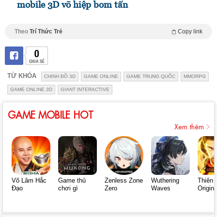
mobile 3D võ hiệp bom tấn
Theo
Trí Thức Trẻ
Copy link
0
CHIA SẺ
TỪ KHÓA
CHINH ĐỒ 3D
GAME ONLINE
GAME TRUNG QUỐC
MMORPG
GAME ONLINE 3D
GIANT INTERACTIVE
GAME MOBILE HOT
Xem thêm
Võ Lâm Hắc
Game thủ
Zenless Zone
Wuthering
Thiên 
Đạo
chơi gì
Zero
Waves
Origin