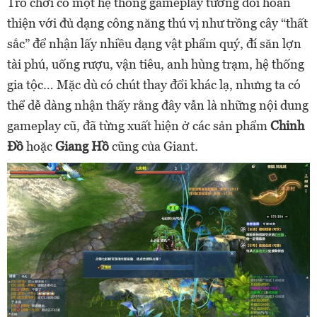
Trò chơi có một hệ thống gameplay tương đối hoàn
thiện với đủ dạng công năng thú vị như trồng cây “thất
sắc” để nhận lấy nhiều dạng vật phẩm quý, đí săn lợn
tài phú, uống rượu, vận tiêu, anh hùng trạm, hệ thống
gia tộc… Mặc dù có chút thay đổi khác lạ, nhưng ta có
thể dễ dàng nhận thấy rằng đây vẫn là những nội dung
gameplay cũ, đã từng xuất hiện ở các sản phẩm
Chinh
Đồ
hoặc
Giang Hồ
cũng của Giant.