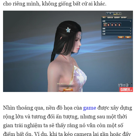
cho riêng mình, không giống bất cứ ai khác.
Nhìn thoáng qua, nền đồ họa của
game
được xây dựng
rộng lớn và tương đối ấn tượng, nhưng sau một thời
gian trải nghiệm ta sẽ thấy rằng nó vẫn còn một số
điểm bất ổn. Ví dụ, khi ta kéo camera lại gần hoặc đẩy