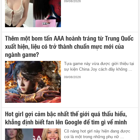
09/08/2026
Thêm một bom tấn AAA hoành tráng từ Trung Quốc
xuất hiện, liệu có trở thành chuẩn mực mới của
ngành game?
Tựa game này vừa được giới thiệu tại
sự kiện China Joy cách đây không ...
09/08/2026
Hot girl gợi cảm bậc nhất thế giới quá thấu hiểu,
khẳng định biết fan lên Google để tìm gì về mình
Cô nàng hot girl này hiện đang được
coi là một trong những phụ nữ ...