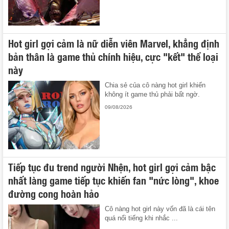
Hot girl gợi cảm là nữ diễn viên Marvel, khẳng định
bản thân là game thủ chính hiệu, cực "kết" thể loại
này
Chia sẻ của cô nàng hot girl khiến
không ít game thủ phải bất ngờ.
09/08/2026
Tiếp tục đu trend người Nhện, hot girl gợi cảm bậc
nhất làng game tiếp tục khiến fan "nức lòng", khoe
đường cong hoàn hảo
Cô nàng hot girl này vốn đã là cái tên
quá nổi tiếng khi nhắc ...