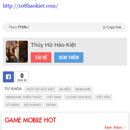
http://108haokiet.com/
Theo
TTVN /
Copy link
Thủy Hử Hào Kiệt
TẢI VỀ
XEM THÊM
0
CHIA SẺ
TỪ KHÓA
THỦY HỬ HÀO KIỆT
ĐA NỀN
WEBGAME
WEBGAME CHIẾN THUẬT
VIỆT NAM
LƯƠNG SƠN BẠC
VIỆT HÓA
KỸ NĂNG
ĐỐI KHÁNG
TRÙNG
GAME MOBILE HOT
Xem thêm