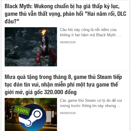
Black Myth: Wukong chuẩn bị hạ giá thấp kỷ lục,
game thủ vẫn thất vọng, phản hồi "Hai năm rồi, DLC
đâu?"
Câu hỏi này cũng là nỗi niềm của
không ít fan hâm mộ Black Myth: ...
08/08/2026
Mưa quà tặng trong tháng 8, game thủ Steam tiếp
tục đón tin vui, nhận miễn phí một tựa game thế
giới mở, giá gốc 320.000 đồng
Các game thủ Steam có lý do để vui
mừng trước thông tin này nhưng ...
08/08/2026