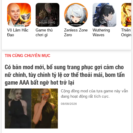
Võ Lâm Hắc
Game thủ
Zenless Zone
Wuthering
Thiên 
Đạo
chơi gì
Zero
Waves
Origin
TIN CÙNG CHUYÊN MỤC
Có bản mod mới, bổ sung trang phục gợi cảm cho
nữ chính, tùy chỉnh tỷ lệ cơ thể thoải mái, bom tấn
game AAA bất ngờ hot trở lại
Cộng đồng mod của tựa game này vẫn
đang hoạt động rất tích cực.
08/08/2026