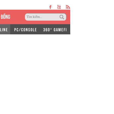
 ĐỒNG
LINE
PC/CONSOLE
360° GAMEFI