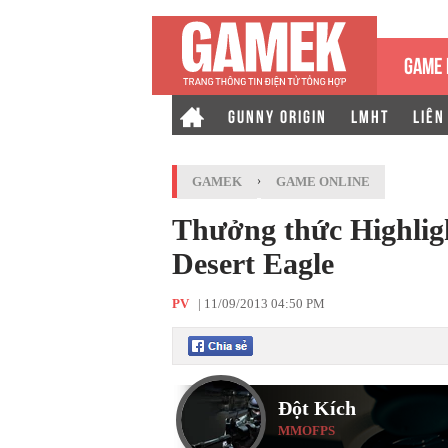
GAME 
GUNNY ORIGIN
LMHT
LIÊN
GAMEK
›
GAME ONLINE
Thưởng thức Highligh
Desert Eagle
PV
|
11/09/2013 04:50 PM
Đột Kích
MMOFPS