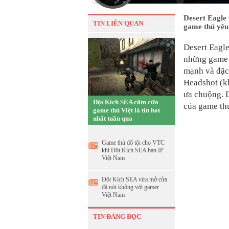
Desert Eagle
TIN LIÊN QUAN
game thủ yêu 
Desert Eagle
những game t
mạnh và đặc 
Headshot (kh
ưa chuộng. 
Đột Kích SEA cấm cửa
của game thủ
game thủ Việt là tin hot
nhất tuần qua
Game thủ đổ tội cho VTC
khi Đột Kích SEA ban IP
Việt Nam
Đột Kích SEA vừa mở cửa
đã nói không với gamer
Việt Nam
TIN ĐÁNG ĐỌC