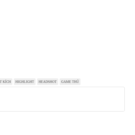
T KÍCH
HIGHLIGHT
HEADSHOT
GAME THỦ