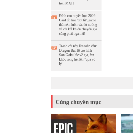
trên MXH
Đỉnh cao huyền học 2026:
Card đồ họa 'đột tử', game
thủ ném luôn vào lò nướng
và cái kết khiến chuyên gia
cũng phải ngả mũ!
Tranh cãi nảy lửa toàn cầu:
Dragon Ball lộ tạo hình
Son Goku lúc về già, fan
khóc ròng hét lên "quá vô
lý"
Cùng chuyên mục