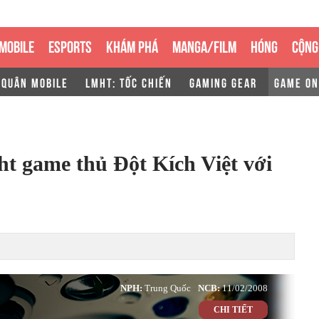
MOBILE
ESPORTS
KHÁM PHÁ
MANGA/FILM
HÓNG
CỘNG
 QUÂN MOBILE
LMHT: TỐC CHIẾN
GAMING GEAR
GAME ON
t game thủ Đột Kích Việt với
NPH:
Trung Quốc
NCB:
11/02/2008
CHI TIẾT