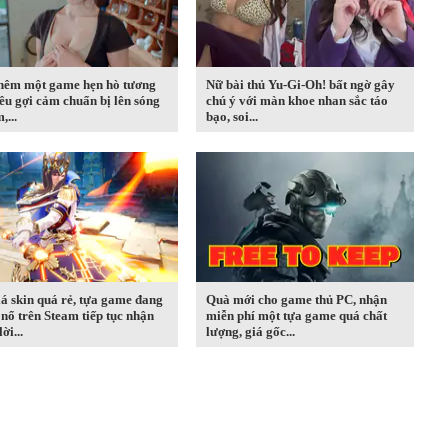
thêm một game hẹn hò tương
Nữ bài thủ Yu-Gi-Oh! bất ngờ gây
iêu gợi cảm chuẩn bị lên sóng
chú ý với màn khoe nhan sắc táo
,...
bạo, soi...
iá skin quá rẻ, tựa game đang
Quà mới cho game thủ PC, nhận
nổ trên Steam tiếp tục nhận
miễn phí một tựa game quá chất
ời...
lượng, giá gốc...