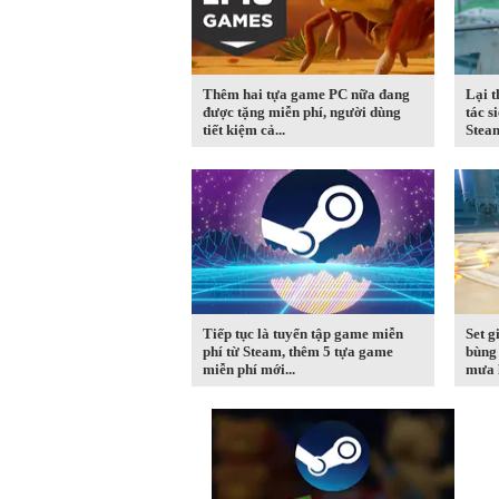
Thêm hai tựa game PC nữa đang
Lại 
được tặng miễn phí, người dùng
tác s
tiết kiệm cả...
Steam
Tiếp tục là tuyển tập game miễn
Set g
phí từ Steam, thêm 5 tựa game
bùng 
miễn phí mới...
mưa l