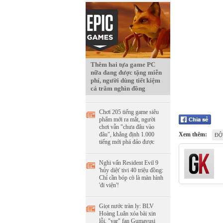
Thêm hai tựa game PC
nữa đang được tặng miễn
phí, người dùng tiết kiệm
cả trăm nghìn đồng
Chơi 205 tiếng game siêu
phẩm mới ra mắt, người
chơi vẫn "chưa đâu vào
đâu", khẳng định 1.000
Xem thêm:
ĐỘ
tiếng mới phá đảo được
Nghi vấn Resident Evil 9
'hủy diệt' tivi 40 triệu đồng:
Chỉ cần bóp cò là màn hình
'đi viện'!
Giọt nước tràn ly: BLV
Hoàng Luân xóa bài xin
lỗi, "var" fan Gumayusi