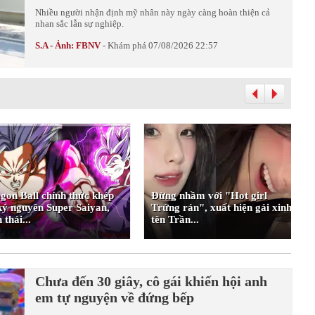
Nhiều người nhận định mỹ nhân này ngày càng hoàn thiện cả
nhan sắc lẫn sự nghiệp.
S.A - Ảnh: FBNV
-
Khám phá
07/08/2026 22:57
gon Ball chính thức khép
Đừng nhầm với "Hot girl
 kỷ nguyên Super Saiyan,
Trứng rán", xuất hiện gái xinh
 thái...
tên Trần...
Chưa đến 30 giây, cô gái khiến hội anh
em tự nguyện về đứng bếp