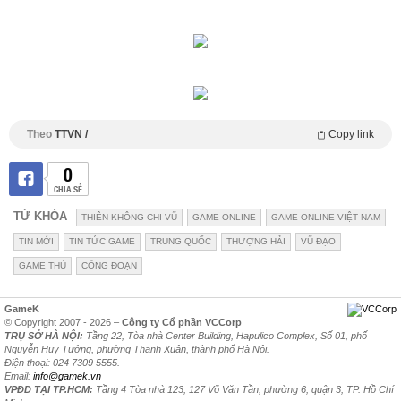
Theo
TTVN /
Copy link
0
CHIA SẺ
TỪ KHÓA
THIÊN KHÔNG CHI VŨ
GAME ONLINE
GAME ONLINE VIỆT NAM
TIN MỚI
TIN TỨC GAME
TRUNG QUỐC
THƯỢNG HẢI
VŨ ĐẠO
GAME THỦ
CÔNG ĐOẠN
GameK
© Copyright 2007 - 2026 –
Công ty Cổ phần VCCorp
TRỤ SỞ HÀ NỘI:
Tầng 22, Tòa nhà Center Building, Hapulico Complex, Số 01, phố
Nguyễn Huy Tưởng, phường Thanh Xuân, thành phố Hà Nội.
Điện thoại: 024 7309 5555.
Email:
info@gamek.vn
VPĐD TẠI TP.HCM:
Tầng 4 Tòa nhà 123, 127 Võ Văn Tần, phường 6, quận 3, TP. Hồ Chí