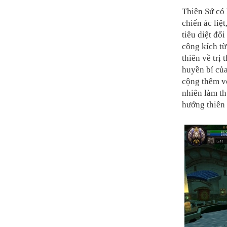
Thiên Sứ có 
chiến ác liệ
tiêu diệt đố
công kích từ
thiên về trị
huyền bí của
cộng thêm vớ
nhiên làm th
hướng thiên 