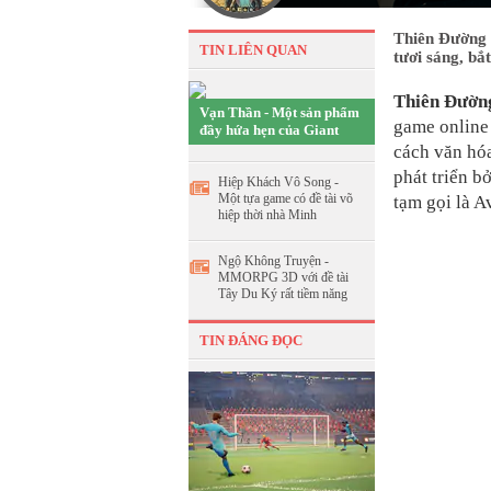
Thiên Đường 
TIN LIÊN QUAN
tươi sáng, bắ
Thiên Đườn
Vạn Thần - Một sản phẩm
game online
đầy hứa hẹn của Giant
cách văn hó
phát triển b
Hiệp Khách Vô Song -
Một tựa game có đề tài võ
tạm gọi là Av
hiệp thời nhà Minh
Ngộ Không Truyện -
MMORPG 3D với đề tài
Tây Du Ký rất tiềm năng
TIN ĐÁNG ĐỌC