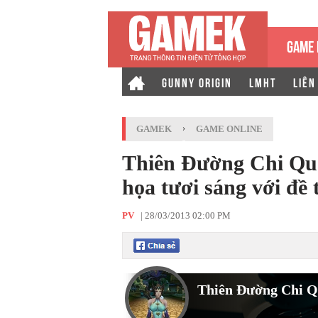
GAME 
GUNNY ORIGIN
LMHT
LIÊN
GAMEK
›
GAME ONLINE
Thiên Đường Chi Q
họa tươi sáng với đề 
PV
|
28/03/2013 02:00 PM
Thiên Đường Chi 