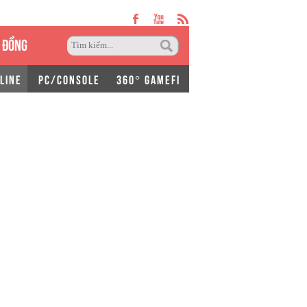
 ĐỒNG
LINE
PC/CONSOLE
360° GAMEFI