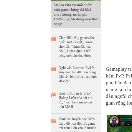
Steam vừa ra mắt thêm
một game bóng đá khá
chất lượng, miễn phí
100%, người dùng nên thử
ngay
Chơi 205 tiếng game siêu
phẩm mới ra mắt, người
chơi vẫn "chưa đâu vào
đâu", khẳng định 1.000
tiếng mới phá đảo được
Nghi vấn Resident Evil 9
Gameplay t
'hủy diệt' tivi 40 triệu đồng:
hàm PvP, Pv
Chỉ cần bóp cò là màn hình
'đi viện'!
phụ bản đa d
mang lại cho
Giọt nước tràn ly: BLV
dẫn người c
Hoàng Luân xóa bài xin
gian rộng lớ
lỗi, "var" fan Gumayusi
trên MXH
Đỉnh cao huyền học 2026:
Card đồ họa 'đột tử', game
thủ ném luôn vào lò nướng