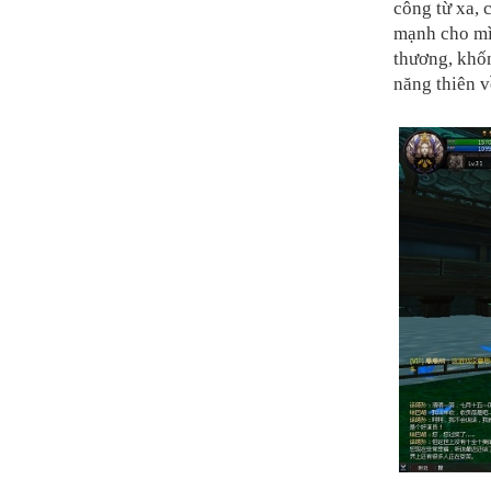
công từ xa, 
mạnh cho mì
thương, khốn
năng thiên 