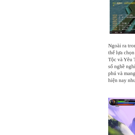
Ngoài ra tro
thể lựa chọ
Tộc và Yêu T
số nghề nghi
phú và mang
hiện nay như