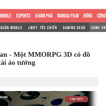
MOBILE
ESPORTS
KHÁM PHÁ
MANGA/FILM
HÓNG
CỘNG
 QUÂN MOBILE
LMHT: TỐC CHIẾN
GAMING GEAR
GAME ON
uan - Một MMORPG 3D có đồ
tài ảo tưởng
Quan
CHI TIẾT