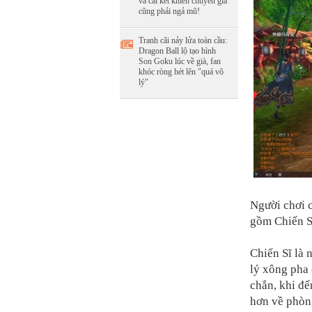
và cái kết khiến chuyên gia
cũng phải ngả mũ!
Tranh cãi nảy lửa toàn cầu:
Dragon Ball lộ tạo hình
Son Goku lúc về già, fan
khóc ròng hét lên "quá vô
lý"
Người chơi c
gồm Chiến S
Chiến Sĩ là 
lý xông pha 
chắn, khi đế
hơn về phòng