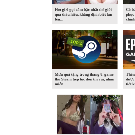
Hot girl gợi cảm bậc nhất thế giới
Có b
quá thấu hiểu, khẳng định biết fan
phục 
lên...
chỉnh 
Mưa quà tặng trong tháng 8, game
Thêm
thủ Steam tiếp tục đón tin vui, nhận
được 
miễn...
tiết k