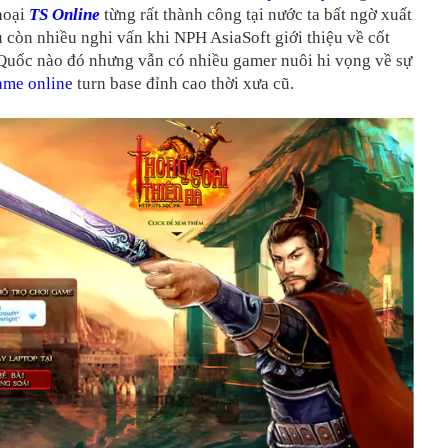
hoại
TS Online
từng rất thành công tại nước ta bất ngờ xuất
 còn nhiều nghi vấn khi NPH AsiaSoft giới thiệu về cốt
Quốc nào đó nhưng vẫn có nhiều gamer nuôi hi vọng về sự
ame online
turn base đỉnh cao thời xưa cũ.