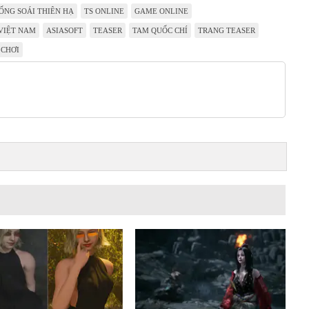
ỐNG SOÁI THIÊN HẠ
TS ONLINE
GAME ONLINE
VIỆT NAM
ASIASOFT
TEASER
TAM QUỐC CHÍ
TRANG TEASER
 CHƠI