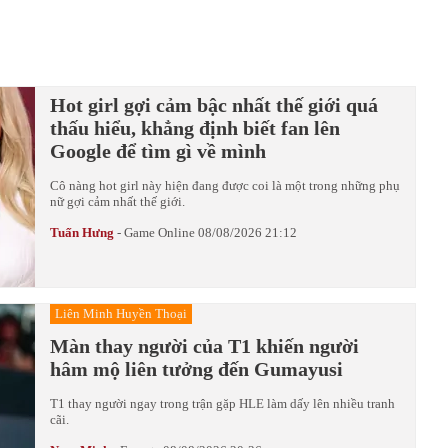
Hot girl gợi cảm bậc nhất thế giới quá
thấu hiểu, khẳng định biết fan lên
Google để tìm gì về mình
Cô nàng hot girl này hiện đang được coi là một trong những phụ
nữ gợi cảm nhất thế giới.
Tuấn Hưng
-
Game Online
08/08/2026 21:12
Liên Minh Huyền Thoại
Màn thay người của T1 khiến người
hâm mộ liên tưởng đến Gumayusi
T1 thay người ngay trong trận gặp HLE làm dấy lên nhiều tranh
cãi.