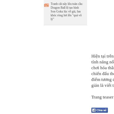
Tranh cãi nảy lửa toàn cầu:
Dragon Ball lộ tạo hình
Son Goku lúc về già, fan
khóc ròng hét lên "quá vô
lý"
Hiện tại trê
tính năng nổ
chơi hóa thâ
chiến đấu th
điểm tương 
giản là viết
Trang tease