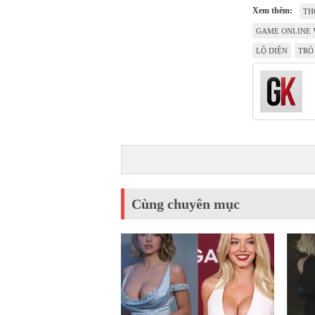
Xem thêm:
TH
GAME ONLINE 
LỘ DIỆN
TRÒ
Cùng chuyên mục