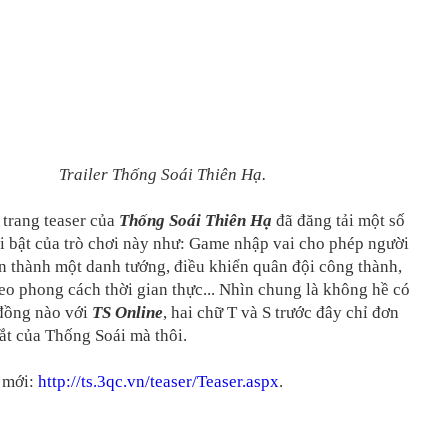
Trailer Thống Soái Thiên Hạ.
n trang teaser của
Thống Soái Thiên Hạ
đã đăng tải một số
i bật của trò chơi này như: Game nhập vai cho phép người
n thành một danh tướng, điều khiển quân đội công thành,
eo phong cách thời gian thực... Nhìn chung là không hề có
đồng nào với
TS Online
, hai chữ T và S trước đây chỉ đơn
 tắt của Thống Soái mà thôi.
r mới:
http://ts.3qc.vn/teaser/Teaser.aspx
.