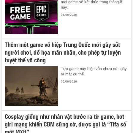
mại game sẽ kết thúc trong tháng 8
này.
05/08/2026
Thêm một game võ hiệp Trung Quốc mới gây sốt
người chơi, đồ họa mãn nhãn, cho phép tự luyện
tuyệt thế võ công
Tựa game này hiện vẫn chưa có ngày
ra mắt cụ thể.
05/08/2026
Cosplay giống như nhân vật bước ra từ game, hot
girl mạng khiến CĐM sững sờ, được gọi là “Tifa số
một MXH”