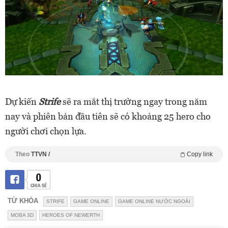
Dự kiến
Strife
sẽ ra mắt thị trường ngay trong năm
nay và phiên bản đầu tiên sẽ có khoảng 25 hero cho
người chơi chọn lựa.
Theo
TTVN /
Copy link
0
CHIA SẺ
TỪ KHÓA
STRIFE
GAME ONLINE
GAME ONLINE NƯỚC NGOÀI
MOBA 3D
HEROES OF NEWERTH