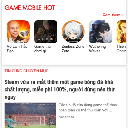
GAME MOBILE HOT
Xem thêm
Võ Lâm Hắc
Game thủ
Zenless Zone
Wuthering
Thiên 
Đạo
chơi gì
Zero
Waves
Origin
TIN CÙNG CHUYÊN MỤC
Steam vừa ra mắt thêm một game bóng đá khá
chất lượng, miễn phí 100%, người dùng nên thử
ngay
Các tín đồ của dòng game thể thao
hoàn toàn có thể thư giãn với ...
06/08/2026