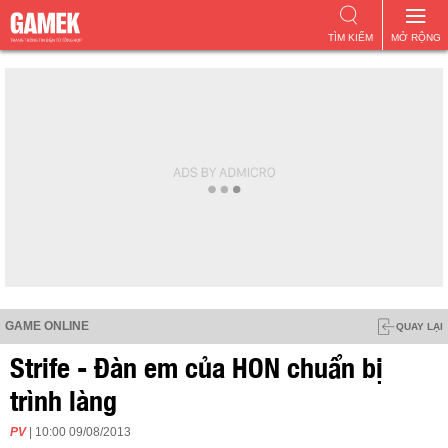
TÌM KIẾM
MỞ RỘNG
GAME ONLINE
QUAY LẠI
Strife - Đàn em của HON chuẩn bị
trình làng
PV
| 10:00 09/08/2013