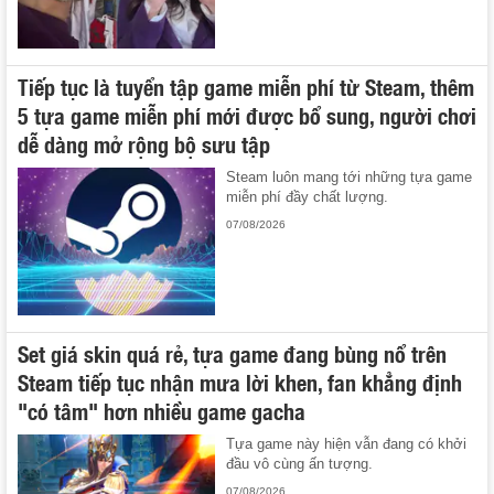
Tiếp tục là tuyển tập game miễn phí từ Steam, thêm
5 tựa game miễn phí mới được bổ sung, người chơi
dễ dàng mở rộng bộ sưu tập
Steam luôn mang tới những tựa game
miễn phí đầy chất lượng.
07/08/2026
Set giá skin quá rẻ, tựa game đang bùng nổ trên
Steam tiếp tục nhận mưa lời khen, fan khẳng định
"có tâm" hơn nhiều game gacha
Tựa game này hiện vẫn đang có khởi
đầu vô cùng ấn tượng.
07/08/2026