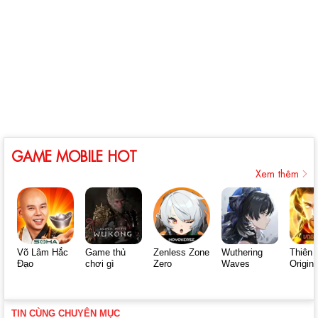
GAME MOBILE HOT
Xem thêm
Võ Lâm Hắc
Game thủ
Zenless Zone
Wuthering
Thiên 
Đạo
chơi gì
Zero
Waves
Origin
TIN CÙNG CHUYÊN MỤC