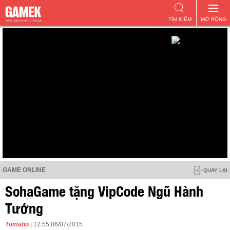
TÌM KIẾM
MỞ RỘNG
GAME ONLINE
QUAY LẠI
SohaGame tặng VipCode Ngũ Hành
Tướng
Tomaho
| 12:55 06/07/2015