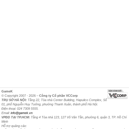
GameK
© Copyright 2007 - 2026 –
Công ty Cổ phần VCCorp
TRỤ SỞ HÀ NỘI:
Tầng 22, Tòa nhà Center Building, Hapulico Complex, Số
01, phố Nguyễn Huy Tưởng, phường Thanh Xuân, thành phố Hà Nội.
Điện thoại: 024 7309 5555.
Email:
info@gamek.vn
VPĐD TẠI TP.HCM:
Tầng 4 Tòa nhà 123, 127 Võ Văn Tần, phường 6, quận 3, TP. Hồ Chí
Minh
Hỗ trợ quảng cáo: