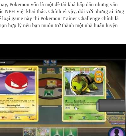
 nay, Pokemon vốn là một đề tài khá hấp dẫn nhưng vẫn
c NPH Việt khai thác. Chính vì vậy, đối với những ai từng
ể loại game này thì Pokemon Trainer Challenge chính là
chọn hợp lý nếu bạn muốn trở thành một nhà huấn luyện