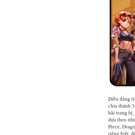
Điều đáng ti
chia thành 3
bài trang bị
dựa theo nhữ
Piece, Drago
riêng biệt, 