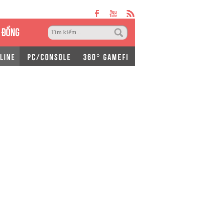
 ĐỒNG
LINE
PC/CONSOLE
360° GAMEFI