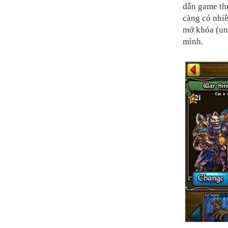
dẫn game thủ
càng có nhi
mở khóa (un
mình.