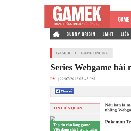
GAME 
GUNNY ORIGIN
LMHT
LIÊN
GAMEK
›
GAME ONLINE
Series Webgame bài m
PV
|
22/07/2012 05:45 PM
Nếu bạn là m
TIN LIÊN QUAN
những Webga
Pokemon Tr
Top tin vắn làng game
Việt đáng chú ý trong tuần