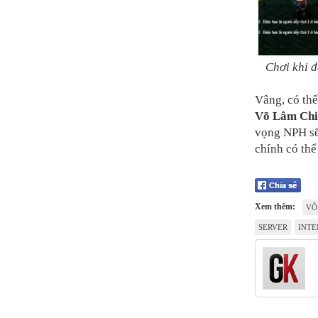
Chơi khi đ
Vâng, có th
Võ Lâm Ch
vọng NPH sẽ 
chính có th
Xem thêm:
VÕ
SERVER
INTE