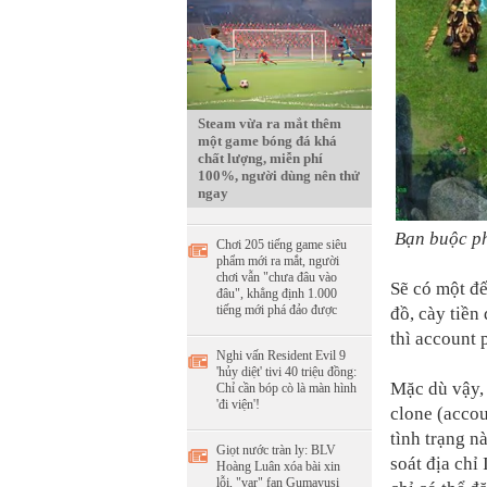
Steam vừa ra mắt thêm
một game bóng đá khá
chất lượng, miễn phí
100%, người dùng nên thử
ngay
Bạn buộc ph
Chơi 205 tiếng game siêu
phẩm mới ra mắt, người
chơi vẫn "chưa đâu vào
Sẽ có một đế
đâu", khẳng định 1.000
tiếng mới phá đảo được
đồ, cày tiền
thì account 
Nghi vấn Resident Evil 9
'hủy diệt' tivi 40 triệu đồng:
Mặc dù vậy,
Chỉ cần bóp cò là màn hình
'đi viện'!
clone (accou
tình trạng n
Giọt nước tràn ly: BLV
soát địa chỉ
Hoàng Luân xóa bài xin
lỗi, "var" fan Gumayusi