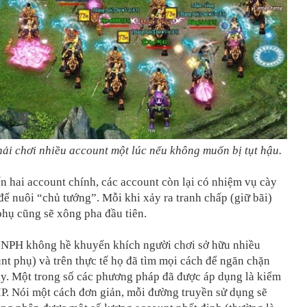
ải chơi nhiều account một lúc nếu không muốn bị tụt hậu.
n hai account chính, các account còn lại có nhiệm vụ cày
 để nuôi “chủ tướng”. Mỗi khi xảy ra tranh chấp (giữ bãi)
phụ cũng sẽ xông pha đầu tiên.
 NPH không hề khuyến khích người chơi sở hữu nhiều
nt phụ) và trên thực tế họ đã tìm mọi cách để ngăn chặn
ày. Một trong số các phương pháp đã được áp dụng là kiểm
 IP. Nói một cách đơn giản, mỗi đường truyền sử dụng sẽ