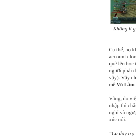
Không ít g
Cụ thể, họ 
account clon
quê lên học 
người phải 
vậy). Vậy c
mê
Võ Lâm
Vâng, do việ
nhập thì chắ
nghỉ và ngư
xúc nói:
“Cả dãy trọ