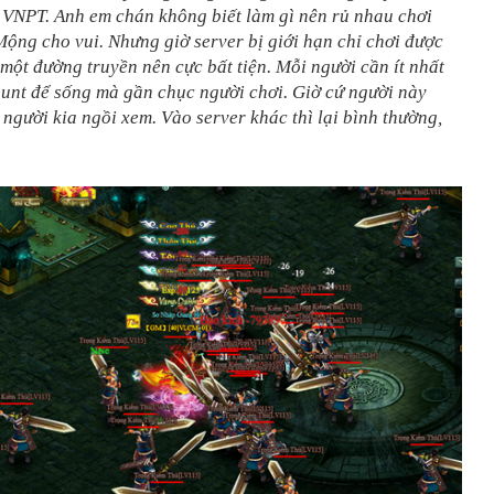
 VNPT. Anh em chán không biết làm gì nên rủ nhau chơi
ộng cho vui. Nhưng giờ server bị giới hạn chỉ chơi được
 một đường truyền nên cực bất tiện. Mỗi người cần ít nhất
ount để sống mà gần chục người chơi. Giờ cứ người này
 người kia ngồi xem. Vào server khác thì lại bình thường,