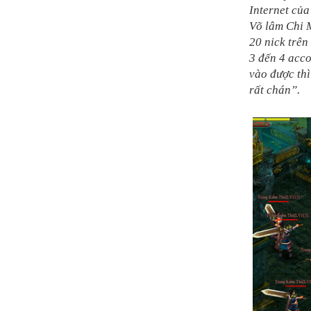
Internet của
Võ lâm Chi M
20 nick trên
3 đến 4 acc
vào được thì
rất chán”.