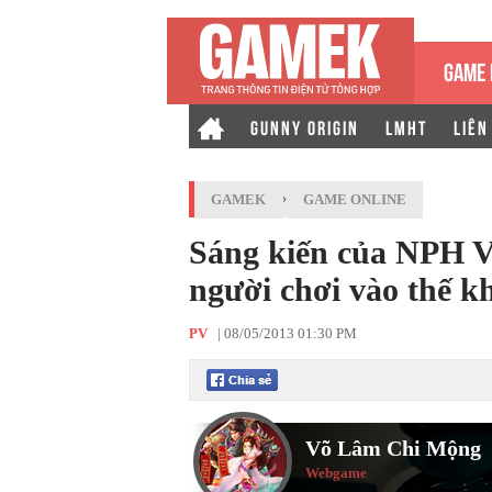
GAME 
GUNNY ORIGIN
LMHT
LIÊN
GAMEK
›
GAME ONLINE
Sáng kiến của NPH 
người chơi vào thế k
PV
|
08/05/2013 01:30 PM
Võ Lâm Chi Mộng
Webgame