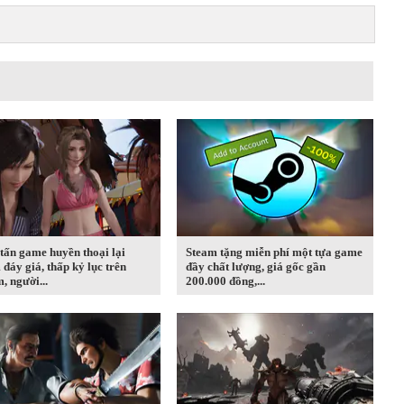
tấn game huyền thoại lại
Steam tặng miễn phí một tựa game
đáy giá, thấp kỷ lục trên
đầy chất lượng, giá gốc gần
, người...
200.000 đồng,...