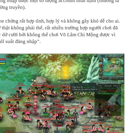
ăng nhập được một số lượng account nhất định (thường là
ường truyền).
e chừng rất hợp tình, hợp lý và không gây khó dễ cho ai.
 thật không phải thế, rất nhiều trường hợp người chơi đã
c dở cười bởi không thể chơi Võ Lâm Chi Mộng được vì
full suất đăng nhập”.