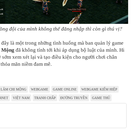
ồng đội của mình không thể đăng nhập thì còn gì thú vị?
ể đây là một trong những tình huống mà ban quản lý game
i Mộng
đã không tính tới khi áp dụng bộ luật của mình. Hi
sớm xem xét lại và tạo điều kiện cho người chơi chân
ể thỏa mãn niềm đam mê.
 LÂM CHI MỘNG
WEBGAME
GAME ONLINE
WEBGAME KIẾM HIỆP
RNET
VIỆT NAM
TRANH CHẤP
ĐƯỜNG TRUYỀN
GAME THỦ