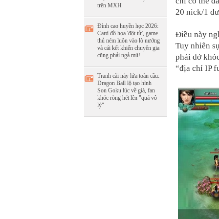
chỉ có thể đ
trên MXH
20 nick/1 đ
Đỉnh cao huyền học 2026:
Điều này ngh
Card đồ họa 'đột tử', game
thủ ném luôn vào lò nướng
Tuy nhiên sự
và cái kết khiến chuyên gia
cũng phải ngả mũ!
phải dở khó
“địa chỉ IP 
Tranh cãi nảy lửa toàn cầu:
Dragon Ball lộ tạo hình
Son Goku lúc về già, fan
khóc ròng hét lên "quá vô
lý"