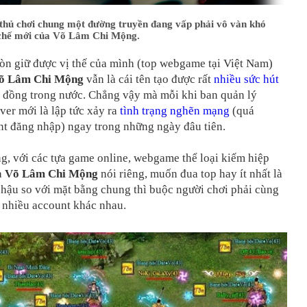
hủ chơi chung một đường truyền đang vấp phải vô vàn khó
chế mới của Võ Lâm Chi Mộng.
òn giữ được vị thế của mình (top webgame tại Việt Nam)
õ Lâm Chi Mộng
vẫn là cái tên tạo được rất
nhiều sức hút
g đồng trong nước. Chẳng vậy mà mỗi khi ban quản lý
er mới là lập tức xảy ra
tình trạng nghẽn mạng
(quá
nt đăng nhập) ngay trong những ngày đâu tiên.
, với các tựa game online, webgame thể loại kiếm hiệp
à
Võ Lâm Chi Mộng
nói riêng, muốn đua top hay ít nhất là
 hậu so với mặt bằng chung thì buộc người chơi phải cùng
 nhiều account khác nhau.