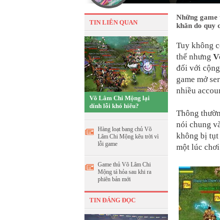
Những game t
TIN LIÊN QUAN
khăn do quy 
Tuy không c
thế nhưng
V
đối với cộn
game mở serv
nhiều accou
Võ Lâm Chi Mộng lại
dính lỗi khó hiểu?
Thông thường
nói chung v
Hàng loạt bang chủ Võ
không bị tụt
Lâm Chi Mộng kêu trời vì
lỗi game
một lúc chơi
Game thủ Võ Lâm Chi
Mộng tá hỏa sau khi ra
phiên bản mới
TIN ĐÁNG ĐỌC