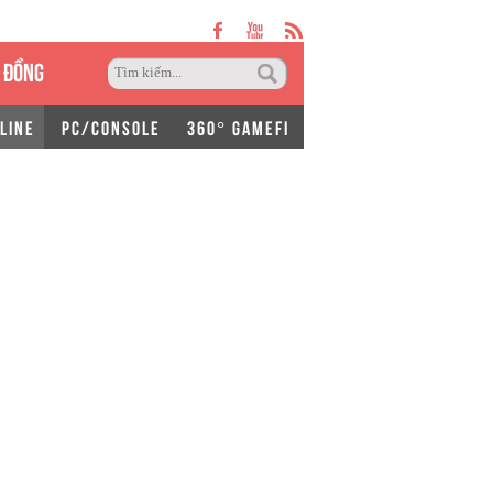
 ĐỒNG
LINE
PC/CONSOLE
360° GAMEFI