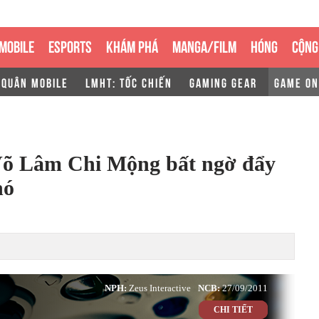
MOBILE
ESPORTS
KHÁM PHÁ
MANGA/FILM
HÓNG
CỘNG
 QUÂN MOBILE
LMHT: TỐC CHIẾN
GAMING GEAR
GAME ON
Võ Lâm Chi Mộng bất ngờ đẩy
hó
NPH:
Zeus Interactive
NCB:
27/09/2011
CHI TIẾT