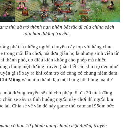
ame thủ đã trở thành nạn nhân bất tắc dĩ của chính sách
giới hạn đường truyền.
không phải là những người chuyên cày top với hàng chục
e trong mỗi lần chơi, mà đơn giản họ là những sinh viên từ
tại thành phố, do điều kiện không cho phép mà nhiều
dùng chung một đường truyền (hầu hết các khu trọ đều như
huyện gì sẽ xảy ra khi xóm trọ đó cùng có chung niềm đam
 Chi Mộng
và muốn thành lập một bang hội hùng mạnh?
c một đường truyền sẽ chỉ cho phép tối đa 20 nick đăng
c chắn sẽ xảy ra tình huống người này chơi thì người kia
ợc lại. Chia sẻ về vấn đề này game thủ catman195dm bức
 mình có hơn 10 phòng dùng chung một đường truyền