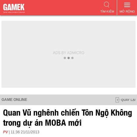
TÌM KIẾM
MỞ RỘNG
GAME ONLINE
QUAY LẠI
Quan Vũ nghênh chiến Tôn Ngộ Không
trong dự án MOBA mới
PV
| 11:36 21/11/2013