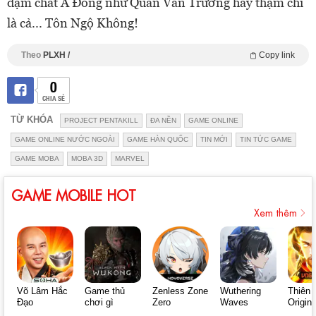
đậm chất Á Đông như Quan Vân Trường hay thậm chí
là cả... Tôn Ngộ Không!
Theo
PLXH /
Copy link
0
CHIA SẺ
TỪ KHÓA
PROJECT PENTAKILL
ĐA NỀN
GAME ONLINE
GAME ONLINE NƯỚC NGOÀI
GAME HÀN QUỐC
TIN MỚI
TIN TỨC GAME
GAME MOBA
MOBA 3D
MARVEL
GAME MOBILE HOT
Xem thêm
Võ Lâm Hắc
Game thủ
Zenless Zone
Wuthering
Thiên 
Đạo
chơi gì
Zero
Waves
Origin