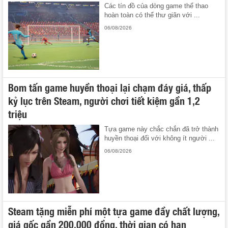
Các tín đồ của dòng game thể thao
hoàn toàn có thể thư giãn với ...
06/08/2026
Bom tấn game huyền thoại lại chạm đáy giá, thấp
kỷ lục trên Steam, người chơi tiết kiệm gần 1,2
triệu
Tựa game này chắc chắn đã trở thành
huyền thoại đối với không ít người ...
06/08/2026
Steam tặng miễn phí một tựa game đầy chất lượng,
giá gốc gần 200.000 đồng, thời gian có hạn