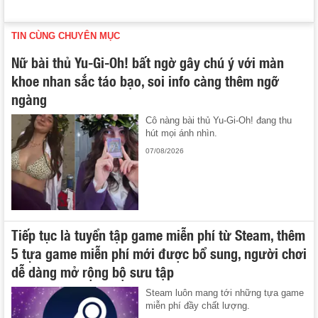
TIN CÙNG CHUYÊN MỤC
Nữ bài thủ Yu-Gi-Oh! bất ngờ gây chú ý với màn
khoe nhan sắc táo bạo, soi info càng thêm ngỡ
ngàng
Cô nàng bài thủ Yu-Gi-Oh! đang thu
hút mọi ánh nhìn.
07/08/2026
Tiếp tục là tuyển tập game miễn phí từ Steam, thêm
5 tựa game miễn phí mới được bổ sung, người chơi
dễ dàng mở rộng bộ sưu tập
Steam luôn mang tới những tựa game
miễn phí đầy chất lượng.