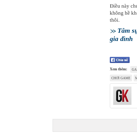
Điều này ch
không hề khó
thôi.
Tâm sự
gia đình
Xem thêm:
GA
CHƠI GAME