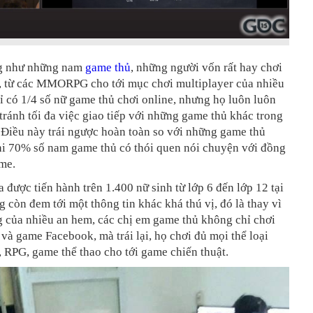
g như những nam
game thủ
, những người vốn rất hay chơi
, từ các MMORPG cho tới mục chơi multiplayer của nhiều
ỉ có 1/4 số nữ game thủ chơi online, nhưng họ luôn luôn
 tránh tối đa việc giao tiếp với những game thủ khác trong
 Điều này trái ngược hoàn toàn so với những game thủ
khi 70% số nam game thủ có thói quen nói chuyện với đồng
me.
a được tiến hành trên 1.400 nữ sinh từ lớp 6 đến lớp 12 tại
 còn đem tới một thông tin khác khá thú vị, đó là thay vì
g của nhiều an hem, các chị em game thủ không chỉ chơi
và game Facebook, mà trái lại, họ chơi đủ mọi thể loại
 RPG, game thể thao cho tới game chiến thuật.