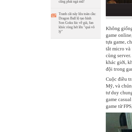
cũng phải ngả mũ!
Tranh cãi nảy lửa toàn cầu:
Dragon Ball lộ tạo hình
Son Goku lúc về già, fan
khóc ròng hét lên "quá vô
Không giốn
lý"
game online
tựa game, ch
tắt micro và
cùng server.
khác giới, 
đội trong ga
Cuộc điều tr
Mỹ, và chúng
tư duy chun
game casual 
game từ FPS,