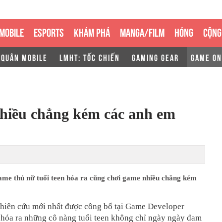
MOBILE
ESPORTS
KHÁM PHÁ
MANGA/FILM
HÓNG
CỘNG
 QUÂN MOBILE
LMHT: TỐC CHIẾN
GAMING GEAR
GAME ON
nhiều chẳng kém các anh em
ame thủ nữ tuổi teen hóa ra cũng chơi game nhiều chẳng kém
hiên cứu mới nhất được công bố tại Game Developer
 hóa ra những cô nàng tuổi teen không chỉ ngày ngày đam