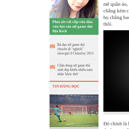
mê quần áo,
chẳng kém c
họ chẳng bao
Phát sốt với clip vừa đàn
thôi.
vừa hát của nữ game thủ
Đột Kích
Bá đạo nữ game thủ
chuyên đi "nghịch"
showgirl ở ChinaJoy 2015
Chân dung nữ game thủ
xinh đẹp khiến nhiều nam
nhân 'khóc thét'
TIN ĐÁNG ĐỌC
Đó chính là 