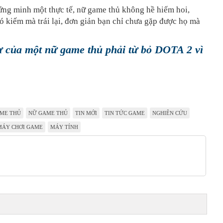
ứng minh một thực tế, nữ game thủ không hề hiếm hoi,
 kiếm mà trái lại, đơn giản bạn chỉ chưa gặp được họ mà
 của một nữ game thủ phải từ bỏ DOTA 2 vì
ME THỦ
NỮ GAME THỦ
TIN MỚI
TIN TỨC GAME
NGHIÊN CỨU
MÁY CHƠI GAME
MÁY TÍNH