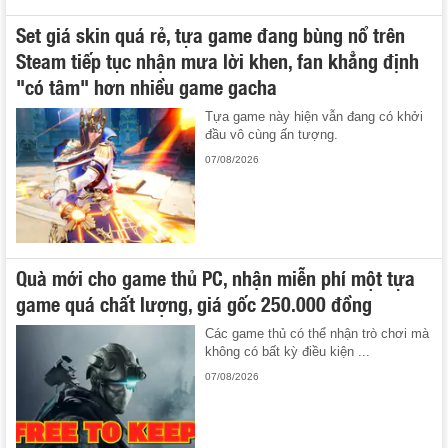
Set giá skin quá rẻ, tựa game đang bùng nổ trên
Steam tiếp tục nhận mưa lời khen, fan khẳng định
"có tâm" hơn nhiều game gacha
Tựa game này hiện vẫn đang có khởi
đầu vô cùng ấn tượng.
07/08/2026
Quà mới cho game thủ PC, nhận miễn phí một tựa
game quá chất lượng, giá gốc 250.000 đồng
Các game thủ có thể nhận trò chơi mà
không có bất kỳ điều kiện ...
07/08/2026