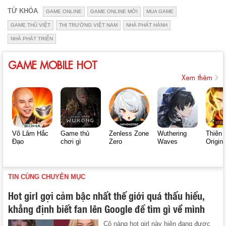
TỪ KHÓA
GAME ONLINE
GAME ONLINE MỚI
MUA GAME
GAME THỦ VIỆT
THỊ TRƯỜNG VIỆT NAM
NHÀ PHÁT HÀNH
NHÀ PHÁT TRIỂN
GAME MOBILE HOT
Xem thêm
Võ Lâm Hắc
Game thủ
Zenless Zone
Wuthering
Thiên 
Đạo
chơi gì
Zero
Waves
Origin
TIN CÙNG CHUYÊN MỤC
Hot girl gợi cảm bậc nhất thế giới quá thấu hiểu,
khẳng định biết fan lên Google để tìm gì về mình
Cô nàng hot girl này hiện đang được