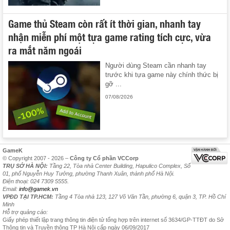
Game thủ Steam còn rất ít thời gian, nhanh tay
nhận miễn phí một tựa game rating tích cực, vừa
ra mắt năm ngoái
Người dùng Steam cần nhanh tay
trước khi tựa game này chính thức bị
gỡ ...
07/08/2026
GameK
© Copyright 2007 - 2026 –
Công ty Cổ phần VCCorp
TRỤ SỞ HÀ NỘI:
Tầng 22, Tòa nhà Center Building, Hapulico Complex, Số
01, phố Nguyễn Huy Tưởng, phường Thanh Xuân, thành phố Hà Nội.
Điện thoại: 024 7309 5555.
Email:
info@gamek.vn
VPĐD TẠI TP.HCM:
Tầng 4 Tòa nhà 123, 127 Võ Văn Tần, phường 6, quận 3, TP. Hồ Chí
Minh
Hỗ trợ quảng cáo:
Giấy phép thiết lập trang thông tin điện tử tổng hợp trên internet số 3634/GP-TTĐT do Sở
Thông tin và Truyền thông TP Hà Nội cấp ngày 06/09/2017