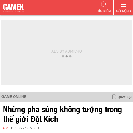
TÌM KIẾM
MỞ RỘNG
GAME ONLINE
QUAY LẠI
Những pha súng không tưởng trong
thế giới Đột Kích
PV
| 13:30 22/03/2013