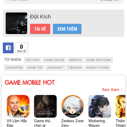
Đột Kích
TẢI VỀ
XEM THÊM
0
CHIA SẺ
TỪ KHÓA
ĐỘT KÍCH
GAME ONLINE
MMOFPS
GAME BẮN SÚNG
CROSSFIRE
GAME THỦ
HEADSHOT
VIÊN ĐẠN
KHÔNG TƯỞNG
GAME MOBILE HOT
Xem thêm
Võ Lâm Hắc
Game thủ
Zenless Zone
Wuthering
Thiên 
Đạo
chơi gì
Zero
Waves
Origin