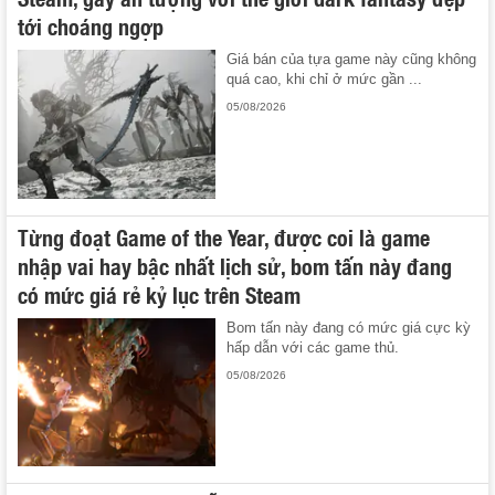
tới choáng ngợp
Giá bán của tựa game này cũng không
quá cao, khi chỉ ở mức gần ...
05/08/2026
Từng đoạt Game of the Year, được coi là game
nhập vai hay bậc nhất lịch sử, bom tấn này đang
có mức giá rẻ kỷ lục trên Steam
Bom tấn này đang có mức giá cực kỳ
hấp dẫn với các game thủ.
05/08/2026