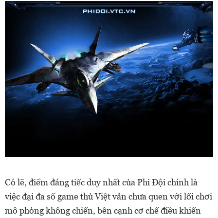
Có lẽ, điểm đáng tiếc duy nhất của Phi Đội chính là
việc đại đa số game thủ Việt vẫn chưa quen với lối chơi
mô phỏng không chiến, bên cạnh cơ chế điều khiển