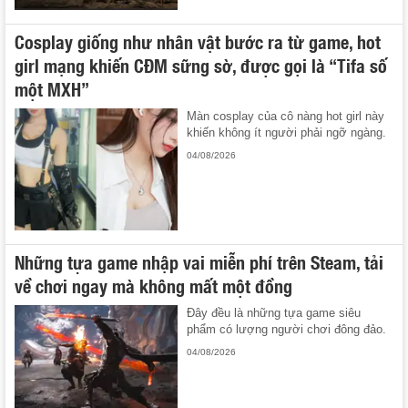
Cosplay giống như nhân vật bước ra từ game, hot
girl mạng khiến CĐM sững sờ, được gọi là “Tifa số
một MXH”
Màn cosplay của cô nàng hot girl này
khiến không ít người phải ngỡ ngàng.
04/08/2026
Những tựa game nhập vai miễn phí trên Steam, tải
về chơi ngay mà không mất một đồng
Đây đều là những tựa game siêu
phẩm có lượng người chơi đông đảo.
04/08/2026