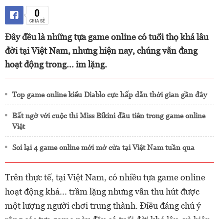
0
CHIA SẺ
Đây đều là những tựa game online có tuổi thọ khá lâu
đời tại Việt Nam, nhưng hiện nay, chúng vẫn đang
hoạt động trong... im lặng.
Top game online kiểu Diablo cực hấp dẫn thời gian gần đây
Bất ngờ với cuộc thi Miss Bikini đầu tiên trong game online
Việt
Soi lại 4 game online mới mở cửa tại Việt Nam tuần qua
Trên thực tế, tại Việt Nam, có nhiều tựa game online
hoạt động khá... trầm lặng nhưng vẫn thu hút được
một lượng người chơi trung thành. Điều đáng chú ý