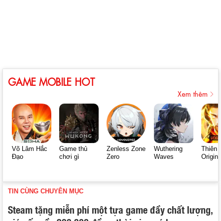
GAME MOBILE HOT
Xem thêm
Võ Lâm Hắc
Game thủ
Zenless Zone
Wuthering
Thiên 
Đạo
chơi gì
Zero
Waves
Origin
TIN CÙNG CHUYÊN MỤC
Steam tặng miễn phí một tựa game đầy chất lượng,