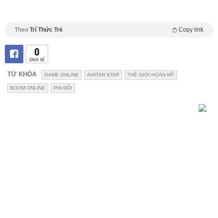
Theo
Trí Thức Trẻ
Copy link
0
CHIA SẺ
TỪ KHÓA
GAME ONLINE
AVATAR STAR
THẾ GIỚI HOÀN MỸ
BOOM ONLINE
PHI ĐỘI