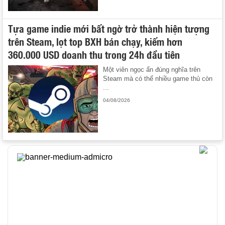
Tựa game indie mới bất ngờ trở thành hiện tượng
trên Steam, lọt top BXH bán chạy, kiếm hơn
360.000 USD doanh thu trong 24h đầu tiên
Một viên ngọc ẩn đúng nghĩa trên
Steam mà có thể nhiều game thủ còn
...
04/08/2026