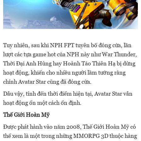
Tuy nhiên, sau khi NPH FPT tuyên bố đóng cửa, lần
lượt các tựa game hot của NPH này như War Thunder,
Thời Đại Anh Hùng hay Hoành Tảo Thiên Hạ bị dừng
hoạt động, khiến cho nhiều người lầm tưởng rằng
chính Avatar Star cũng đã đóng cửa.
Dẫu vậy, tính đến thời điểm hiện tại, Avatar Star vẫn
hoạt động ổn một cách ổn định.
Thế Giới Hoàn Mỹ
Được phát hành vào năm 2008, Thế Giới Hoàn Mỹ có
thể xem là một trong những MMORPG 3D thuộc hàng