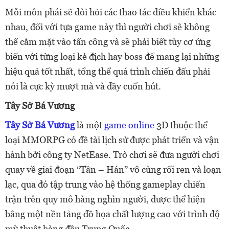
Mỗi môn phái sẽ đòi hỏi các thao tác điều khiển khác
nhau, đối với tựa game này thì người chơi sẽ không
thể cắm mặt vào tấn công và sẽ phải biết tùy cơ ứng
biến với từng loại kẻ địch hay boss để mang lại những
hiệu quả tốt nhất, tổng thể quá trình chiến đấu phải
nói là cực kỳ mượt mà và đầy cuốn hút.
Tây Sở Bá Vương
Tây Sở Bá Vương
là một
game online
3D thuộc thể
loại MMORPG có đề tài lịch sử được phát triển và vận
hành bởi công ty NetEase. Trò chơi sẽ đưa người chơi
quay về giai đoạn “Tần – Hán” vô cùng rối ren và loạn
lạc, qua đó tập trung vào hệ thống gameplay chiến
trận trên quy mô hàng nghìn người, được thể hiện
bằng một nền tảng đồ họa chất lượng cao với trình độ
mỹ thuật hàng đầu Trung Quốc.