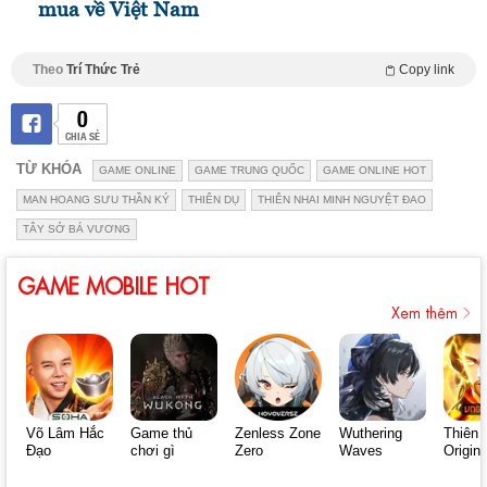
mua về Việt Nam
Theo
Trí Thức Trẻ
Copy link
0
CHIA SẺ
TỪ KHÓA
GAME ONLINE
GAME TRUNG QUỐC
GAME ONLINE HOT
MAN HOANG SƯU THẦN KÝ
THIÊN DỤ
THIÊN NHAI MINH NGUYỆT ĐAO
TÂY SỞ BÁ VƯƠNG
GAME MOBILE HOT
Xem thêm
Võ Lâm Hắc
Game thủ
Zenless Zone
Wuthering
Thiên 
Đạo
chơi gì
Zero
Waves
Origin