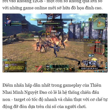
rơi vào khoảng 12GB - một con số không quá lớn so
với những game online mới sở hữu đồ họa đỉnh cao.
Điểm nhấn hấp dẫn nhất trong gameplay của Thiên
Nhai Minh Nguyệt Đao có lẽ là hệ thống chiến đấu
non - target có tốc độ nhanh và chân thực với cơ chế tự
động đỡ đòn dựa trên chỉ số của người chơi.