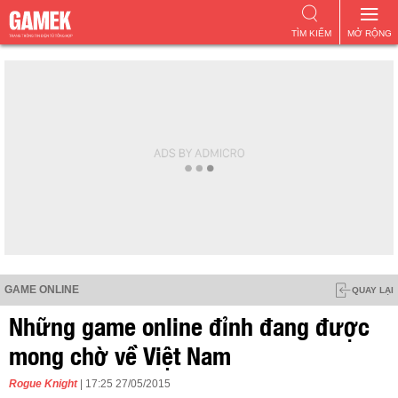
TÌM KIẾM
MỞ RỘNG
GAME ONLINE
QUAY LẠI
Những game online đỉnh đang được
mong chờ về Việt Nam
Rogue Knight
| 17:25 27/05/2015