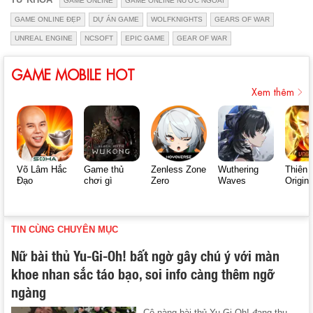
GAME ONLINE
GAME ONLINE NƯỚC NGOÀI
GAME ONLINE ĐẸP
DỰ ÁN GAME
WOLFKNIGHTS
GEARS OF WAR
UNREAL ENGINE
NCSOFT
EPIC GAME
GEAR OF WAR
GAME MOBILE HOT
Xem thêm
Võ Lâm Hắc
Game thủ
Zenless Zone
Wuthering
Thiên 
Đạo
chơi gì
Zero
Waves
Origin
TIN CÙNG CHUYÊN MỤC
Nữ bài thủ Yu-Gi-Oh! bất ngờ gây chú ý với màn
khoe nhan sắc táo bạo, soi info càng thêm ngỡ
ngàng
Cô nàng bài thủ Yu-Gi-Oh! đang thu