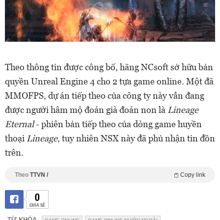
Theo thông tin được công bố, hãng NCsoft sở hữu bản
quyền Unreal Engine 4 cho 2 tựa game online. Một đã
MMOFPS, dự án tiếp theo của công ty này vẫn đang
được người hâm mộ đoán già đoán non là
Lineage
Eternal
- phiên bản tiếp theo của dòng game huyền
thoại
Lineage
, tuy nhiên NSX này đã phủ nhận tin đồn
trên.
Theo
TTVN /
Copy link
0
CHIA SẺ
TỪ KHÓA