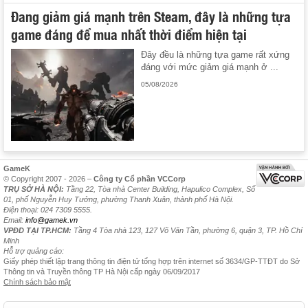
Đang giảm giá mạnh trên Steam, đây là những tựa
game đáng để mua nhất thời điểm hiện tại
Đây đều là những tựa game rất xứng
đáng với mức giảm giá mạnh ở ...
05/08/2026
GameK
© Copyright 2007 - 2026 –
Công ty Cổ phần VCCorp
TRỤ SỞ HÀ NỘI:
Tầng 22, Tòa nhà Center Building, Hapulico Complex, Số
01, phố Nguyễn Huy Tưởng, phường Thanh Xuân, thành phố Hà Nội.
Điện thoại: 024 7309 5555.
Email:
info@gamek.vn
VPĐD TẠI TP.HCM:
Tầng 4 Tòa nhà 123, 127 Võ Văn Tần, phường 6, quận 3, TP. Hồ Chí
Minh
Hỗ trợ quảng cáo:
Giấy phép thiết lập trang thông tin điện tử tổng hợp trên internet số 3634/GP-TTĐT do Sở
Thông tin và Truyền thông TP Hà Nội cấp ngày 06/09/2017
Chính sách bảo mật