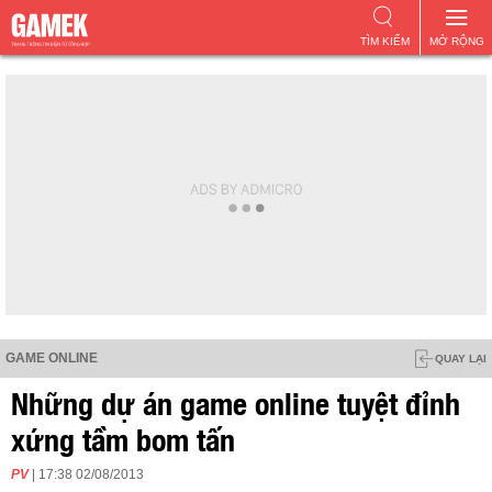
TÌM KIẾM
MỞ RỘNG
GAME ONLINE
QUAY LẠI
Những dự án game online tuyệt đỉnh
xứng tầm bom tấn
PV
| 17:38 02/08/2013