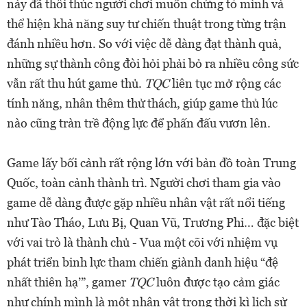
này đã thôi thúc người chơi muốn chứng tỏ mình và
thể hiện khả năng suy tư chiến thuật trong từng trận
đánh nhiều hơn. So với việc dễ dàng đạt thành quả,
những sự thành công đòi hỏi phải bỏ ra nhiều công sức
vẫn rất thu hút game thủ.
TQC
liên tục mở rộng các
tính năng, nhân thêm thử thách, giúp game thủ lúc
nào cũng tràn trề động lực để phấn đấu vươn lên.
Game lấy bối cảnh rất rộng lớn với bản đồ toàn Trung
Quốc, toàn cảnh thành trì. Người chơi tham gia vào
game dễ dàng được gặp nhiều nhân vật rất nổi tiếng
như Tào Tháo, Lưu Bị, Quan Vũ, Trương Phi… đặc biệt
với vai trò là thành chủ - Vua một cõi với nhiệm vụ
phát triển binh lực tham chiến giành danh hiệu “đệ
nhất thiên hạ’”, gamer
TQC
luôn được tạo cảm giác
như chính mình là một nhân vật trong thời kì lịch sử