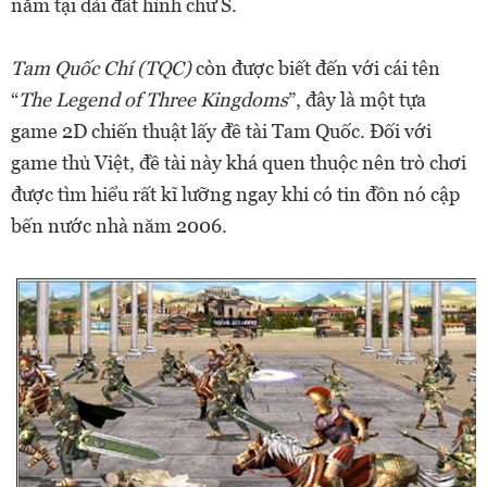
năm tại dải đất hình chữ S.
Tam Quốc Chí
(TQC)
còn được biết đến với cái tên
“
The
Legend of Three Kingdoms
”, đây là một tựa
game 2D chiến thuật lấy đề tài Tam Quốc. Đối với
game thủ Việt, đề tài này khá quen thuộc nên trò chơi
được tìm hiểu rất kĩ lưỡng ngay khi có tin đồn nó cập
bến nước nhà năm 2006.