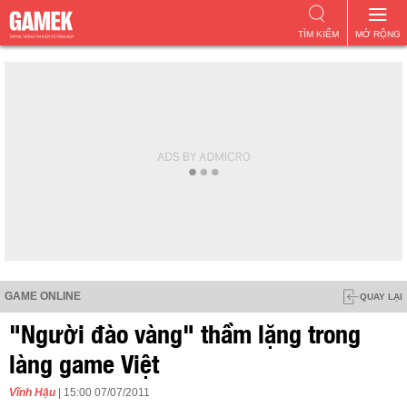
TÌM KIẾM
MỞ RỘNG
GAME ONLINE
QUAY LẠI
"Người đào vàng" thầm lặng trong
làng game Việt
Vĩnh Hậu
| 15:00 07/07/2011