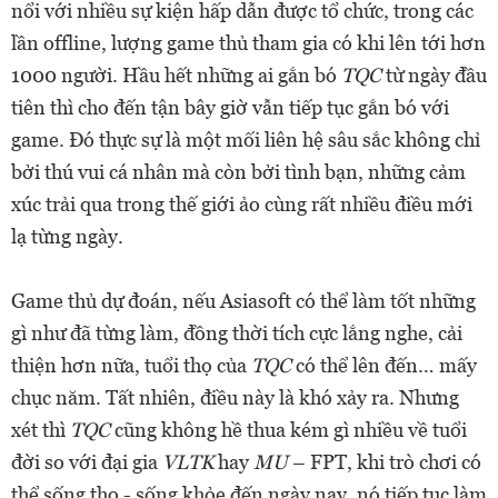
nổi với nhiều sự kiện hấp dẫn được tổ chức, trong các
lần offline, lượng game thủ tham gia có khi lên tới hơn
1000 người. Hầu hết những ai gắn bó
TQC
từ ngày đầu
tiên thì cho đến tận bây giờ vẫn tiếp tục gắn bó với
game. Đó thực sự là một mối liên hệ sâu sắc không chỉ
bởi thú vui cá nhân mà còn bởi tình bạn, những cảm
xúc trải qua trong thế giới ảo cùng rất nhiều điều mới
lạ từng ngày.
Game thủ dự đoán, nếu Asiasoft có thể làm tốt những
gì như đã từng làm, đồng thời tích cực lắng nghe, cải
thiện hơn nữa, tuổi thọ của
TQC
có thể lên đến… mấy
chục năm. Tất nhiên, điều này là khó xảy ra. Nhưng
xét thì
TQC
cũng không hề thua kém gì nhiều về tuổi
đời so với đại gia
VLTK
hay
MU
– FPT, khi trò chơi có
thể sống thọ - sống khỏe đến ngày nay, nó tiếp tục làm