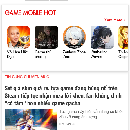
GAME MOBILE HOT
Xem thêm
Võ Lâm Hắc
Game thủ
Zenless Zone
Wuthering
Thiên 
Đạo
chơi gì
Zero
Waves
Origin
TIN CÙNG CHUYÊN MỤC
Set giá skin quá rẻ, tựa game đang bùng nổ trên
Steam tiếp tục nhận mưa lời khen, fan khẳng định
"có tâm" hơn nhiều game gacha
Tựa game này hiện vẫn đang có khởi
đầu vô cùng ấn tượng.
07/08/2026