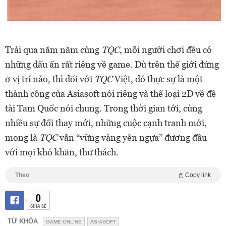
Trải qua năm năm cùng
TQC
, mỗi người chơi đều có
những dấu ấn rất riêng về game. Dù trên thế giới đứng
ở vị trí nào, thì đối với
TQC
Việt, đó thực sự là một
thành công của Asiasoft nói riêng và thể loại 2D về đề
tài Tam Quốc nói chung. Trong thời gian tới, cùng
nhiều sự đổi thay mới, những cuộc cạnh tranh mới,
mong là
TQC
vẫn “vững vàng yên ngựa” đương đầu
với mọi khó khăn, thử thách.
Theo
Copy link
0
CHIA SẺ
TỪ KHÓA
GAME ONLINE
ASIASOFT