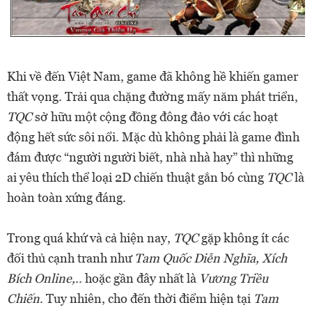
Khi về đến Việt Nam, game đã không hề khiến gamer
thất vọng. Trải qua chặng đường mấy năm phát triển,
TQC
sở hữu một cộng đồng đông đảo với các hoạt
động hết sức sôi nổi. Mặc dù không phải là game đình
đám được “người người biết, nhà nhà hay” thì những
ai yêu thích thể loại 2D chiến thuật gắn bó cùng
TQC
là
hoàn toàn xứng đáng.
Trong quá khứ và cả hiện nay,
TQC
gặp không ít các
đối thủ cạnh tranh như
Tam Quốc Diễn Nghĩa, Xích
Bích Online,
.. hoặc gần đây nhất là
Vương Triều
Chiến
. Tuy nhiên, cho đến thời điểm hiện tại
Tam