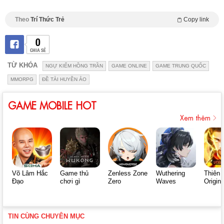
Theo
Trí Thức Trẻ
Copy link
0
CHIA SẺ
TỪ KHÓA
NGỰ KIẾM HỒNG TRẦN
GAME ONLINE
GAME TRUNG QUỐC
MMORPG
ĐỀ TÀI HUYỀN ẢO
GAME MOBILE HOT
Xem thêm
Võ Lâm Hắc
Game thủ
Zenless Zone
Wuthering
Thiên 
Đạo
chơi gì
Zero
Waves
Origin
TIN CÙNG CHUYÊN MỤC