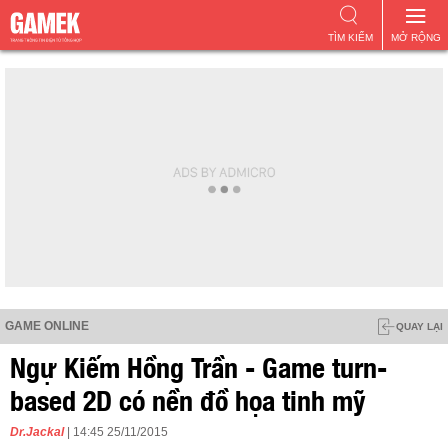
TÌM KIẾM
MỞ RỘNG
GAME ONLINE
QUAY LẠI
Ngự Kiếm Hồng Trần - Game turn-
based 2D có nền đồ họa tinh mỹ
Dr.Jackal
| 14:45 25/11/2015