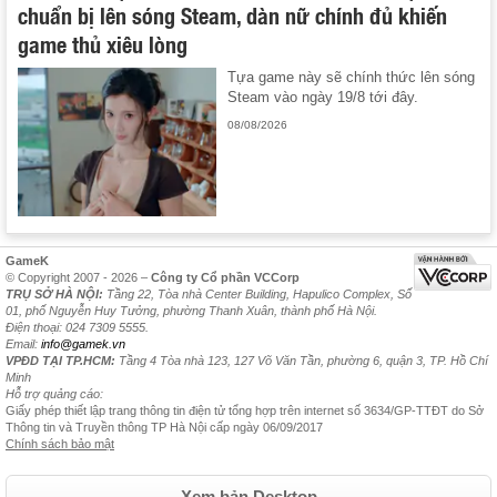
chuẩn bị lên sóng Steam, dàn nữ chính đủ khiến
game thủ xiêu lòng
Tựa game này sẽ chính thức lên sóng
Steam vào ngày 19/8 tới đây.
08/08/2026
GameK
© Copyright 2007 - 2026 –
Công ty Cổ phần VCCorp
TRỤ SỞ HÀ NỘI:
Tầng 22, Tòa nhà Center Building, Hapulico Complex, Số
01, phố Nguyễn Huy Tưởng, phường Thanh Xuân, thành phố Hà Nội.
Điện thoại: 024 7309 5555.
Email:
info@gamek.vn
VPĐD TẠI TP.HCM:
Tầng 4 Tòa nhà 123, 127 Võ Văn Tần, phường 6, quận 3, TP. Hồ Chí
Minh
Hỗ trợ quảng cáo:
Giấy phép thiết lập trang thông tin điện tử tổng hợp trên internet số 3634/GP-TTĐT do Sở
Thông tin và Truyền thông TP Hà Nội cấp ngày 06/09/2017
Chính sách bảo mật
Xem bản Desktop