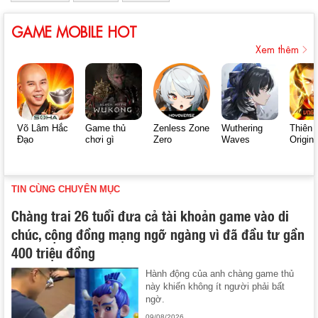
GAME MOBILE HOT
Xem thêm
Võ Lâm Hắc
Game thủ
Zenless Zone
Wuthering
Thiên 
Đạo
chơi gì
Zero
Waves
Origin
TIN CÙNG CHUYÊN MỤC
Chàng trai 26 tuổi đưa cả tài khoản game vào di
chúc, cộng đồng mạng ngỡ ngàng vì đã đầu tư gần
400 triệu đồng
Hành động của anh chàng game thủ
này khiến không ít người phải bất
ngờ.
09/08/2026