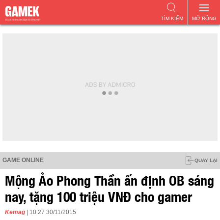
TÌM KIẾM
MỞ RỘNG
GAME ONLINE
QUAY LẠI
Mộng Ảo Phong Thần ấn định OB sáng
nay, tặng 100 triệu VNĐ cho gamer
Kemag
| 10:27 30/11/2015