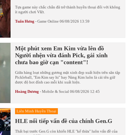
Tựa game này chắc chắn đã trở thành huyền thoại đối với không
ít người chơi VIệt.
Tuấn Hưng
-
Game Online
06/08/2026 13:59
Một phút xem Em Kim vừa lên đồ
Người nhện vừa đánh Pick, gái xinh
chưa bao giờ cạn "content"!
Giữa hàng loạt những gương mặt xinh đẹp xuất hiện trên sân tập
Pickleball, "Em Kim say hi" hay Nàng Kim luôn là cái tên giữ
được độ hot đỉnh cao mỗi khi xuất hiện.
Hoàng Dương
-
Mobile & Social
06/08/2026 12:45
Liên Minh Huyền Thoại
HLE nối tiếp vấn đề của chính Gen.G
Thất bại trước Gen.G còn khiến HLE "kế thừa" luôn vấn đề của