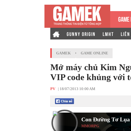
GAME 
GUNNY ORIGIN
LMHT
LIÊN
GAMEK
›
GAME ONLINE
Mở máy chủ Kim Ngư
VIP code khủng với tổ
PV
|
18/07/2013 10:00 AM
Con Đường Tơ Lụa
MMORPG