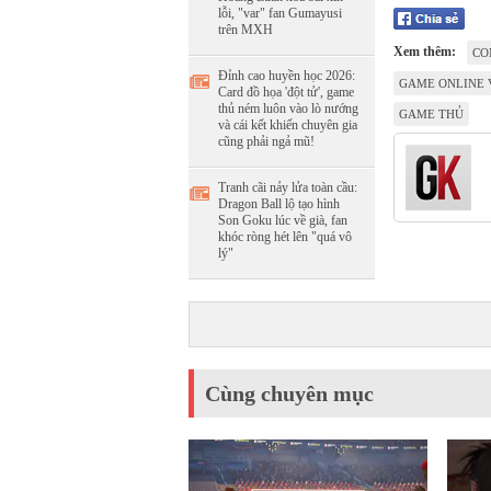
lỗi, "var" fan Gumayusi
trên MXH
Xem thêm:
CO
Đỉnh cao huyền học 2026:
GAME ONLINE 
Card đồ họa 'đột tử', game
thủ ném luôn vào lò nướng
GAME THỦ
và cái kết khiến chuyên gia
cũng phải ngả mũ!
Tranh cãi nảy lửa toàn cầu:
Dragon Ball lộ tạo hình
Son Goku lúc về già, fan
khóc ròng hét lên "quá vô
lý"
Cùng chuyên mục