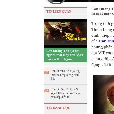
Con Đường Tơ
TIN LIÊN QUAN
ra mắt máy c
Trong thời g
Thiên Long đ
định. Tiếp n
của
Con Đư
những phần q
Con Đường Tơ Lụa bất
đợt VIP code
ngờ ra mắt máy chủ ASIA
chúng tôi, c
thứ 2 – Kim Ngưu
động của tra
Con Đường Tơ Lụa Big
Offline tưng bừng Nam –
Bắc
Con Đường Tơ Lụa: Sự
kiện Offline “nóng” nhất
năm sắp diễn ra
TIN ĐÁNG ĐỌC