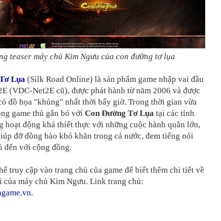
ng teaser máy chủ Kim Ngưu của con đường tơ lụa
Tơ Lụa
(Silk Road Online) là sản phẩm game nhập vai đầu
t2E (VDC-Net2E cũ), được phát hành từ năm 2006 và được
có đồ họa "khủng" nhất thời bấy giờ. Trong thời gian vừa
ồng game thủ gắn bó với
Con Đường Tơ Lụa
tại các tỉnh
 hoạt động khá thiết thực với những cuộc hành quân lớn,
 giúp đỡ đồng bào khó khăn trong cả nước, đem tiếng nói
ủ đến với cộng đồng.
hể truy cập vào trang chủ của game để biết thêm chi tiết về
i của máy chủ Kim Ngưu. Link trang chủ:
ongame.vn
.