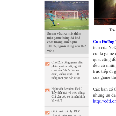
Tra
Steam vừa ra mắt thêm
một game bóng đá khá
Con Đường 
chất lượng, miễn phí
100%, người dùng nên thử
tiên của Ne
ngay
coi là game 
qua, cộng đ
Chơi 205 tiếng game siêu
đều có những
phẩm mới ra mắt, người
chơi vẫn "chưa đâu vào
trực tiếp đi
đâu", khẳng định 1.000
của game th
tiếng mới phá đảo được
Các bạn có t
Nghi vấn Resident Evil 9
'hủy diệt' tivi 40 triệu đồng:
những ưu đã
Chỉ cần bóp cò là màn hình
'đi viện'!
http://cdtl.
Giọt nước tràn ly: BLV
Hoàng Luân xóa bài xin