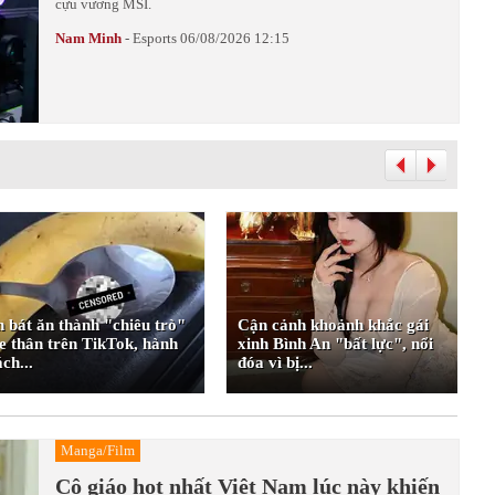
cựu vương MSI.
Nam Minh
-
Esports
06/08/2026 12:15
n bát ăn thành "chiêu trò"
Cận cảnh khoảnh khắc gái
e thân trên TikTok, hành
xinh Bình An "bất lực", nổi
ách...
đóa vì bị...
Manga/Film
Cô giáo hot nhất Việt Nam lúc này khiến