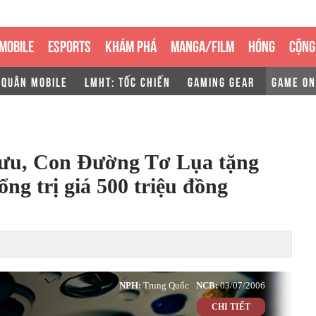
MOBILE
ESPORTS
KHÁM PHÁ
MANGA/FILM
HÓNG
CỘNG
 QUÂN MOBILE
LMHT: TỐC CHIẾN
GAMING GEAR
GAME ON
u, Con Đường Tơ Lụa tặng
ng trị giá 500 triệu đồng
NPH:
Trung Quốc
NCB:
03/07/2006
CHI TIẾT