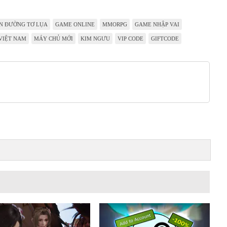
N ĐƯỜNG TƠ LỤA
GAME ONLINE
MMORPG
GAME NHẬP VAI
VIỆT NAM
MÁY CHỦ MỚI
KIM NGƯU
VIP CODE
GIFTCODE