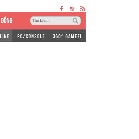
 ĐỒNG
LINE
PC/CONSOLE
360° GAMEFI