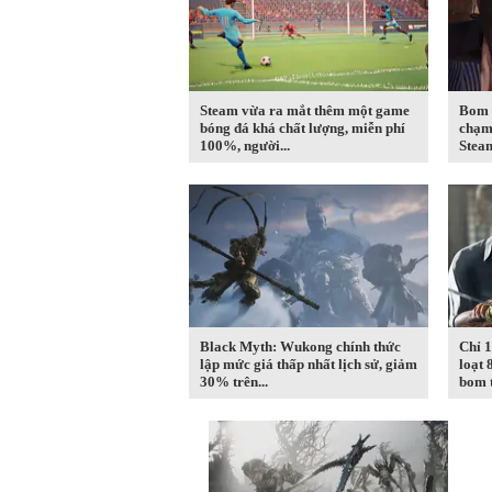
Steam vừa ra mắt thêm một game
Bom 
bóng đá khá chất lượng, miễn phí
chạm 
100%, người...
Steam
Black Myth: Wukong chính thức
Chỉ 1
lập mức giá thấp nhất lịch sử, giảm
loạt 
30% trên...
bom t