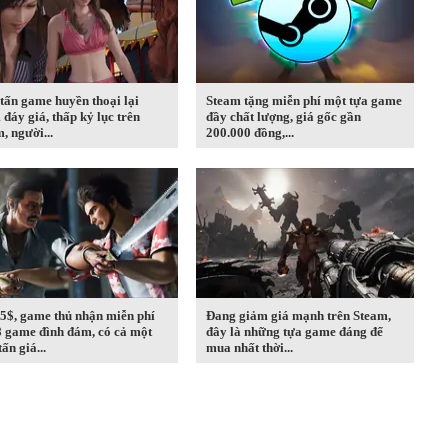
tấn game huyền thoại lại
Steam tặng miễn phí một tựa game
đáy giá, thấp kỷ lục trên
đầy chất lượng, giá gốc gần
, người...
200.000 đồng,...
5$, game thủ nhận miễn phí
Đang giảm giá mạnh trên Steam,
8 game đình đám, có cả một
đây là những tựa game đáng để
ấn giá...
mua nhất thời...