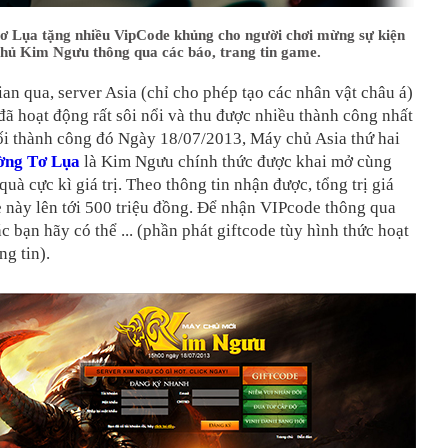
 Lụa tặng nhiều VipCode khủng cho người chơi mừng sự kiện
hủ Kim Ngưu thông qua các báo, trang tin game.
ian qua, server Asia (chỉ cho phép tạo các nhân vật châu á)
ã hoạt động rất sôi nổi và thu được nhiều thành công nhất
ối thành công đó Ngày 18/07/2013, Máy chủ Asia thứ hai
ờng Tơ Lụa
là Kim Ngưu chính thức được khai mở cùng
uà cực kì giá trị. Theo thông tin nhận được, tổng trị giá
 này lên tới 500 triệu đồng. Để nhận VIPcode thông qua
ác bạn hãy có thể ... (phần phát giftcode tùy hình thức hoạt
ng tin).