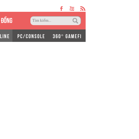
 ĐỒNG
LINE
PC/CONSOLE
360° GAMEFI