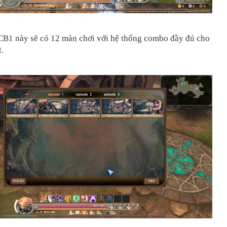
 CB1 này sẽ có 12 màn chơi với hệ thống combo đầy đủ cho
.