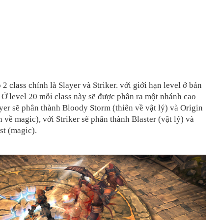
 2 class chính là Slayer và Striker. với giới hạn level ở bản
. Ở level 20 mỗi class này sẽ được phân ra một nhánh cao
yer sẽ phân thành Bloody Storm (thiên về vật lý) và Origin
n về magic), với Striker sẽ phân thành Blaster (vật lý) và
st (magic).