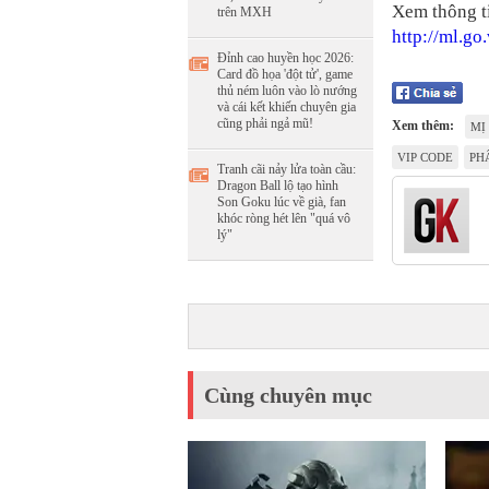
Xem thông ti
trên MXH
http://ml.g
Đỉnh cao huyền học 2026:
Card đồ họa 'đột tử', game
thủ ném luôn vào lò nướng
và cái kết khiến chuyên gia
cũng phải ngả mũ!
Xem thêm:
MỊ
VIP CODE
PH
Tranh cãi nảy lửa toàn cầu:
Dragon Ball lộ tạo hình
Son Goku lúc về già, fan
khóc ròng hét lên "quá vô
lý"
Cùng chuyên mục