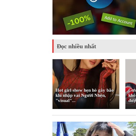
Đọc nhiều nhất
i chuyện bạn trai
Hot girl show hẹn hò gây bão
Gươ
rần Hà Linh: "Con
khi nhập vai Người Nhện,
khô
hẳng...
"visual"...
đượ