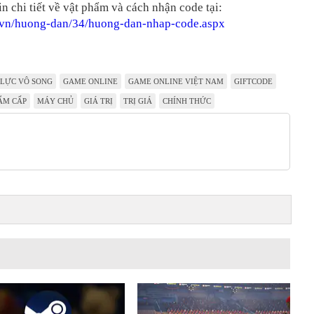
n chi tiết về vật phẩm và cách nhận code tại:
o.vn/huong-dan/34/huong-dan-nhap-code.aspx
 LỰC VÔ SONG
GAME ONLINE
GAME ONLINE VIỆT NAM
GIFTCODE
ẨM CẤP
MÁY CHỦ
GIÁ TRỊ
TRỊ GIÁ
CHÍNH THỨC