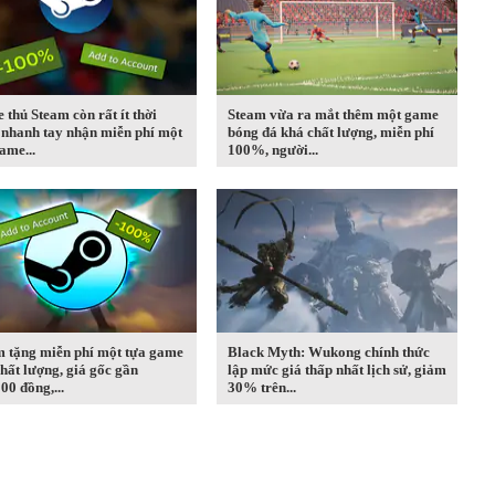
thủ Steam còn rất ít thời
Steam vừa ra mắt thêm một game
 nhanh tay nhận miễn phí một
bóng đá khá chất lượng, miễn phí
ame...
100%, người...
m tặng miễn phí một tựa game
Black Myth: Wukong chính thức
hất lượng, giá gốc gần
lập mức giá thấp nhất lịch sử, giảm
00 đồng,...
30% trên...