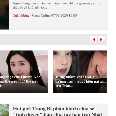
Người dùng Steam cần nhanh tay trước khi tựa game này chính
thức bị gỡ khỏi nền tảng.
Tuấn Hưng
-
Game Online
07/08/2026 11:05
ng mặt của Quỳnh Kool
Đừng nhầm với "Hot girl
ng thể nào như thế này
Trứng rán", xuất hiện gái xinh
c
tên Trần...
Hot girl Trang Bi phấn khích chia sẻ
"tình duyên" hậu chia tay bạn trai Nhật