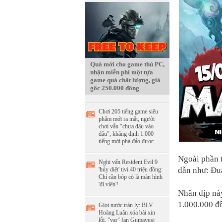
Quà mới cho game thủ PC,
nhận miễn phí một tựa
game quá chất lượng, giá
gốc 250.000 đồng
Chơi 205 tiếng game siêu
phẩm mới ra mắt, người
chơi vẫn "chưa đâu vào
đâu", khẳng định 1.000
tiếng mới phá đảo được
Ngoài phần t
Nghi vấn Resident Evil 9
dẫn như: Đu
'hủy diệt' tivi 40 triệu đồng:
Chỉ cần bóp cò là màn hình
'đi viện'!
Nhân dịp này
1.000.000 đ
Giọt nước tràn ly: BLV
Hoàng Luân xóa bài xin
lỗi, "var" fan Gumayusi