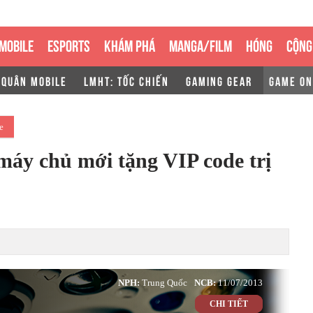
MOBILE
ESPORTS
KHÁM PHÁ
MANGA/FILM
HÓNG
CỘNG
 QUÂN MOBILE
LMHT: TỐC CHIẾN
GAMING GEAR
GAME ON
e
áy chủ mới tặng VIP code trị
NPH:
Trung Quốc
NCB:
11/07/2013
CHI TIẾT