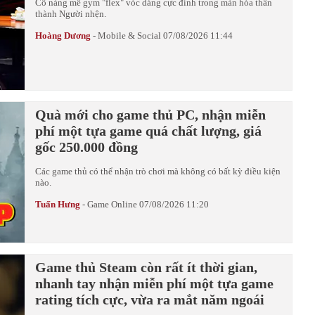
Cô nàng mê gym "flex" vóc dáng cực đỉnh trong màn hóa thân
thành Người nhện.
Hoàng Dương
-
Mobile & Social
07/08/2026 11:44
Quà mới cho game thủ PC, nhận miễn
phí một tựa game quá chất lượng, giá
gốc 250.000 đồng
Các game thủ có thể nhận trò chơi mà không có bất kỳ điều kiện
nào.
Tuấn Hưng
-
Game Online
07/08/2026 11:20
Game thủ Steam còn rất ít thời gian,
nhanh tay nhận miễn phí một tựa game
rating tích cực, vừa ra mắt năm ngoái