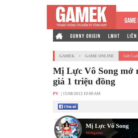
GAME 
GUNNY ORIGIN
LMHT
LIÊN
GAMEK
›
GAME ONLINE
Gift Cod
Mị Lực Vô Song mở m
giá 1 triệu đồng
PV
|
15/08/2013 10:00 AM
Mị Lực Vô Song
Webgame