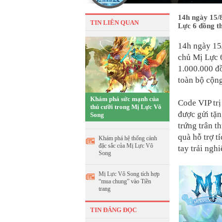
14h ngày 15/
TIN LIÊN QUAN
Lực 6 đồng th
14h ngày 15
chủ Mị Lực 6
1.000.000 đồ
toàn bộ cộn
Khám phá sức mạnh của
Code VIP trị
thú cưỡi trong Mị Lực Vô
được gửi tặn
Song
trứng trân 
quà hỗ trợ t
Khám phá hệ thống cánh
đặc sắc của Mị Lực Vô
tay trải ngh
Song
Mị Lực Vô Song tích hợp
“mua chung” vào Tiền
trang
TIN ĐÁNG ĐỌC