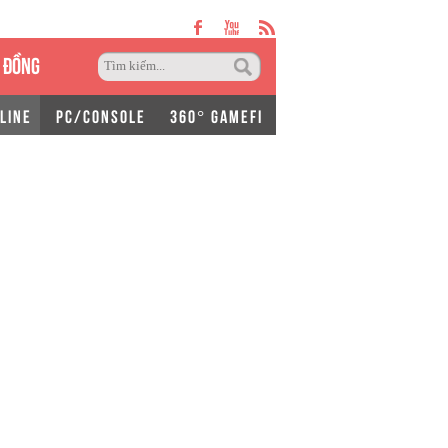
 ĐỒNG
LINE
PC/CONSOLE
360° GAMEFI