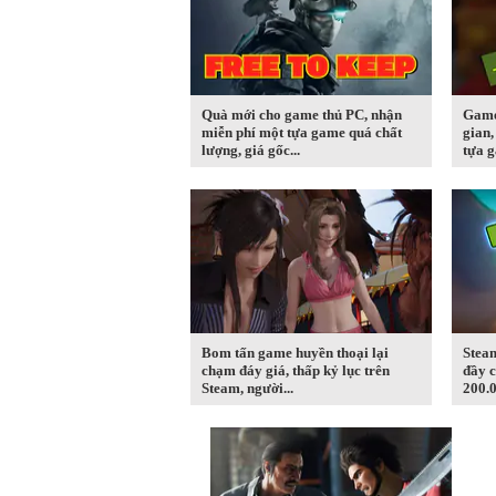
Quà mới cho game thủ PC, nhận
Game 
miễn phí một tựa game quá chất
gian,
lượng, giá gốc...
tựa g
Bom tấn game huyền thoại lại
Stea
chạm đáy giá, thấp kỷ lục trên
đầy c
Steam, người...
200.0