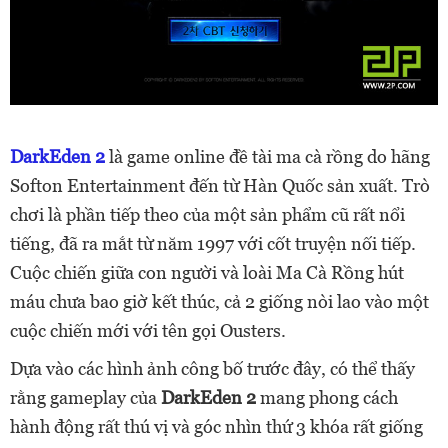
DarkEden 2
là game online đề tài ma cà rồng do hãng
Softon Entertainment đến từ Hàn Quốc sản xuất. Trò
chơi là phần tiếp theo của một sản phẩm cũ rất nổi
tiếng, đã ra mắt từ năm 1997 với cốt truyện nối tiếp.
Cuộc chiến giữa con người và loài Ma Cà Rồng hút
máu chưa bao giờ kết thúc, cả 2 giống nòi lao vào một
cuộc chiến mới với tên gọi Ousters.
Dựa vào các hình ảnh công bố trước đây, có thể thấy
rằng gameplay của
DarkEden 2
mang phong cách
hành động rất thú vị và góc nhìn thứ 3 khóa rất giống