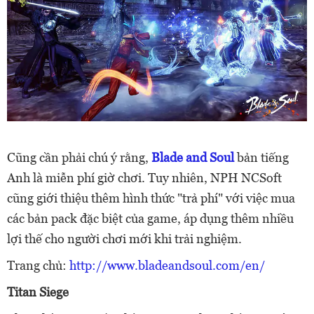
Cũng cần phải chú ý rằng,
Blade and Soul
bản tiếng
Anh là miễn phí giờ chơi. Tuy nhiên, NPH NCSoft
cũng giới thiệu thêm hình thức "trả phí" với việc mua
các bản pack đặc biệt của game, áp dụng thêm nhiều
lợi thế cho người chơi mới khi trải nghiệm.
Trang chủ:
http://www.bladeandsoul.com/en/
Titan Siege