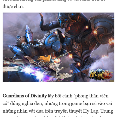
được chơi.
Guardians of Divinity
lấy bối cảnh "phong thần viễn
cổ" đúng nghĩa đen, nhưng trong game bạn sẽ vào vai
những nhân vật dựa trên truyền thuyết Hy Lạp, Trung