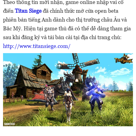
Theo thông tin mới nhận, game online nhập vai cổ
điển
Titan Siege
đã chính thức mở cửa open beta
phiên bản tiếng Anh dành cho thị trường châu Âu và
Bắc Mỹ. Hiện tại game thủ đã có thể dễ dàng tham gia
sau khi đăng ký và tải bản cài tại địa chỉ trang chủ:
http://www.titansiege.com/