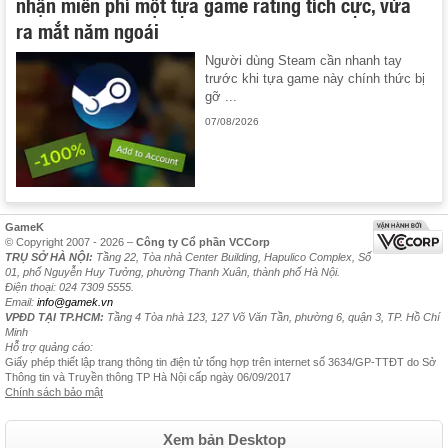
nhận miễn phí một tựa game rating tích cực, vừa
ra mắt năm ngoái
Người dùng Steam cần nhanh tay
trước khi tựa game này chính thức bị
gỡ ...
07/08/2026
GameK
© Copyright 2007 - 2026 –
Công ty Cổ phần VCCorp
TRỤ SỞ HÀ NỘI:
Tầng 22, Tòa nhà Center Building, Hapulico Complex, Số
01, phố Nguyễn Huy Tưởng, phường Thanh Xuân, thành phố Hà Nội.
Điện thoại: 024 7309 5555.
Email:
info@gamek.vn
VPĐD TẠI TP.HCM:
Tầng 4 Tòa nhà 123, 127 Võ Văn Tần, phường 6, quận 3, TP. Hồ Chí
Minh
Hỗ trợ quảng cáo:
Giấy phép thiết lập trang thông tin điện tử tổng hợp trên internet số 3634/GP-TTĐT do Sở
Thông tin và Truyền thông TP Hà Nội cấp ngày 06/09/2017
Chính sách bảo mật
Xem bản Desktop