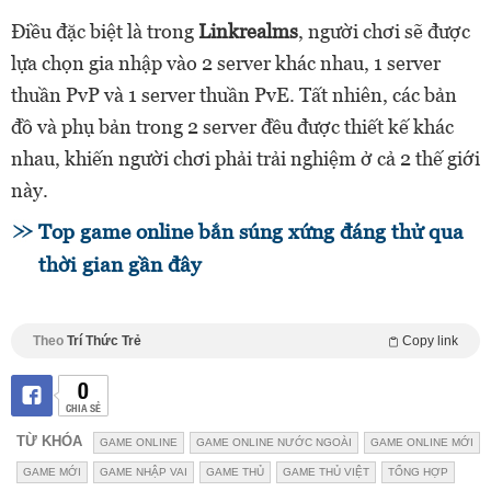
Điều đặc biệt là trong
Linkrealms
, người chơi sẽ được
lựa chọn gia nhập vào 2 server khác nhau, 1 server
thuần PvP và 1 server thuần PvE. Tất nhiên, các bản
đồ và phụ bản trong 2 server đều được thiết kế khác
nhau, khiến người chơi phải trải nghiệm ở cả 2 thế giới
này.
Top game online bắn súng xứng đáng thử qua
thời gian gần đây
Theo
Trí Thức Trẻ
Copy link
0
CHIA SẺ
TỪ KHÓA
GAME ONLINE
GAME ONLINE NƯỚC NGOÀI
GAME ONLINE MỚI
GAME MỚI
GAME NHẬP VAI
GAME THỦ
GAME THỦ VIỆT
TỔNG HỢP