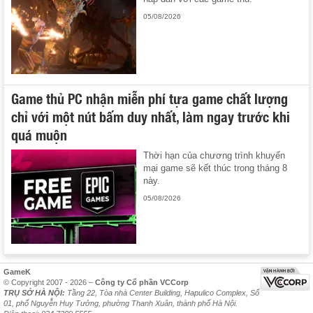
05/08/2026
Game thủ PC nhận miễn phí tựa game chất lượng
chỉ với một nút bấm duy nhất, làm ngay trước khi
quá muộn
Thời hạn của chương trình khuyến
mại game sẽ kết thúc trong tháng 8
này.
05/08/2026
GameK
© Copyright 2007 - 2026 –
Công ty Cổ phần VCCorp
TRỤ SỞ HÀ NỘI:
Tầng 22, Tòa nhà Center Building, Hapulico Complex, Số
01, phố Nguyễn Huy Tưởng, phường Thanh Xuân, thành phố Hà Nội.