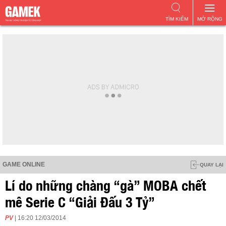
TÌM KIẾM
MỞ RỘNG
GAME ONLINE
QUAY LẠI
Lí do những chàng “gà” MOBA chết
mê Serie C “Giải Đấu 3 Tỷ”
PV
| 16:20 12/03/2014