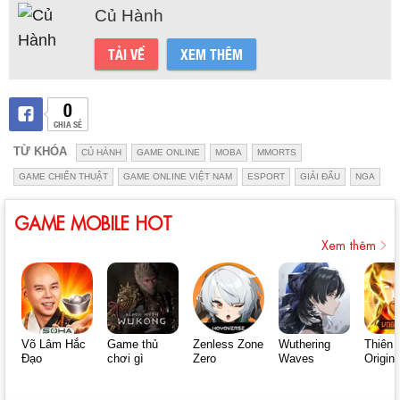
Củ Hành
TẢI VỀ
XEM THÊM
0
CHIA SẺ
TỪ KHÓA
CỦ HÀNH
GAME ONLINE
MOBA
MMORTS
GAME CHIẾN THUẬT
GAME ONLINE VIỆT NAM
ESPORT
GIẢI ĐẤU
NGA
GAME MOBILE HOT
Xem thêm
Võ Lâm Hắc
Game thủ
Zenless Zone
Wuthering
Thiên 
Đạo
chơi gì
Zero
Waves
Origin