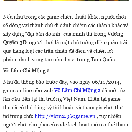
Nếu như trong các game chiến thuật khác, người chơi
sẽ đóng vai thành chủ đi đánh chiếm các thành khác và
xây dựng “đại bản doanh” của mình thì trong
Vương
Quyền 3D
, người chơi là một chủ tướng điều quân trải
qua hàng loạt các trận chiến để đem về chiến lợi
phẩm, danh vọng tạo nên địa vị trong Tam Quốc.
Võ Lâm Chi Mộng 2
Như đã thông báo trước đây, vào ngày 06/10/2014,
game online nền web
Võ Lâm Chi Mộng 2
đã mở cửa
lần đầu tiên tại thị trường Việt Nam. Hiện tại game
thủ đã có thể đăng ký tài khoản và tham gia chơi thử
tại trang chủ:
http://vlcm2.360game.vn
, tuy nhiên
người chơi cần phải có code kích hoạt mới có thể tham