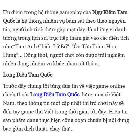
Ưu điểm trong hệ thống gameplay của
Ngự Kiếm Tam
Quốc
là hệ thống nhiệm vụ bám sát theo theo nguyên
tác, người chơi sẽ được gặp mặt đầy đủ những vị danh
tướng trong lịch sử, trực tiếp tham gia vào các điển tích
như “Tam Anh Chiến Lữ Bố”, “Ôn Tửu Trảm Hoa
Hùng”… Đồng thời, người chơi còn được trải nghiệm
nhiều dạng nhiệm vụ khác nhau rất thú vị.
Long Diệu Tam Quốc
Trước đây chúng tôi từng đưa tin về việc game online
chiến thuật
Long Diệu Tam Quốc
được mua về Việt
Nam, theo thông tin mới cập nhật thì trò chơi này sẽ
đến tay game thủ Việt trong thời gian tới đây. Hiện tại
sản phẩm đang thực hiện công đoạn chuẩn bị nội dung
bao gồm dịch thuật, chạy thử...