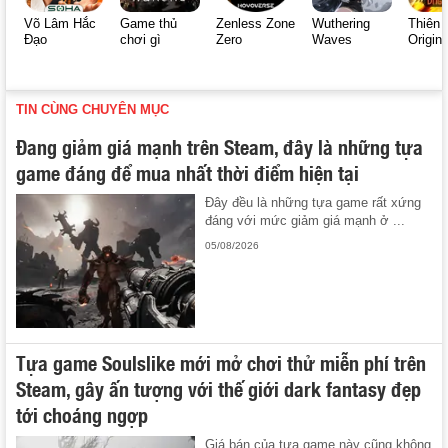
Võ Lâm Hắc
Game thủ
Zenless Zone
Wuthering
Thiên 
Đạo
chơi gì
Zero
Waves
Origin
TIN CÙNG CHUYÊN MỤC
Đang giảm giá mạnh trên Steam, đây là những tựa
game đáng để mua nhất thời điểm hiện tại
Đây đều là những tựa game rất xứng
đáng với mức giảm giá mạnh ở ...
05/08/2026
Tựa game Soulslike mới mở chơi thử miễn phí trên
Steam, gây ấn tượng với thế giới dark fantasy đẹp
tới choáng ngợp
Giá bán của tựa game này cũng không