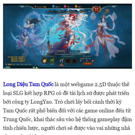
Long Diệu Tam Quốc
là một webgame 2.5D thuộc thể
loại SLG kết hợp RPG có đề tài lịch sử được phát triển
bởi công ty LongYao. Trò chơi lấy bối cảnh thời kỳ
Tam Quốc rất phổ biến đối với các game online đến từ
Trung Quốc, khai thác sâu vào hệ thống gameplay đậm
tính chiến lược, người chơi sẽ được vào vai những nhà