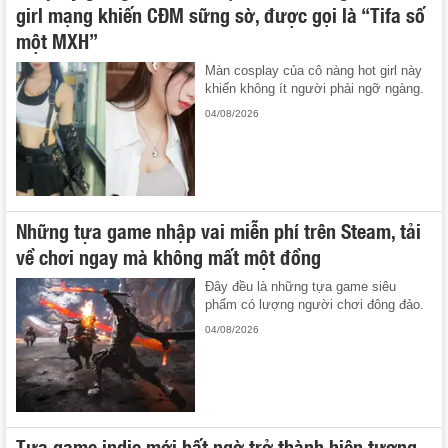
girl mạng khiến CĐM sững sờ, được gọi là “Tifa số
một MXH”
Màn cosplay của cô nàng hot girl này
khiến không ít người phải ngỡ ngàng.
04/08/2026
Những tựa game nhập vai miễn phí trên Steam, tải
về chơi ngay mà không mất một đồng
Đây đều là những tựa game siêu
phẩm có lượng người chơi đông đảo.
04/08/2026
Tựa game indie mới bất ngờ trở thành hiện tượng