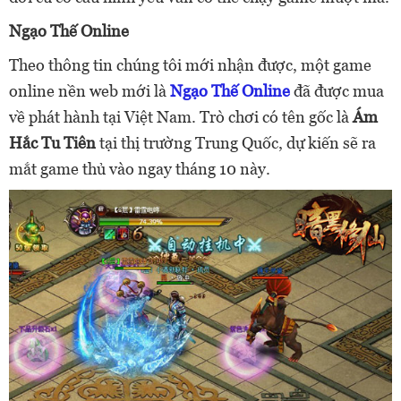
Ngạo Thế Online
Theo thông tin chúng tôi mới nhận được, một game
online nền web mới là
Ngạo Thế Online
đã được mua
về phát hành tại Việt Nam. Trò chơi có tên gốc là
Ám
Hắc Tu Tiên
tại thị trường Trung Quốc, dự kiến sẽ ra
mắt game thủ vào ngay tháng 10 này.