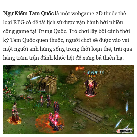
Ngự Kiếm Tam Quốc
là một webgame 2D thuộc thể
loại RPG có đề tài lịch sử được vận hành bởi nhiều
cổng game tại Trung Quốc. Trò chơi lấy bối cảnh thời
kỳ Tam Quốc quen thuộc, người chơi sẽ được vào vai
một người anh hùng sống trong thời loạn thế, trải qua
hàng trăm trận đánh khốc liệt để xưng bá thiên hạ.