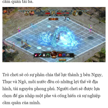
cầm quân tài ba.
Trò chơi sẽ có sự phân chia thế lực thành 3 bên Ngụy,
Thục và Ngô, mỗi nước đều có những lợi thế về địa
hình, tài nguyên phong phú. Người chơi sẽ được lựa
chọn để gia nhập một phe và cống hiến cả sự nghiệp
cầm quân của mình.