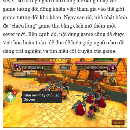
sever, số lượng người chơi cùng lúc đăng nhập vào
game tương đối đông khiến việc tham gia vào thế giới
game tương đối khó khăn. Ngay sau đó, nhà phát hành
đã "chiều lòng" game thủ bằng cách mở thêm một
sever mới. Bên cạnh đó, nội dung game cũng đã được
Việt hóa hoàn toàn, dễ đọc dễ hiểu giúp người chơi dễ
dàng trải nghiệm và tìm hiểu cốt truyện của game.