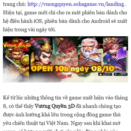
trang chủ:
http://vuongquyen.sohagame.vn/landing
.
Hiện tại, game mới chỉ cho ra mắt phiên bản dành cho
hệ điều hành iOS, phiên bản dành cho Android sẽ xuất
hiện trong vài ngày tới.
Kể từ lúc những thông tin về game xuất hiện vào tháng
8, có thể thấy
Vương Quyền 3D
đã nhanh chóng tạo
được ảnh hưởng khá lớn trong cộng đồng game thủ
yêu chiến thuật tại Việt Nam. Ngay sau khi khai mở