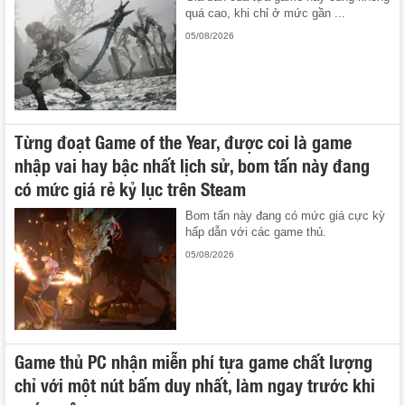
quá cao, khi chỉ ở mức gần ...
05/08/2026
Từng đoạt Game of the Year, được coi là game
nhập vai hay bậc nhất lịch sử, bom tấn này đang
có mức giá rẻ kỷ lục trên Steam
Bom tấn này đang có mức giá cực kỳ
hấp dẫn với các game thủ.
05/08/2026
Game thủ PC nhận miễn phí tựa game chất lượng
chỉ với một nút bấm duy nhất, làm ngay trước khi