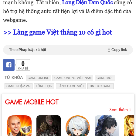
mạnh không. Tất nhiên,
Long Diệu Tam Quốc
cũng có
hỗ trợ hệ thống auto rất tiện lợi và là điểm đặc thù của
webgame.
>> Làng game Việt tháng 10 có gì hot
Theo
Pháp luật xã hội
Copy link
0
CHIA SẺ
TỪ KHÓA
GAME ONLINE
GAME ONLINE VIỆT NAM
GAME MỚI
GAME NHẬP VAI
TỔNG HỢP
LÀNG GAME VIỆT
TIN TỨC GAME
GAME MOBILE HOT
Xem thêm