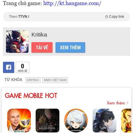
Trang chủ game:
http://kt.hangame.com/
Theo
TTVN /
Copy link
Kritika
TẢI VỀ
XEM THÊM
0
CHIA SẺ
TỪ KHÓA
KRITIKA
MMO VIỆT NAM
GAME MOBILE HOT
Xem thêm