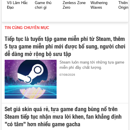
Võ Lâm Hắc
Game thủ
Zenless Zone
Wuthering
Thiên 
Đạo
chơi gì
Zero
Waves
Origin
TIN CÙNG CHUYÊN MỤC
Tiếp tục là tuyển tập game miễn phí từ Steam, thêm
5 tựa game miễn phí mới được bổ sung, người chơi
dễ dàng mở rộng bộ sưu tập
Steam luôn mang tới những tựa game
miễn phí đầy chất lượng.
07/08/2026
Set giá skin quá rẻ, tựa game đang bùng nổ trên
Steam tiếp tục nhận mưa lời khen, fan khẳng định
"có tâm" hơn nhiều game gacha