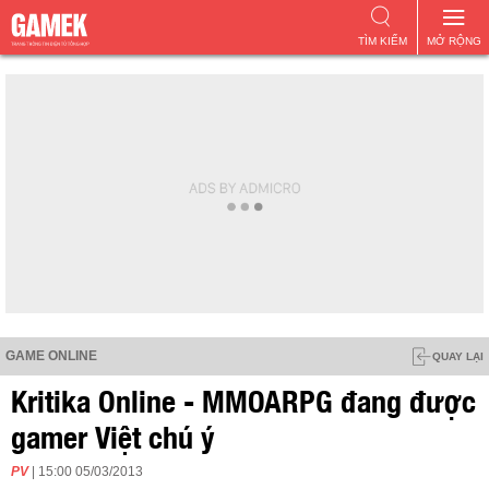
TÌM KIẾM
MỞ RỘNG
GAME ONLINE
QUAY LẠI
Kritika Online - MMOARPG đang được
gamer Việt chú ý
PV
| 15:00 05/03/2013