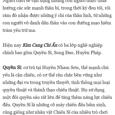
Người chơi sẽ vận dụng những con người được thừa
hưởng các sức mạnh thần bí, trong thời kỳ đen tối, rối
răm đó nhận được những ý chỉ của thần linh, từ những
con người vô danh dấn thân vào con đường mạo hiểm
trảm yêu trừ ma.
Hiện nay
Kim Cang Chi Ấn
có ba lớp nghề nghiệp
chính bao gồm Quyền Sĩ, Song Đao, Huyền Pháp.
Quyền Sĩ:
cư trú tại Huyền Nham Sơn, thế mạnh chủ
yếu là cận chiến, có cơ thể rắn chắc bền vững như
những đại vu trong truyền thuyết, tinh thông mọi loại
quyền thuật và thành thạo chiến thuật. Họ sử dụng
một đôi quyền sáo rất lớn để tăng thêm năng lực chiến
đấu. Quyền Sĩ là những cỗ máy chiến đấu bẩm sinh,
cũng giống như nhân vật Chiến Sĩ của nhiều trò chơi