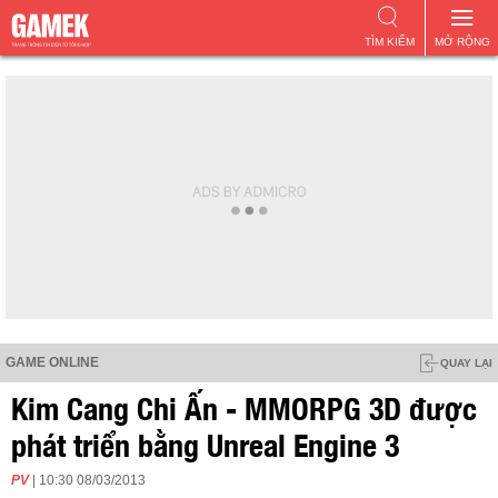
TÌM KIẾM
MỞ RỘNG
GAME ONLINE
QUAY LẠI
Kim Cang Chi Ấn - MMORPG 3D được
phát triển bằng Unreal Engine 3
PV
| 10:30 08/03/2013