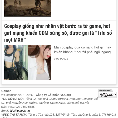
Cosplay giống như nhân vật bước ra từ game, hot
girl mạng khiến CĐM sững sờ, được gọi là “Tifa số
một MXH”
Màn cosplay của cô nàng hot girl này
khiến không ít người phải ngỡ ngàng.
04/08/2026
GameK
© Copyright 2007 - 2026 –
Công ty Cổ phần VCCorp
TRỤ SỞ HÀ NỘI:
Tầng 22, Tòa nhà Center Building, Hapulico Complex, Số
01, phố Nguyễn Huy Tưởng, phường Thanh Xuân, thành phố Hà Nội.
Điện thoại: 024 7309 5555.
Email:
info@gamek.vn
VPĐD TẠI TP.HCM:
Tầng 4 Tòa nhà 123, 127 Võ Văn Tần, phường 6, quận 3, TP. Hồ Chí