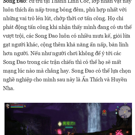
Song Đao
: cư trú tại Thanh Linh Cốc, lớp nhân vật này
luôn thích ẩn nấp trong bóng đêm, phù hợp nhất với
những vai trò lén lút, chớp thời cơ tấn công. Họ chỉ
phát động tấn công khi nhận thấy mình đang có ưu thế
vượt trội, các Song Đao luôn có nhiều mưu kế, giỏi lừa
gạt người khác, cộng thêm khả năng ẩn nấp, bản lĩnh
hơn người. Nếu như người chơi không để ý tới các
Song Đao trong các trận chiến thì có thể họ sẽ mất
mạng lúc nào mà chẳng hay. Song Đao có thể lựa chọn
nghề nghiệp cho mình sau này là Ẩn Thích và Huyền
Nha.