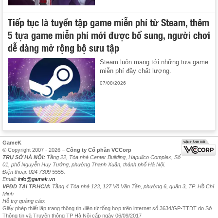
Tiếp tục là tuyển tập game miễn phí từ Steam, thêm
5 tựa game miễn phí mới được bổ sung, người chơi
dễ dàng mở rộng bộ sưu tập
Steam luôn mang tới những tựa game
miễn phí đầy chất lượng.
07/08/2026
GameK
© Copyright 2007 - 2026 –
Công ty Cổ phần VCCorp
TRỤ SỞ HÀ NỘI:
Tầng 22, Tòa nhà Center Building, Hapulico Complex, Số
01, phố Nguyễn Huy Tưởng, phường Thanh Xuân, thành phố Hà Nội.
Điện thoại: 024 7309 5555.
Email:
info@gamek.vn
VPĐD TẠI TP.HCM:
Tầng 4 Tòa nhà 123, 127 Võ Văn Tần, phường 6, quận 3, TP. Hồ Chí
Minh
Hỗ trợ quảng cáo:
Giấy phép thiết lập trang thông tin điện tử tổng hợp trên internet số 3634/GP-TTĐT do Sở
Thông tin và Truyền thông TP Hà Nội cấp ngày 06/09/2017