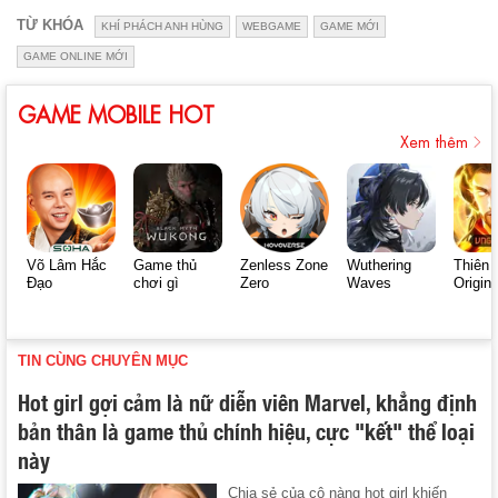
TỪ KHÓA
KHÍ PHÁCH ANH HÙNG
WEBGAME
GAME MỚI
GAME ONLINE MỚI
GAME MOBILE HOT
Xem thêm
Võ Lâm Hắc
Game thủ
Zenless Zone
Wuthering
Thiên 
Đạo
chơi gì
Zero
Waves
Origin
TIN CÙNG CHUYÊN MỤC
Hot girl gợi cảm là nữ diễn viên Marvel, khẳng định
bản thân là game thủ chính hiệu, cực "kết" thể loại
này
Chia sẻ của cô nàng hot girl khiến