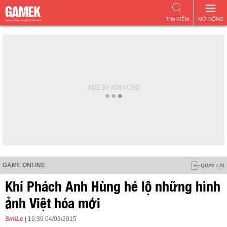
TÌM KIẾM
MỞ RỘNG
GAME ONLINE
QUAY LẠI
Khí Phách Anh Hùng hé lộ những hình
ảnh Việt hóa mới
SmiLe
| 16:39 04/03/2015