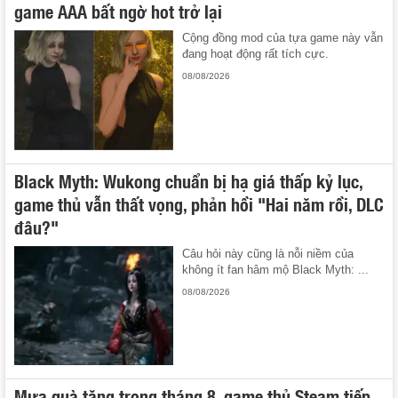
game AAA bất ngờ hot trở lại
Cộng đồng mod của tựa game này vẫn
đang hoạt động rất tích cực.
08/08/2026
Black Myth: Wukong chuẩn bị hạ giá thấp kỷ lục,
game thủ vẫn thất vọng, phản hồi "Hai năm rồi, DLC
đâu?"
Câu hỏi này cũng là nỗi niềm của
không ít fan hâm mộ Black Myth: ...
08/08/2026
Mưa quà tặng trong tháng 8, game thủ Steam tiếp