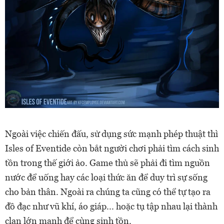
Ngoài việc chiến đấu, sử dụng sức mạnh phép thuật thì
Isles of Eventide còn bắt người chơi phải tìm cách sinh
tồn trong thế giới ảo. Game thủ sẽ phải đi tìm nguồn
nước để uống hay các loại thức ăn để duy trì sự sống
cho bản thân. Ngoài ra chúng ta cũng có thể tự tạo ra
đồ đạc như vũ khí, áo giáp... hoặc tụ tập nhau lại thành
clan lớn mạnh để cùng sinh tồn.