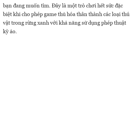
bạn đang muốn tìm. Đây là một trò chơi hết sức đặc
biệt khi cho phép game thủ hóa thân thành các loại thú
vật trong rừng xanh với khả năng sử dụng phép thuật
kỳ ảo.