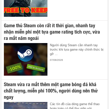
Game thủ Steam còn rất ít thời gian, nhanh tay
nhận miễn phí một tựa game rating tích cực, vừa
ra mắt năm ngoái
Người dùng Steam cần nhanh tay
trước khi tựa game này chính thức bị
gỡ ...
07/08/2026
Steam vừa ra mắt thêm một game bóng đá khá
chất lượng, miễn phí 100%, người dùng nên thử
ngay
Các tín đồ của dòng game thể thao
hoàn toàn có thể thư giãn với ...