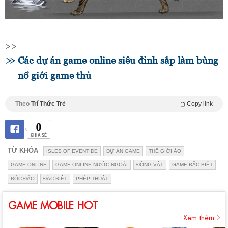
>>
Các dự án game online siêu đỉnh sắp làm bùng
nổ giới game thủ
Theo
Trí Thức Trẻ
Copy link
0
CHIA SẺ
TỪ KHÓA
ISLES OF EVENTIDE
DỰ ÁN GAME
THẾ GIỚI ẢO
GAME ONLINE
GAME ONLINE NƯỚC NGOÀI
ĐỘNG VẬT
GAME ĐẶC BIỆT
ĐỘC ĐÁO
ĐẶC BIỆT
PHÉP THUẬT
GAME MOBILE HOT
Xem thêm