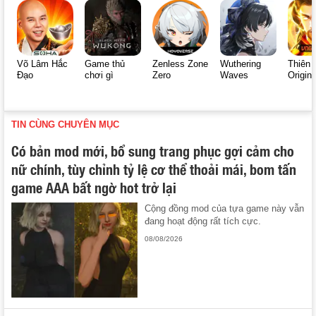
Võ Lâm Hắc
Game thủ
Zenless Zone
Wuthering
Thiên 
Đạo
chơi gì
Zero
Waves
Origin
TIN CÙNG CHUYÊN MỤC
Có bản mod mới, bổ sung trang phục gợi cảm cho
nữ chính, tùy chỉnh tỷ lệ cơ thể thoải mái, bom tấn
game AAA bất ngờ hot trở lại
Cộng đồng mod của tựa game này vẫn
đang hoạt động rất tích cực.
08/08/2026