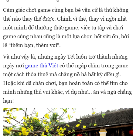
Cảm giác chơi game cùng bạn bè vẫn cứ là thứ không
thể nào thay thế được. Chính vì thế, thay vì ngồi nhà
một mình để thưởng thức game, việc tụ tập và chơi
game cùng nhau cũng là một lựa chọn hết sức ổn, bởi
lẽ “thêm bạn, thêm vui”.
Và như vậy là, những ngày Tết luôn trở thành những
ngày nơi
game thủ Việt
có thể ngập chìm trong game
một cách thỏa thuê mà chẳng nề hà bất kỳ điều gì.
Hoặc khi đã chán chơi, bạn hoàn toàn có thể tìm cho
mình những thú vui khác, ví dụ như... ăn và ngủ chẳng
hạn!