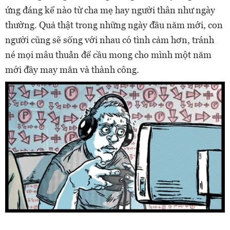
ứng đáng kể nào từ cha mẹ hay người thân như ngày
thường. Quả thật trong những ngày đầu năm mới, con
người cũng sẽ sống với nhau có tình cảm hơn, tránh
né mọi mâu thuẫn để cầu mong cho mình một năm
mới đầy may mắn và thành công.