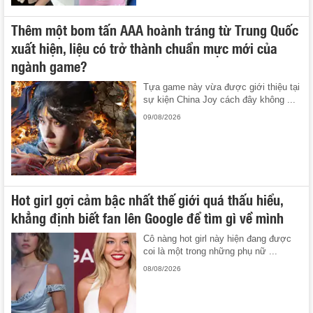
Thêm một bom tấn AAA hoành tráng từ Trung Quốc
xuất hiện, liệu có trở thành chuẩn mực mới của
ngành game?
Tựa game này vừa được giới thiệu tại
sự kiện China Joy cách đây không ...
09/08/2026
Hot girl gợi cảm bậc nhất thế giới quá thấu hiểu,
khẳng định biết fan lên Google để tìm gì về mình
Cô nàng hot girl này hiện đang được
coi là một trong những phụ nữ ...
08/08/2026