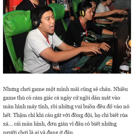
Nhưng chơi game một mình mãi cũng sẽ chán. Nhiều
game thủ có cảm giác cả ngày cứ ngồi dán mắt vào
màn hình máy tính, rồi những vui buồn đều đổ vào nó
hết. Thậm chí khi cáu gắt với đồng đội, họ chỉ biết rủa
xả… cái màn hình, đơn giản vì đâu có biết những
người chơi là ai và đang ở đâu.