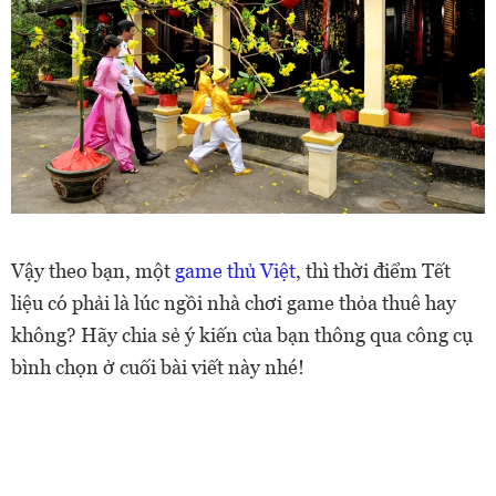
Vậy theo bạn, một
game thủ Việt
, thì thời điểm Tết
liệu có phải là lúc ngồi nhà chơi game thỏa thuê hay
không? Hãy chia sẻ ý kiến của bạn thông qua công cụ
bình chọn ở cuối bài viết này nhé!