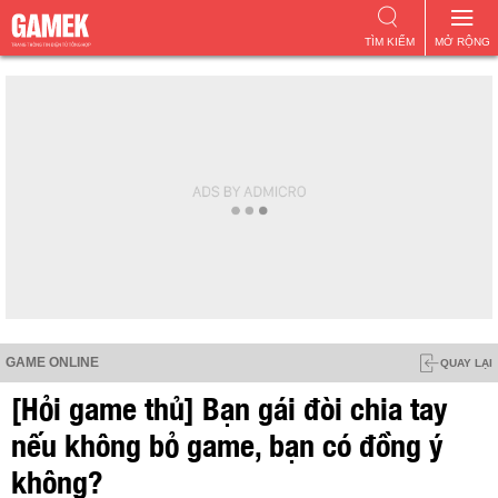
TÌM KIẾM
MỞ RỘNG
GAME ONLINE
QUAY LẠI
[Hỏi game thủ] Bạn gái đòi chia tay
nếu không bỏ game, bạn có đồng ý
không?