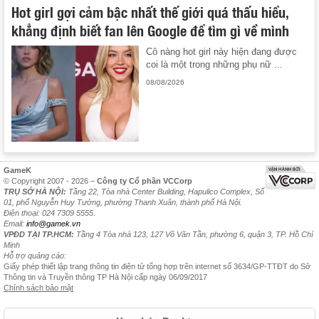
Hot girl gợi cảm bậc nhất thế giới quá thấu hiểu,
khẳng định biết fan lên Google để tìm gì về mình
Cô nàng hot girl này hiện đang được
coi là một trong những phụ nữ ...
08/08/2026
GameK
© Copyright 2007 - 2026 –
Công ty Cổ phần VCCorp
TRỤ SỞ HÀ NỘI:
Tầng 22, Tòa nhà Center Building, Hapulico Complex, Số
01, phố Nguyễn Huy Tưởng, phường Thanh Xuân, thành phố Hà Nội.
Điện thoại: 024 7309 5555.
Email:
info@gamek.vn
VPĐD TẠI TP.HCM:
Tầng 4 Tòa nhà 123, 127 Võ Văn Tần, phường 6, quận 3, TP. Hồ Chí
Minh
Hỗ trợ quảng cáo:
Giấy phép thiết lập trang thông tin điện tử tổng hợp trên internet số 3634/GP-TTĐT do Sở
Thông tin và Truyền thông TP Hà Nội cấp ngày 06/09/2017
Chính sách bảo mật