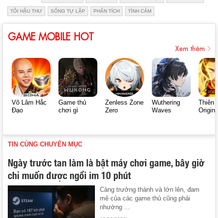
TỐI HẬU THƯ
SỐNG TỰ LẬP
PHÂN TÍCH
TÌNH CẢM
GAME MOBILE HOT
Xem thêm
Võ Lâm Hắc
Game thủ
Zenless Zone
Wuthering
Thiên 
Đạo
chơi gì
Zero
Waves
Origin
TIN CÙNG CHUYÊN MỤC
Ngày trước tan làm là bật máy chơi game, bây giờ
chỉ muốn được ngồi im 10 phút
Càng trưởng thành và lớn lên, đam
mê của các game thủ cũng phải
nhường ...