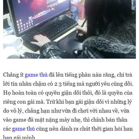
Chẳng ít
game thủ
đã lên tiếng phàn nàn rằng, chỉ trả
lời tin nhắn chậm có 2 3 tiếng mà người yêu cũng dỗi.
Họ hoàn toàn có quyền giận dỗi thôi, đó là quyền của
riêng con gái mà. Trừ khi bạn gái giận dỗi vì những lý
do vô lý, chẳng hạn như vừa đi chơi với nhau về, vừa
vào game đã mặt nặng mày nhẹ, thì chính bản thân
các
game thủ
cũng nên dành ra chút thời gian hỏi han
bạn gái mình.