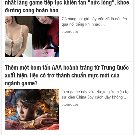
nhất làng game tiếp tục khiến fan "nức lòng", khoe
đường cong hoàn hảo
Cô nàng hot girl này vốn đã là cái tên
quá nổi tiếng khi nhắc ...
09/08/2026
Thêm một bom tấn AAA hoành tráng từ Trung Quốc
xuất hiện, liệu có trở thành chuẩn mực mới của
ngành game?
Tựa game này vừa được giới thiệu tại
sự kiện China Joy cách đây không ...
09/08/2026